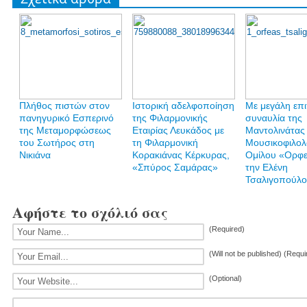
Πλήθος πιστών στον
Ιστορική αδελφοποίηση
Με μεγάλη επι
πανηγυρικό Εσπερινό
της Φιλαρμονικής
συναυλία της
της Μεταμορφώσεως
Εταιρίας Λευκάδος με
Μαντολινάτας
του Σωτήρος στη
τη Φιλαρμονική
Μουσικοφιλολ
Νικιάνα
Κορακιάνας Κέρκυρας,
Ομίλου «Ορφε
«Σπύρος Σαμάρας»
την Ελένη
Τσαλιγοπούλ
Αφήστε το σχόλιό σας
(Required)
(Will not be published) (Requi
(Optional)