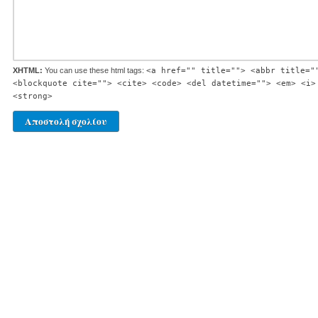
XHTML:
You can use these html tags:
<a href="" title=""> <abbr title="
<blockquote cite=""> <cite> <code> <del datetime=""> <em> <i>
<strong>