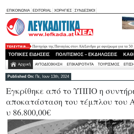
ΕΠΙΚΟΙΝΩΝΙΑ
EDITORIAL
ΧΟΡΗΓΙΕΣ
ΣΥΝΔΕΣΜΟΙ
Πανηγύρι της Παναγίας στον Αλέξανδρο με αφιέρωμα για τα 50
Νέο Τουριστικό Χωροταξικό: Τι αλλάζει σε Λευκάδα και Μεγανή
ΤΟΠΙΚΕΣ ΕΙΔΗΣΕΙΣ
ΠΟΛΙΤΙΣΜΟΣ – ΕΚΔΗΛΩΣΕΙΣ
ΚΑΘ
και τουριστική ανάπτυξη
Απευθείας ανάθεση για τη λειτουργία και παρακολούθηση του 
Αρχική
ΑΥΤΟΔΙΟΙΚΗΣΗ
ΕΠΙΚΑΙΡΟΤΗΤΑ
ΤΟΥΡΙΣΜΟΣ
ΕΠΙΣ
δικτύου Αγίου Νικήτα
Ναυάγιο του Β΄ Παγκοσμίου Πολέμου εντοπίστηκε ανοιχτά της
Published On:
Πε, Ιουν 13th, 2024
Διακομιδή 59χρονης από τον Καστό στο Μύτικα με μέριμνα του
Εγκρίθηκε από το ΥΠΠΟ η συντήρ
αποκατάσταση του τέμπλου του Α
υ 86.800,00€