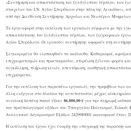
«Συντήρηση και αποκατάσταση του ξυλόγλυπτου τέμπλου, των ζω
στοιχείων του Ι.Ν. Αγίου Σπυρίδωνα στην πόλη της Λευκάδας», α
από την Διεύθυνση Συντήρησης Αρχαίων και Νεωτέρων Μνημείων
Το έργο αφορά στην εκτέλεση των εργασιών σύμφωνα με την εγκ
αποκατάστασης του ξυλόγλυπτου τέμπλου, των ζωγραφικών έργων 
Αγίου Σπυρίδωνα. Οι εργασίες συντήρησης αφορούν στη συντήρησ
Συγκεκριμένα θα υλοποιηθούν τα ακόλουθα: Καθαρισμοί, αφαίρε
επιχρωματισμών και προετοιμασίας, στερέωση ξύλινου φορέα κ
συγκόλληση, πλήρωση κενών, απεντόμωση, αισθητική αποκατάστα
επιχρίσματος.
Για την εκτέλεση των παραπάνω εργασιών, την προμήθεια των αν
άλλη ενέργεια στο πλαίσιο της αυτεπιστασίας μέχρις ολοκληρώσεω
86.800,00 €
συνολική δαπάνη ποσού ύψους
για την πληρωμή ισόποση
του προϋπολογισμού εξόδων του Υπουργείου Πολιτισμού, Ειδικός Φ
Αναλυτικού Λογαριασμού Εξόδων 2420989001 οικονομικού έτους 20
Η εκτέλεση του έργου έχει έναρξη την υπογραφή της παρούσης και 