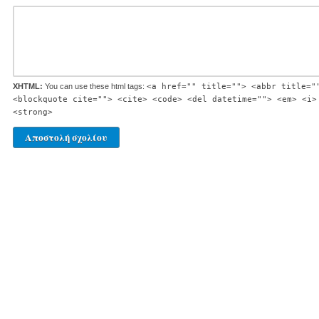
XHTML:
You can use these html tags:
<a href="" title=""> <abbr title="
<blockquote cite=""> <cite> <code> <del datetime=""> <em> <i>
<strong>