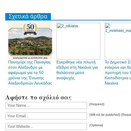
Σχετικά άρθρα
Πανηγύρι της Παναγίας
Εγκρίθηκε νέα πλωτή
Το Δημοτικό 
στον Αλέξανδρο με
εξέδρα στη Νικιάνα για
ενέκρινε και δ
αφιέρωμα για τα 50
θαλάσσια μέσα
προτομή του 
χρόνια της Ένωσης
αναψυχής
Καποδίστρια 
Αλεξανδριτών Λευκάδας
Νικιάνα
Αφήστε το σχόλιό σας
(Required)
(Will not be published) (Requi
(Optional)