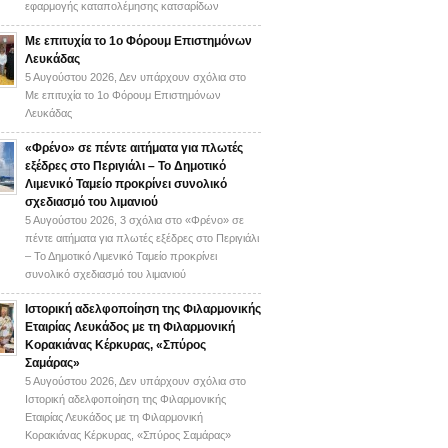
εφαρμογής καταπολέμησης κατσαρίδων
Με επιτυχία το 1ο Φόρουμ Επιστημόνων
Λευκάδας
5 Αυγούστου 2026,
Δεν υπάρχουν σχόλια
στο
Με επιτυχία το 1ο Φόρουμ Επιστημόνων
Λευκάδας
«Φρένο» σε πέντε αιτήματα για πλωτές
εξέδρες στο Περιγιάλι – Το Δημοτικό
Λιμενικό Ταμείο προκρίνει συνολικό
σχεδιασμό του λιμανιού
5 Αυγούστου 2026,
3 σχόλια
στο «Φρένο» σε
πέντε αιτήματα για πλωτές εξέδρες στο Περιγιάλι
– Το Δημοτικό Λιμενικό Ταμείο προκρίνει
συνολικό σχεδιασμό του λιμανιού
Ιστορική αδελφοποίηση της Φιλαρμονικής
Εταιρίας Λευκάδος με τη Φιλαρμονική
Κορακιάνας Κέρκυρας, «Σπύρος
Σαμάρας»
5 Αυγούστου 2026,
Δεν υπάρχουν σχόλια
στο
Ιστορική αδελφοποίηση της Φιλαρμονικής
Εταιρίας Λευκάδος με τη Φιλαρμονική
Κορακιάνας Κέρκυρας, «Σπύρος Σαμάρας»