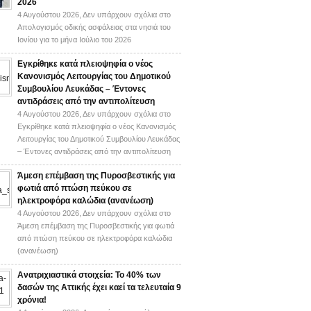
2026
4 Αυγούστου 2026,
Δεν υπάρχουν σχόλια
στο
Απολογισμός οδικής ασφάλειας στα νησιά του
Ιονίου για το μήνα Ιούλιο του 2026
Εγκρίθηκε κατά πλειοψηφία ο νέος
Κανονισμός Λειτουργίας του Δημοτικού
Συμβουλίου Λευκάδας – Έντονες
αντιδράσεις από την αντιπολίτευση
4 Αυγούστου 2026,
Δεν υπάρχουν σχόλια
στο
Εγκρίθηκε κατά πλειοψηφία ο νέος Κανονισμός
Λειτουργίας του Δημοτικού Συμβουλίου Λευκάδας
– Έντονες αντιδράσεις από την αντιπολίτευση
Άμεση επέμβαση της Πυροσβεστικής για
φωτιά από πτώση πεύκου σε
ηλεκτροφόρα καλώδια (ανανέωση)
4 Αυγούστου 2026,
Δεν υπάρχουν σχόλια
στο
Άμεση επέμβαση της Πυροσβεστικής για φωτιά
από πτώση πεύκου σε ηλεκτροφόρα καλώδια
(ανανέωση)
Ανατριχιαστικά στοιχεία: Το 40% των
δασών της Αττικής έχει καεί τα τελευταία 9
χρόνια!