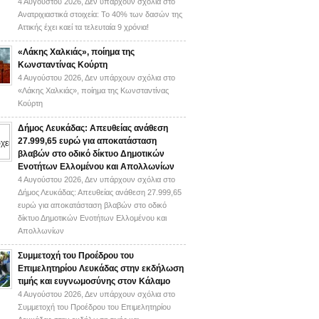
4 Αυγούστου 2026,
Δεν υπάρχουν σχόλια
στο
Ανατριχιαστικά στοιχεία: Το 40% των δασών της
Αττικής έχει καεί τα τελευταία 9 χρόνια!
«Λάκης Χαλκιάς», ποίημα της
Κωνσταντίνας Κούρτη
4 Αυγούστου 2026,
Δεν υπάρχουν σχόλια
στο
«Λάκης Χαλκιάς», ποίημα της Κωνσταντίνας
Κούρτη
Δήμος Λευκάδας: Απευθείας ανάθεση
27.999,65 ευρώ για αποκατάσταση
βλαβών στο οδικό δίκτυο Δημοτικών
Ενοτήτων Ελλομένου και Απολλωνίων
4 Αυγούστου 2026,
Δεν υπάρχουν σχόλια
στο
Δήμος Λευκάδας: Απευθείας ανάθεση 27.999,65
ευρώ για αποκατάσταση βλαβών στο οδικό
δίκτυο Δημοτικών Ενοτήτων Ελλομένου και
Απολλωνίων
Συμμετοχή του Προέδρου του
Επιμελητηρίου Λευκάδας στην εκδήλωση
τιμής και ευγνωμοσύνης στον Κάλαμο
4 Αυγούστου 2026,
Δεν υπάρχουν σχόλια
στο
Συμμετοχή του Προέδρου του Επιμελητηρίου