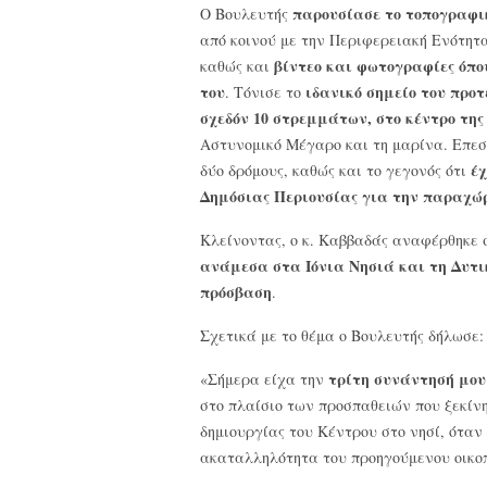
παρουσίασε το τοπογραφικ
Ο Βουλευτής
από κοινού με την Περιφερειακή Ενότητ
βίντεο και φωτογραφίες όπο
καθώς και
του
ιδανικό σημείο του προτ
. Τόνισε το
σχεδόν 10 στρεμμάτων, στο κέντρο τη
Αστυνομικό Μέγαρο και τη μαρίνα. Επεσ
έ
δύο δρόμους, καθώς και το γεγονός ότι
Δημόσιας Περιουσίας για την παραχώρ
Κλείνοντας, ο κ. Καββαδάς αναφέρθηκε
ανάμεσα στα Ιόνια Νησιά και τη Δυτι
πρόσβαση
.
Σχετικά με το θέμα ο Βουλευτής δήλωσε:
τρίτη συνάντησή μου
«Σήμερα είχα την
στο πλαίσιο των προσπαθειών που ξεκίνη
δημιουργίας του Κέντρου στο νησί, όταν
ακαταλληλότητα του προηγούμενου οικο