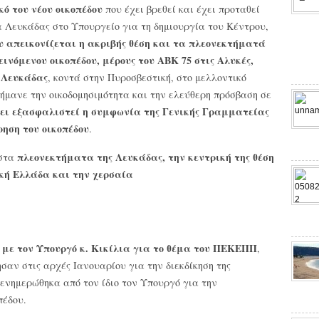
ό του νέου οικοπέδου
που έχει βρεθεί και έχει προταθεί
α Λευκάδας στο Υπουργείο για τη δημιουργία του Κέντρου,
υ απεικονίζεται η ακριβής θέση και τα πλεονεκτήματά
εινόμενου οικοπέδου, μέρους του ΑΒΚ 75 στις Αλυκές,
ς Λευκάδας
, κοντά στην Πυροσβεστική, στο μελλοντικό
ήμανε την οικοδομησιμότητα και την ελεύθερη πρόσβαση σε
χει εξασφαλιστεί η συμφωνία της Γενικής Γραμματείας
ηση του οικοπέδου
.
πλεονεκτήματα της Λευκάδας, την κεντρική της θέση
 στα
κή Ελλάδα και την χερσαία
 με τον Υπουργό κ. Κικίλια για το θέμα του ΠΕΚΕΠΠ
,
σαν στις αρχές Ιανουαρίου για την διεκδίκηση της
 ενημερώθηκα από τον ίδιο τον Υπουργό για την
πέδου.