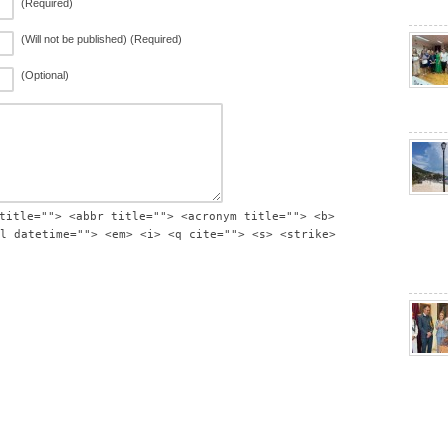
(Required)
(Will not be published) (Required)
(Optional)
title=""> <abbr title=""> <acronym title=""> <b>
l datetime=""> <em> <i> <q cite=""> <s> <strike>