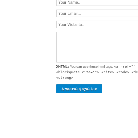
XHTML:
You can use these html tags:
<a href="" 
<blockquote cite=""> <cite> <code> <de
<strong>