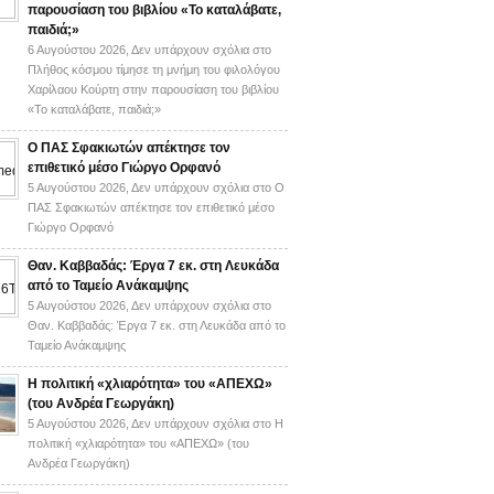
παρουσίαση του βιβλίου «Το καταλάβατε,
παιδιά;»
6 Αυγούστου 2026,
Δεν υπάρχουν σχόλια
στο
Πλήθος κόσμου τίμησε τη μνήμη του φιλολόγου
Χαρίλαου Κούρτη στην παρουσίαση του βιβλίου
«Το καταλάβατε, παιδιά;»
Ο ΠΑΣ Σφακιωτών απέκτησε τον
επιθετικό μέσο Γιώργο Ορφανό
5 Αυγούστου 2026,
Δεν υπάρχουν σχόλια
στο Ο
ΠΑΣ Σφακιωτών απέκτησε τον επιθετικό μέσο
Γιώργο Ορφανό
Θαν. Καββαδάς: Έργα 7 εκ. στη Λευκάδα
από το Ταμείο Ανάκαμψης
5 Αυγούστου 2026,
Δεν υπάρχουν σχόλια
στο
Θαν. Καββαδάς: Έργα 7 εκ. στη Λευκάδα από το
Ταμείο Ανάκαμψης
H πολιτική «χλιαρότητα» του «AΠΕΧΩ»
(του Ανδρέα Γεωργάκη)
5 Αυγούστου 2026,
Δεν υπάρχουν σχόλια
στο H
πολιτική «χλιαρότητα» του «AΠΕΧΩ» (του
Ανδρέα Γεωργάκη)