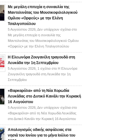
Με μεγάλη επιτυχία η συναυλία της
Μαντολινάτας του Μουσικοφιλολογικού
Ομίλου «Ορφεύς» με την Ελένη
Τσαλιγοπούλου
5 Αυγούστου 2026,
Δεν υπάρχουν σχόλια
στο
Με μεγάλη επιτυχία η συναυλία της
Μαντολινάτας του Μουσικοφιλολογικού Ομίλου
«Ορφεύς» με την Ελένη Τσαλιγοπούλου
Η Ελεωνόρα Ζουγανέλη τραγουδά στη
Λευκάδα την 1η Σεπτεμβρίου
5 Αυγούστου 2026,
1 σχόλιο
στο Η Ελεωνόρα
Ζουγανέλη τραγουδά στη Λευκάδα την 1η
Σεπτεμβρίου
«Βαρκαρόλα» από τη Νέα Χορωδία
Λευκάδας στο Δυτικό Κανάλι την Κυριακή
16 Αυγούστου
5 Αυγούστου 2026,
Δεν υπάρχουν σχόλια
στο
«Βαρκαρόλα» από τη Νέα Χορωδία Λευκάδας
στο Δυτικό Κανάλι την Κυριακή 16 Αυγούστου
Απολογισμός οδικής ασφάλειας στα
νησιά του Ιονίου για το μήνα Ιούλιο του