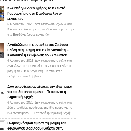
Κλειστό για δέκα ημέρες το Κλειστό
Γυμναστήριο στα Βαρδάνια λόγω
εργασιών
6 Αυγούστου 2026,
Δεν υπάρχουν σχόλια
στο
Κλειστό για δέκα ημέρες το Κλειστό Γυμναστήριο
στα Βαρδάνια λόγω εργασιών
Αναβάλλεται η συναυλία του Σπύρου
Γλένη στη μνήμη του Ηλία Λογοθέτη –
Κανονικά η εκδήλωση του Σαββάτου
6 Αυγούστου 2026,
Δεν υπάρχουν σχόλια
στο
Αναβάλλεται η συναυλία του Σπύρου Γλένη στη
μνήμη του Ηλία Λογοθέτη – Κανονικά η
εκδήλωση του Σαββάτου
Δύο απευθείας αναθέσεις την ίδια ημέρα
για το ίδιο αντικείμενο – Τι απαντά η
Δημοτική Αρχή;
6 Αυγούστου 2026,
Δεν υπάρχουν σχόλια
στο
Δύο απευθείας αναθέσεις την ίδια ημέρα για το
ίδιο αντικείμενο – Τι απαντά η Δημοτική Αρχή;
Πλήθος κόσμου τίμησε τη μνήμη του
φιλολόγου Χαρίλαου Κούρτη στην