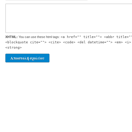
XHTML:
You can use these html tags:
<a href="" title=""> <abbr title="
<blockquote cite=""> <cite> <code> <del datetime=""> <em> <i>
<strong>