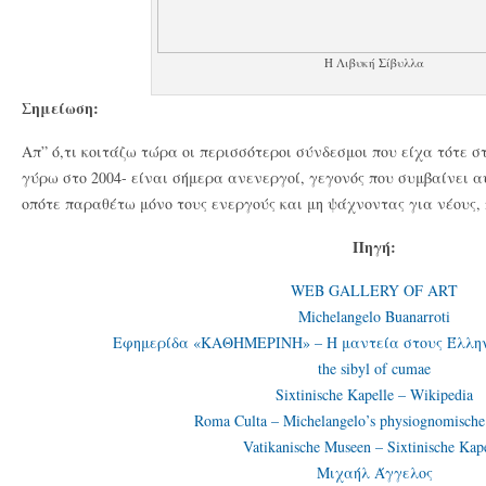
Η Λιβυκή Σίβυλλα
Σημείωση:
Απ” ό,τι κοιτάζω τώρα οι περισσότεροι σύνδεσμοι που είχα τότε 
γύρω στο 2004- είναι σήμερα ανενεργοί, γεγονός που συμβαίνει α
οπότε παραθέτω μόνο τους ενεργούς και μη ψάχνοντας για νέους,
Πηγή:
WEB GALLERY OF ART
Michelangelo Buanarroti
Εφημερίδα «ΚΑΘΗΜΕΡΙΝΗ» – Η μαντεία στους Έλληνε
the sibyl of cumae
Sixtinische Kapelle – Wikipedia
Roma Culta – Michelangelo’s physiognomisch
Vatikanische Museen – Sixtinische Kap
Μιχαήλ Άγγελος