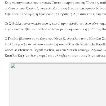
Στις νωπογραφίες του απεικονίζονται σκηνές από τη Γέννεση, από 
πρόγονοι του Χριστού, γυμνοί νέοι, προφήτες σε υπερφυσικές δια
Σίβυλλες. Η Δελφίς, η Ερυθραία, η Περσίς, η Λίβυσσα και η Κυμαί
Οι Σίβυλλες αναγνωρίστηκαν, κατά την περίοδο της Αναγέννησης,
είχαν καταλάβει μια θέση ανάλογα με αυτή των προφητών της Πα
Ο Γκαίτε βλέποντας το έργο του Μιχαήλ Άγγελου στην Καπέλα Σι
Ιταλία έγραψε σε κάποια επιστολή του: «Ohne die Sixtinische Kapelle 
keinen anschauenden Begriff machen, was ein Mensch vermag». Δηλαδή:
Καπέλα Σιξτίνα δεν μπορεί να συλλάβει τι είναι ικανός να κάνει