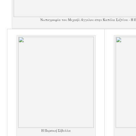
Νωπογραφία του Μιχαήλ Άγγελου στην Καπέλα Σιξτίνα - Η 
Η Περσική Σίβυλλα