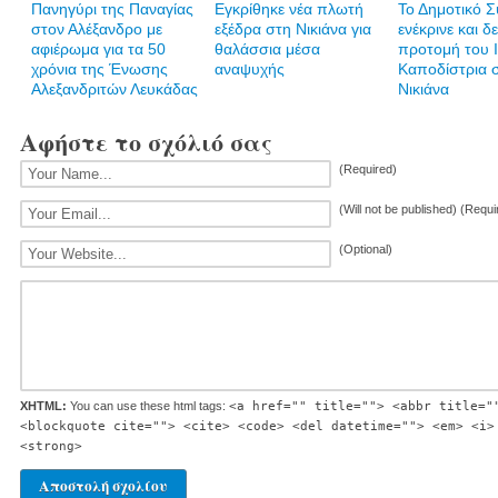
Πανηγύρι της Παναγίας
Εγκρίθηκε νέα πλωτή
Το Δημοτικό 
στον Αλέξανδρο με
εξέδρα στη Νικιάνα για
ενέκρινε και δ
αφιέρωμα για τα 50
θαλάσσια μέσα
προτομή του 
χρόνια της Ένωσης
αναψυχής
Καποδίστρια 
Αλεξανδριτών Λευκάδας
Νικιάνα
Αφήστε το σχόλιό σας
(Required)
(Will not be published) (Requi
(Optional)
XHTML:
You can use these html tags:
<a href="" title=""> <abbr title="
<blockquote cite=""> <cite> <code> <del datetime=""> <em> <i>
<strong>