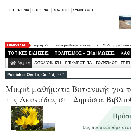
ΕΠΙΚΟΙΝΩΝΙΑ
EDITORIAL
ΧΟΡΗΓΙΕΣ
ΣΥΝΔΕΣΜΟΙ
Εισροή υδάτων σε εκμισθούμενο σκάφος στη Μαδουρή – Σώοι οι
ΣΧΟΛΙΟ ΣΤΟ ΔΗΜΟΣΙΕΥΜΑ: «Η Φαρμακολύτρια» του Αλέξανδ
ΤΟΠΙΚΕΣ ΕΙΔΗΣΕΙΣ
ΠΟΛΙΤΙΣΜΟΣ – ΕΚΔΗΛΩΣΕΙΣ
ΚΑΘ
Καλλιγωνίου (της Χριστίνας Μιχαλά)
Άγιος Νικήτας: Απορρίφθηκε αίτημα για φιλανθρωπική δράση 
Αρχική
ΑΥΤΟΔΙΟΙΚΗΣΗ
ΕΠΙΚΑΙΡΟΤΗΤΑ
ΤΟΥΡΙΣΜΟΣ
ΕΠΙΣ
Πανηγύρι της Παναγίας στον Αλέξανδρο με αφιέρωμα για τα 50
Νέο Τουριστικό Χωροταξικό: Τι αλλάζει σε Λευκάδα και Μεγανή
Published On:
Τρ, Οκτ 1st, 2024
και τουριστική ανάπτυξη
Μικρά μαθήματα Βοτανικής για 
της Λευκάδας στη Δημόσια Βιβλι