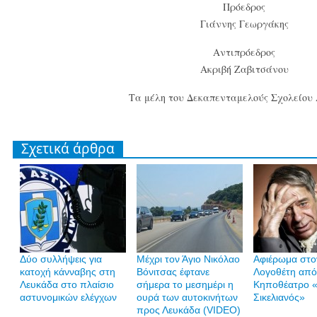
Πρόεδρος
Γιάννης Γεωργάκης
Αντιπρόεδρος
Ακριβή Ζαβιτσάνου
Τα μέλη του Δεκαπενταμελούς Σχολείου
Σχετικά άρθρα
Δύο συλλήψεις για
Mέχρι τον Άγιο Νικόλαο
Αφιέρωμα στο
κατοχή κάνναβης στη
Βόνιτσας έφτανε
Λογοθέτη από
Λευκάδα στο πλαίσιο
σήμερα το μεσημέρι η
Κηποθέατρο «
αστυνομικών ελέγχων
ουρά των αυτοκινήτων
Σικελιανός»
προς Λευκάδα (VIDEO)