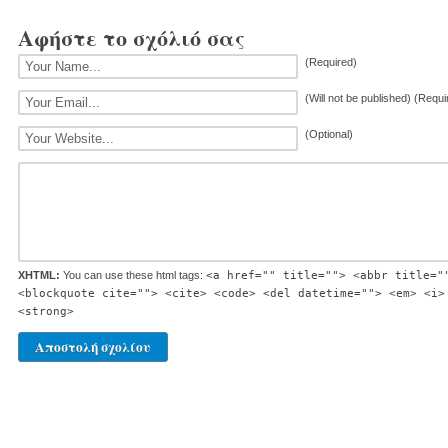
Αφήστε το σχόλιό σας
(Required)
(Will not be published) (Requi
(Optional)
XHTML:
You can use these html tags:
<a href="" title=""> <abbr title="
<blockquote cite=""> <cite> <code> <del datetime=""> <em> <i>
<strong>