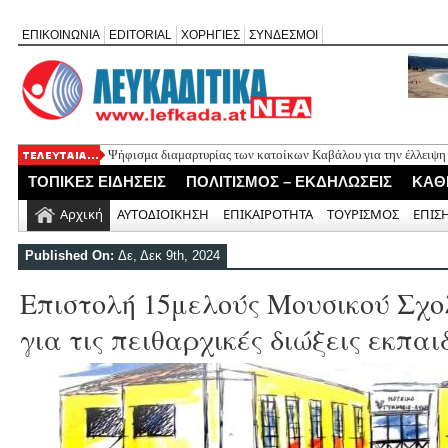
ΕΠΙΚΟΙΝΩΝΙΑ
EDITORIAL
ΧΟΡΗΓΙΕΣ
ΣΥΝΔΕΣΜΟΙ
Ψήφισμα διαμαρτυρίας των κατοίκων Καβάλου για την έλλειψη
«Έφυγε» σε ηλικία 74 ετών ο ηθοποιός Νίκος Καλογερόπουλος
ΤΟΠΙΚΕΣ ΕΙΔΗΣΕΙΣ
ΠΟΛΙΤΙΣΜΟΣ – ΕΚΔΗΛΩΣΕΙΣ
ΚΑΘ
Η Λευκάδα τίμησε τον δικό της Ηλία Λογοθέτη σε μια βραδιά γ
Θεία Λειτουργία για τους απόδημους Αλεξανδρίτες στον Άγιο 
Αρχική
ΑΥΤΟΔΙΟΙΚΗΣΗ
ΕΠΙΚΑΙΡΟΤΗΤΑ
ΤΟΥΡΙΣΜΟΣ
ΕΠΙΣ
Σύλληψη 58χρονου στο Μεγανήσι για υπόθεση ενδοοικογενειακ
Published On:
Δε, Δεκ 9th, 2024
Επιστολή 15μελούς Μουσικού Σχο
για τις πειθαρχικές διώξεις εκπα