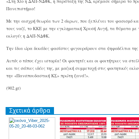
«Στη Χίο η ΔΑΠ-ΝΔΦΚ, η παράταξη της ΝΔ, κρέμασε σήμερα το πρω
Πανεπιστήμιο!
Με την αισχρή θεωρία των 2 άκρων, που ξεπλένει τον φασισμό και
τους ναζί, το ΚΚΕ με την εγκληματική Χρυσή Αυγή, τα θύματα με τ
εκλογές η ΔΑΠ-ΝΔΦΚ.
Την ίδια ώρα δεκάδες φασίστες φιγουράρουν στα ψηφοδέλτια της
Αυτός ο τόπος έχει ιστορία! Οι φοιτητές και οι φοιτήτριες να στε
και τις σάπιες ιδέες της, με μαζική συμμετοχή στις φοιτητικές εκ
την «Πανσπουδαστική ΚΣ» πρώτη ξανά!».
(902.gr)
Σχετικά άρθρα