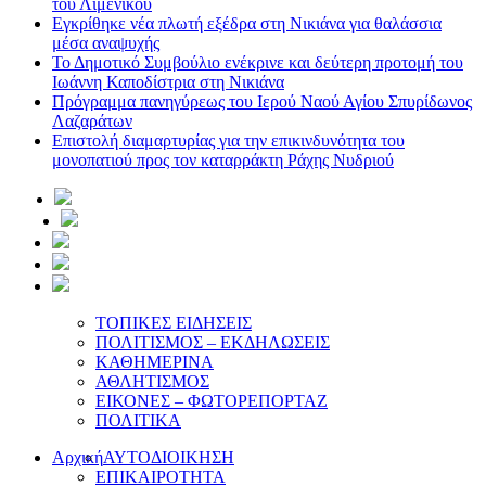
του Λιμενικού
Εγκρίθηκε νέα πλωτή εξέδρα στη Νικιάνα για θαλάσσια
μέσα αναψυχής
Το Δημοτικό Συμβούλιο ενέκρινε και δεύτερη προτομή του
Ιωάννη Καποδίστρια στη Νικιάνα
Πρόγραμμα πανηγύρεως του Ιερού Ναού Αγίου Σπυρίδωνος
Λαζαράτων
Επιστολή διαμαρτυρίας για την επικινδυνότητα του
μονοπατιού προς τον καταρράκτη Ράχης Νυδριού
ΤΟΠΙΚΕΣ ΕΙΔΗΣΕΙΣ
ΠΟΛΙΤΙΣΜΟΣ – ΕΚΔΗΛΩΣΕΙΣ
ΚΑΘΗΜΕΡΙΝΑ
ΑΘΛΗΤΙΣΜΟΣ
ΕΙΚΟΝΕΣ – ΦΩΤΟΡΕΠΟΡΤΑΖ
ΠΟΛΙΤΙΚΑ
Αρχική
ΑΥΤΟΔΙΟΙΚΗΣΗ
ΕΠΙΚΑΙΡΟΤΗΤΑ