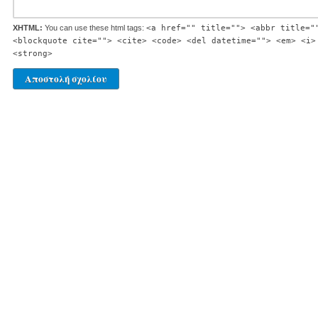
XHTML:
You can use these html tags:
<a href="" title=""> <abbr title="
<blockquote cite=""> <cite> <code> <del datetime=""> <em> <i>
<strong>