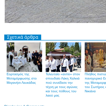
Σχετικά άρθρα
Εορτασμός της
Τελευταίο «αντίο» στον
Πλήθος πιστώ
Μεταμόρφωσης στο
σπουδαίο Λάκη Χαλκιά
πανηγυρικό Ε
Μεγανήσι Λευκάδας
πού συνέδεσε την
της Μεταμορ
τέχνη με τους αγώνες
του Σωτήρος 
και τους πόθους του
Νικιάνα
λαού μας