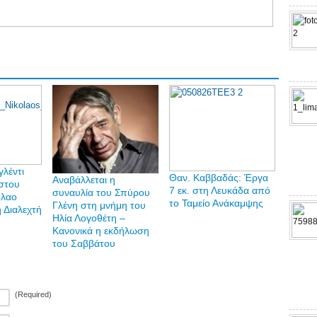
λέντι
Θαν. Καββαδάς: Έργα
Αναβάλλεται η
στου
7 εκ. στη Λευκάδα από
συναυλία του Σπύρου
όλαο
το Ταμείο Ανάκαμψης
Γλένη στη μνήμη του
η Διαλεχτή
Ηλία Λογοθέτη –
Κανονικά η εκδήλωση
του Σαββάτου
(Required)