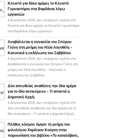
Κλειστό για δέκα ημέρες το Κλειστό
Γυμναστήριο στα Βαρδάνια λόγω
εργασιών
6 Αυγούστου 2026,
Δεν υπάρχουν σχόλια
στο
Κλειστό για δέκα ημέρες το Κλειστό Γυμναστήριο
στα Βαρδάνια λόγω εργασιών
Αναβάλλεται η συναυλία του Σπύρου
Γλένη στη μνήμη του Ηλία Λογοθέτη –
Κανονικά η εκδήλωση του Σαββάτου
6 Αυγούστου 2026,
Δεν υπάρχουν σχόλια
στο
Αναβάλλεται η συναυλία του Σπύρου Γλένη στη
μνήμη του Ηλία Λογοθέτη – Κανονικά η
εκδήλωση του Σαββάτου
Δύο απευθείας αναθέσεις την ίδια ημέρα
για το ίδιο αντικείμενο – Τι απαντά η
Δημοτική Αρχή;
6 Αυγούστου 2026,
Δεν υπάρχουν σχόλια
στο
Δύο απευθείας αναθέσεις την ίδια ημέρα για το
ίδιο αντικείμενο – Τι απαντά η Δημοτική Αρχή;
Πλήθος κόσμου τίμησε τη μνήμη του
φιλολόγου Χαρίλαου Κούρτη στην
παρουσίαση του βιβλίου «Το καταλάβατε,