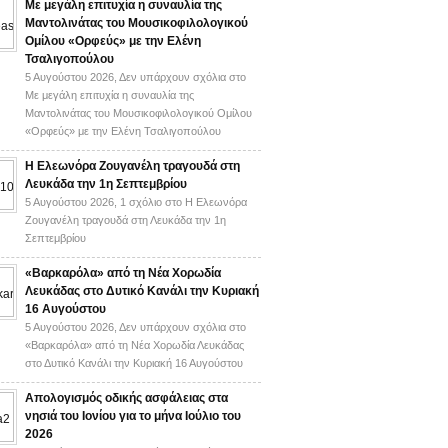
Με μεγάλη επιτυχία η συναυλία της
Μαντολινάτας του Μουσικοφιλολογικού
Ομίλου «Ορφεύς» με την Ελένη
Τσαλιγοπούλου
5 Αυγούστου 2026,
Δεν υπάρχουν σχόλια
στο
Με μεγάλη επιτυχία η συναυλία της
Μαντολινάτας του Μουσικοφιλολογικού Ομίλου
«Ορφεύς» με την Ελένη Τσαλιγοπούλου
Η Ελεωνόρα Ζουγανέλη τραγουδά στη
Λευκάδα την 1η Σεπτεμβρίου
5 Αυγούστου 2026,
1 σχόλιο
στο Η Ελεωνόρα
Ζουγανέλη τραγουδά στη Λευκάδα την 1η
Σεπτεμβρίου
«Βαρκαρόλα» από τη Νέα Χορωδία
Λευκάδας στο Δυτικό Κανάλι την Κυριακή
16 Αυγούστου
5 Αυγούστου 2026,
Δεν υπάρχουν σχόλια
στο
«Βαρκαρόλα» από τη Νέα Χορωδία Λευκάδας
στο Δυτικό Κανάλι την Κυριακή 16 Αυγούστου
Απολογισμός οδικής ασφάλειας στα
νησιά του Ιονίου για το μήνα Ιούλιο του
2026