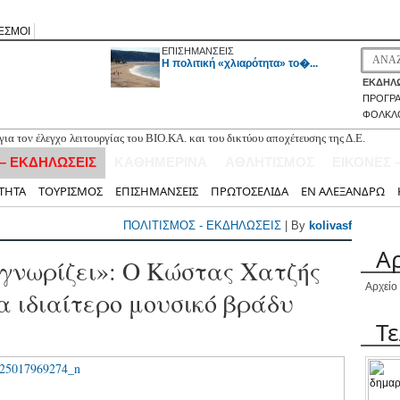
ΕΣΜΟΙ
ΕΠΙΣΗΜΑΝΣΕΙΣ
H πολιτική «χλιαρότητα» το�...
ΕΚΔΗΛΩ
ΠΡΟΓΡ
ΦΟΛΚΛ
ια τον έλεγχο λειτουργίας του ΒΙΟ.ΚΑ. και του δικτύου αποχέτευσης της Δ.Ε.
 – ΕΚΔΗΛΩΣΕΙΣ
ΚΑΘΗΜΕΡΙΝΑ
ΑΘΛΗΤΙΣΜΟΣ
ΕΙΚΟΝΕΣ 
 Λάκη Χαλκιά πού συνέδεσε την τέχνη με τους αγώνες και τους πόθους του
ΤΗΤΑ
ΤΟΥΡΙΣΜΟΣ
ΕΠΙΣΗΜΑΝΣΕΙΣ
ΠΡΩΤΟΣΕΛΙΔΑ
ΕΝ ΑΛΕΞΑΝΔΡΩ
ράτη με τον Νόα Λεβή
ερα επίπεδα της πενταετίας πολλά βασικά αγαθά!
ΠΟΛΙΤΙΣΜΟΣ - ΕΚΔΗΛΩΣΕΙΣ
| By
kolivasf
ευκάδας στην εκδήλωση «Το Μεσολόγγι τιμά το νησί Κάλαμος»
Α
γνωρίζει»: Ο Κώστας Χατζής
Αρχείο
α ιδιαίτερο μουσικό βράδυ
Τ