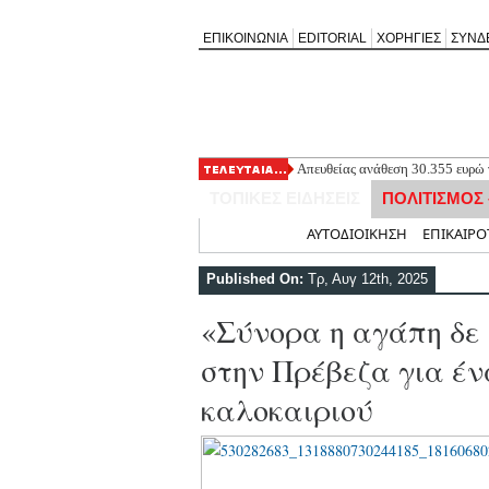
ΕΠΙΚΟΙΝΩΝΙΑ
EDITORIAL
ΧΟΡΗΓΙΕΣ
ΣΥΝΔ
Απευθείας ανάθεση 30.355 ευρώ γ
Ελλομένου
ΤΟΠΙΚΕΣ ΕΙΔΗΣΕΙΣ
ΠΟΛΙΤΙΣΜΟΣ
Τελευταίο «αντίο» στον σπουδαίο
λαού μας
Αρχική
ΑΥΤΟΔΙΟΙΚΗΣΗ
ΕΠΙΚΑΙΡΟ
Πρώτη μεταγραφή για τον Τηλυκ
Τσακίζει η ακρίβεια: Στα υψηλότ
Published On:
Τρ, Αυγ 12th, 2025
Συμμετοχή της Νέας Χορωδίας Λ
«Σύνορα η αγάπη δε 
στην Πρέβεζα για έν
καλοκαιριού