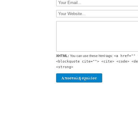
XHTML:
You can use these html tags:
<a href="" 
<blockquote cite=""> <cite> <code> <de
<strong>