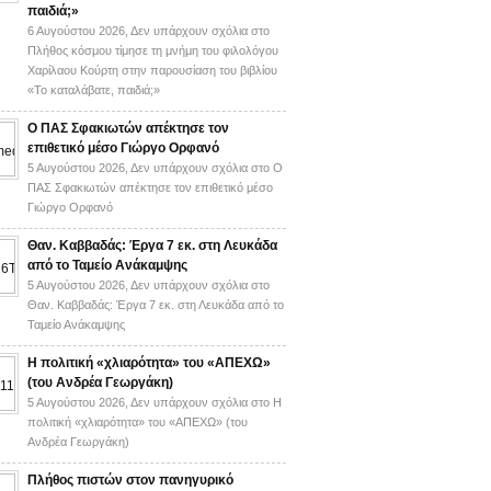
παιδιά;»
6 Αυγούστου 2026,
Δεν υπάρχουν σχόλια
στο
Πλήθος κόσμου τίμησε τη μνήμη του φιλολόγου
Χαρίλαου Κούρτη στην παρουσίαση του βιβλίου
«Το καταλάβατε, παιδιά;»
Ο ΠΑΣ Σφακιωτών απέκτησε τον
επιθετικό μέσο Γιώργο Ορφανό
5 Αυγούστου 2026,
Δεν υπάρχουν σχόλια
στο Ο
ΠΑΣ Σφακιωτών απέκτησε τον επιθετικό μέσο
Γιώργο Ορφανό
Θαν. Καββαδάς: Έργα 7 εκ. στη Λευκάδα
από το Ταμείο Ανάκαμψης
5 Αυγούστου 2026,
Δεν υπάρχουν σχόλια
στο
Θαν. Καββαδάς: Έργα 7 εκ. στη Λευκάδα από το
Ταμείο Ανάκαμψης
H πολιτική «χλιαρότητα» του «AΠΕΧΩ»
(του Ανδρέα Γεωργάκη)
5 Αυγούστου 2026,
Δεν υπάρχουν σχόλια
στο H
πολιτική «χλιαρότητα» του «AΠΕΧΩ» (του
Ανδρέα Γεωργάκη)
Πλήθος πιστών στον πανηγυρικό