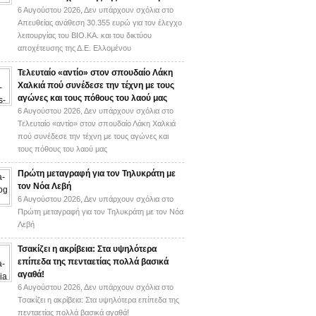
6 Αυγούστου 2026,
Δεν υπάρχουν σχόλια
στο
Απευθείας ανάθεση 30.355 ευρώ για τον έλεγχο
λειτουργίας του ΒΙΟ.ΚΑ. και του δικτύου
αποχέτευσης της Δ.Ε. Ελλομένου
Τελευταίο «αντίο» στον σπουδαίο Λάκη
Χαλκιά πού συνέδεσε την τέχνη με τους
αγώνες και τους πόθους του λαού μας
6 Αυγούστου 2026,
Δεν υπάρχουν σχόλια
στο
Τελευταίο «αντίο» στον σπουδαίο Λάκη Χαλκιά
πού συνέδεσε την τέχνη με τους αγώνες και
τους πόθους του λαού μας
Πρώτη μεταγραφή για τον Τηλυκράτη με
τον Νόα Λεβή
6 Αυγούστου 2026,
Δεν υπάρχουν σχόλια
στο
Πρώτη μεταγραφή για τον Τηλυκράτη με τον Νόα
Λεβή
Τσακίζει η ακρίβεια: Στα υψηλότερα
επίπεδα της πενταετίας πολλά βασικά
αγαθά!
6 Αυγούστου 2026,
Δεν υπάρχουν σχόλια
στο
Τσακίζει η ακρίβεια: Στα υψηλότερα επίπεδα της
πενταετίας πολλά βασικά αγαθά!