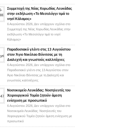
Συμμετοχή της Νέας Χορωδίας Λευκάδας
στην εκδήλωση «Το Μεσολόγγι τιμά το
νησί Κάλαμος»
6 Αυγούστου 2026,
Δεν υπάρχουν σχόλια
στο
Συμμετοχή της Νέας Χορωδίας Λευκάδας στην
εκδήλωση «Το Μεσολόγγι τιμά το νησί
Κάλαμος»
Παραδοσιακό γλέντι στις 13 Αυγούστου
στον Άγιο Νικόλαο Βόνιτσας με τη
Διαλεχτή και γνωστούς καλλιτέχνες
6 Αυγούστου 2026,
Δεν υπάρχουν σχόλια
στο
Παραδοσιακό γλέντι στις 13 Αυγούστου στον
Άγιο Νικόλαο Βόνιτσας με τη Διαλεχτή και
γνωστούς καλλιτέχνες
Νοσοκομείο Λευκάδας: Νοσηλευτές του
Χειρουργικού Τομέα ζητούν άμεση
ενίσχυση με προσωπικό
6 Αυγούστου 2026,
Δεν υπάρχουν σχόλια
στο
Νοσοκομείο Λευκάδας: Νοσηλευτές του
Χειρουργικού Τομέα ζητούν άμεση ενίσχυση με
προσωπικό