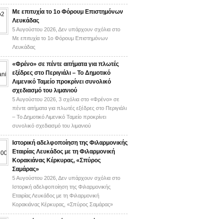
Με επιτυχία το 1ο Φόρουμ Επιστημόνων
Λευκάδας
5 Αυγούστου 2026,
Δεν υπάρχουν σχόλια
στο
Με επιτυχία το 1ο Φόρουμ Επιστημόνων
Λευκάδας
«Φρένο» σε πέντε αιτήματα για πλωτές
εξέδρες στο Περιγιάλι – Το Δημοτικό
Λιμενικό Ταμείο προκρίνει συνολικό
σχεδιασμό του λιμανιού
5 Αυγούστου 2026,
3 σχόλια
στο «Φρένο» σε
πέντε αιτήματα για πλωτές εξέδρες στο Περιγιάλι
– Το Δημοτικό Λιμενικό Ταμείο προκρίνει
συνολικό σχεδιασμό του λιμανιού
Ιστορική αδελφοποίηση της Φιλαρμονικής
Εταιρίας Λευκάδος με τη Φιλαρμονική
Κορακιάνας Κέρκυρας, «Σπύρος
Σαμάρας»
5 Αυγούστου 2026,
Δεν υπάρχουν σχόλια
στο
Ιστορική αδελφοποίηση της Φιλαρμονικής
Εταιρίας Λευκάδος με τη Φιλαρμονική
Κορακιάνας Κέρκυρας, «Σπύρος Σαμάρας»