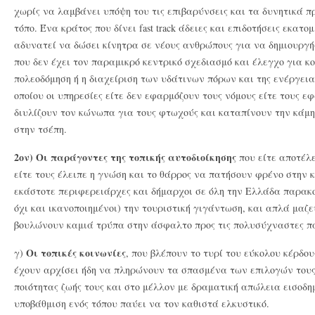
χωρίς να λαμβάνει υπόψη του τις επιβαρύνσεις και τα δυνητικά 
τόπο. Ένα κράτος που δίνει fast track άδειες και επιδοτήσεις εκα
αδυνατεί να δώσει κίνητρα σε νέους ανθρώπους για να δημιουργή
που δεν έχει τον παραμικρό κεντρικό σχεδιασμό και έλεγχο για κ
πολεοδόμηση ή η διαχείριση των υδάτινων πόρων και της ενέργεια
οποίου οι υπηρεσίες είτε δεν εφαρμόζουν τους νόμους είτε τους ε
διυλίζουν τον κώνωπα για τους φτωχούς και καταπίνουν την κάμη
στην τσέπη.
2ον) Οι παράγοντες της τοπικής αυτοδιοίκησης
που είτε αποτέλε
είτε τους έλειπε η γνώση και το θάρρος να πατήσουν φρένο στην
εκάστοτε περιφερειάρχες και δήμαρχοι σε όλη την Ελλάδα παρακο
όχι και ικανοποιημένοι) την τουριστική γιγάντωση, και απλά μαζε
βουλώνουν καμιά τρύπα στην άσφαλτο προς τις πολυσύχναστες πα
Οι τοπικές κοινωνίες
γ)
, που βλέπουν το τυρί του εύκολου κέρδου
έχουν αρχίσει ήδη να πληρώνουν τα σπασμένα των επιλογών τους.
ποιότητας ζωής τους και στο μέλλον με δραματική απώλεια εισοδη
υποβάθμιση ενός τόπου παύει να τον καθιστά ελκυστικό.