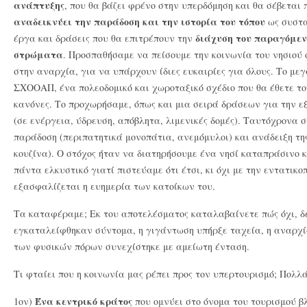
ανάπτυξης
, που θα βάζει φρένο στην υπερδόμηση και θα σέβεται
αναδεικνύει την παράδοση και την ιστορία του τόπου
ως συστα
διάχυση του παραγόμεν
έργα και δράσεις που θα επιτρέπουν την
στρώματα
. Προσπαθήσαμε να πείσουμε την κοινωνία του νησιού 
στην αναρχία, για να υπάρχουν ίδιες ευκαιρίες για όλους. Το με
ΣΧΟΟΑΠ, ένα πολεοδομικό και χωροταξικό σχέδιο που θα έθετε τ
κανόνες. Το προχωρήσαμε, όπως και μια σειρά δράσεων για την 
(σε ενέργεια, ύδρευση, απόβλητα, λιμενικές δομές). Ταυτόχρονα 
παράδοση (περιπατητικά μονοπάτια, ανεμόμυλοι) και ανάδειξη τη
κουζίνα). Ο στόχος ήταν να διατηρήσουμε ένα νησί καταπράσινο κ
πάντα ελκυστικό γιατί πιστεύαμε ότι έτσι, κι όχι με την εντατικο
εξασφαλίζεται η ευημερία των κατοίκων του.
Τα καταφέραμε; Εκ του αποτελέσματος καταλαβαίνετε πώς όχι, δ
εγκαταλείφθηκαν σύντομα, η γιγάντωση υπήρξε ταχεία, η αναρχ
των φυσικών πόρων συνεχίστηκε με αμείωτη ένταση.
Τι φταίει που η κοινωνία μας ρέπει προς τον υπερτουρισμό; Πολλά
Ένα κεντρικό κράτος
1ον)
που ομνύει στο όνομα του τουρισμού β