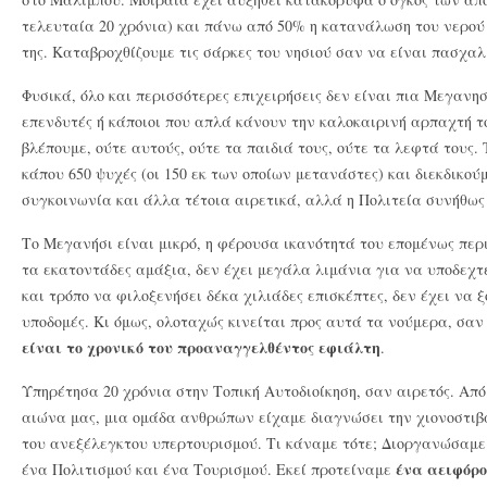
τελευταία 20 χρόνια) και πάνω από 50% η κατανάλωση του νερού 
της. Καταβροχθίζουμε τις σάρκες του νησιού σαν να είναι πασχαλ
Φυσικά, όλο και περισσότερες επιχειρήσεις δεν είναι πια Μεγανησ
επενδυτές ή κάποιοι που απλά κάνουν την καλοκαιρινή αρπαχτή τ
βλέπουμε, ούτε αυτούς, ούτε τα παιδιά τους, ούτε τα λεφτά τους
κάπου 650 ψυχές (οι 150 εκ των οποίων μετανάστες) και διεκδικού
συγκοινωνία και άλλα τέτοια αιρετικά, αλλά η Πολιτεία συνήθως 
Το Μεγανήσι είναι μικρό, η φέρουσα ικανότητά του επομένως περι
τα εκατοντάδες αμάξια, δεν έχει μεγάλα λιμάνια για να υποδεχτε
και τρόπο να φιλοξενήσει δέκα χιλιάδες επισκέπτες, δεν έχει να 
υποδομές. Κι όμως, ολοταχώς κινείται προς αυτά τα νούμερα, σα
είναι το χρονικό του προαναγγελθέντος εφιάλτη
.
Υπηρέτησα 20 χρόνια στην Τοπική Αυτοδιοίκηση, σαν αιρετός. Από
αιώνα μας, μια ομάδα ανθρώπων είχαμε διαγνώσει την χιονοστιβ
του ανεξέλεγκτου υπερτουρισμού. Τι κάναμε τότε; Διοργανώσαμε 
ένα αειφόρο
ένα Πολιτισμού και ένα Τουρισμού. Εκεί προτείναμε