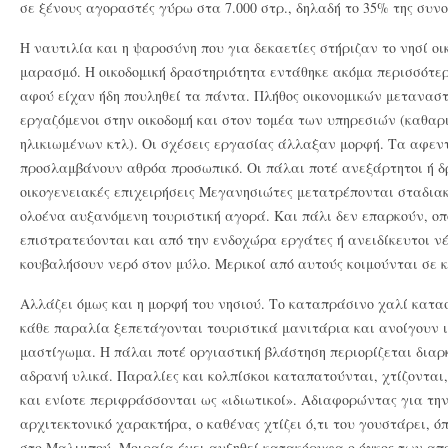
σε ξένους αγοραστές γύρω στα 7.000 στρ., δηλαδή το 35% της συνο
H ναυτιλία και η ψαροσύνη που για δεκαετίες στήριζαν το νησί ο
μαρασμό. Η οικοδομική δραστηριότητα εντάθηκε ακόμα περισσότερ
αφού είχαν ήδη πουληθεί τα πάντα. Πλήθος οικονομικών μετανασ
εργαζόμενοι στην οικοδομή και στον τομέα των υπηρεσιών (καθαρ
ηλικιωμένων κτλ). Οι σχέσεις εργασίας άλλαξαν μορφή. Τα αφεν
προσλαμβάνουν αθρόα προσωπικό. Οι πάλαι ποτέ ανεξάρτητοι ή δ
οικογενειακές επιχειρήσεις Μεγανησιώτες μετατρέπονται σταδια
ολοένα αυξανόμενη τουριστική αγορά. Και πάλι δεν επαρκούν, οπ
επιστρατεύονται και από την ενδοχώρα εργάτες ή ανειδίκευτοι νέ
κουβαλήσουν νερό στον μύλο. Μερικοί από αυτούς κοιμούνται σε κο
Αλλάζει όμως και η μορφή του νησιού. Το καταπράσινο χαλί κατα
κάθε παραλία ξεπετάγονται τουριστικά μανιτάρια και ανοίγουν ι
μαστίγωμα. Η πάλαι ποτέ οργιαστική βλάστηση περιορίζεται διαρκ
αδρανή υλικά. Παραλίες και κολπίσκοι καταπατούνται, χτίζονται
και ενίοτε περιφράσσονται ως «ιδιωτικοί». Αδιαφορώντας για την
αρχιτεκτονικό χαρακτήρα, ο καθένας χτίζει ό,τι του γουστάρει, ό
στο Μαλιμπού. Μοιραία έχει αυξηθεί κατακόρυφα ο όγκος των α