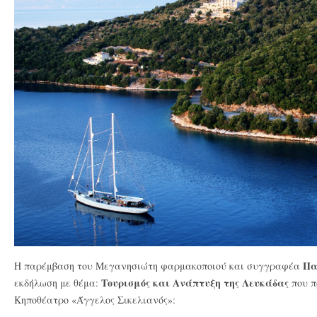
Πα
Η παρέμβαση του Μεγανησιώτη φαρμακοποιού και συγγραφέα
Τουρισμός και Ανάπτυξη της Λευκάδας
εκδήλωση με θέμα:
που π
Κηποθέατρο «Άγγελος Σικελιανός»: