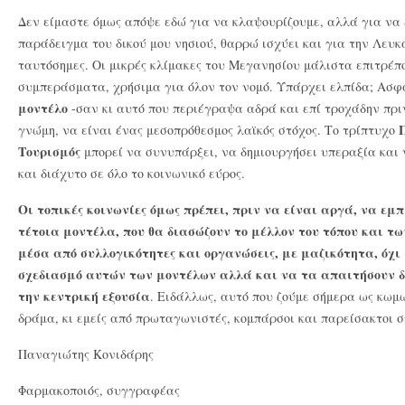
Δεν είμαστε όμως απόψε εδώ για να κλαψουρίζουμε, αλλά για να 
παράδειγμα του δικού μου νησιού, θαρρώ ισχύει και για την Λευκ
ταυτόσημες. Οι μικρές κλίμακες του Μεγανησίου μάλιστα επιτρέπ
συμπεράσματα, χρήσιμα για όλον τον νομό. Υπάρχει ελπίδα; Ασ
μοντέλο
-σαν κι αυτό που περιέγραψα αδρά και επί τροχάδην πριν
γνώμη, να είναι ένας μεσοπρόθεσμος λαϊκός στόχος. Το τρίπτυχο
Τουρισμός
μπορεί να συνυπάρξει, να δημιουργήσει υπεραξία και
και διάχυτο σε όλο το κοινωνικό εύρος.
Οι τοπικές κοινωνίες όμως πρέπει, πριν να είναι αργά, να εμ
τέτοια μοντέλα, που θα διασώζουν το μέλλον του τόπου και τω
μέσα από συλλογικότητες και οργανώσεις, με μαζικότητα, όχι
σχεδιασμό αυτών των μοντέλων αλλά και να τα απαιτήσουν δ
την κεντρική εξουσία
. Ειδάλλως, αυτό που ζούμε σήμερα ως κωμ
δράμα, κι εμείς από πρωταγωνιστές, κομπάρσοι και παρείσακτοι σ
Παναγιώτης Κονιδάρης
Φαρμακοποιός, συγγραφέας