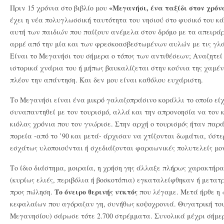
«Μεγανήσι, ένα ταξίδι στον χρόν
Πριν 15 χρόνια στο βιβλίο μου
έχει η νέα πολυγλωσσική ταυτότητα του νησιού στο φυσικό του κά
αυτή των παιδιών που παίζουν ανέμελα στον δρόμο με τα απειρά
αρμέ από την μία και των φρεσκοασβεστωμένων αυλών με τις γλά
Είναι το Μεγανήσι του σήμερα ο τόπος των αντιθέσεων; Αναζητεί
ιστορικά χνάρια του ή μήπως βαυκαλίζεται στην κούνια της χαμέ
πλέον την απάντηση. Και δεν μου είναι καθόλου ευχάριστη.
Το Μεγανήσι είναι ένα μικρό γαλαζοπράσινο κοράλλι το οποίο εί
συναπαντηθεί με τον τουρισμό, αλλά και την απρονοησία να τον 
κιόλας χρόνια που τον γνώρισε. Στην αρχή ο τουρισμός ήταν παρά
πορεία -από το ’90 και μετά- άρχισαν να χτίζονται δωμάτια, ύστε
εσχάτως υλοποιούνται ή σχεδιάζονται φαραωνικές πολυτελείς μο
Το ίδιο διάστημα, μοιραία, η χρήση γης άλλαξε πλήρως χαρακτήρα
(κυρίως ελιές, περιβόλια ή βοσκοτόπια) εγκαταλείφθηκαν ή μετατ
Το όνειρο θερινής νυκτός
προς πώληση.
που λέγαμε. Μετά ήρθε η 
κεφαλαίων που αγόραζαν γη, συνήθως κοψοχρονιά. Θυγατρική του
Μεγανησίου) σάρωσε τότε 2.700 στρέμματα. Συνολικά μέχρι σήμερ