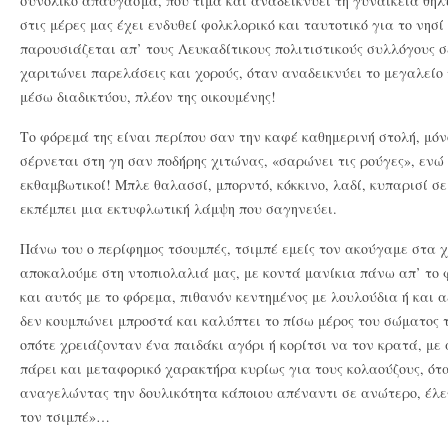
συνολικό απαύγασμα, που τιμά και αναδεικνύει τη γυναικεία θηλ
στις μέρες μας έχει ενδυθεί φολκλορικό και ταυτοτικό για το νησ
παρουσιάζεται απ’ τους Λευκαδίτικους πολιτιστικούς συλλόγους σ
χαριτώνει παρελάσεις και χορούς, όταν αναδεικνύει το μεγαλείο 
μέσω διαδικτύου, πλέον της οικουμένης!
Το φόρεμά της είναι περίπου σαν την καφέ καθημερινή στολή, μόν
σέρνεται στη γη σαν ποδήρης χιτώνας, «σαρώνει τις ρούγες», ενώ 
εκθαμβωτικοί! Μπλε θαλασσί, μπορντό, κόκκινο, λαδί, κυπαρισί 
εκπέμπει μια εκτυφλωτική λάμψη που σαγηνεύει.
Πάνω του ο περίφημος τσουμπές, τσιμπέ εμείς τον ακούγαμε στα χ
αποκαλούμε στη ντοπιολαλιά μας, με κοντά μανίκια πάνω απ’ το 
και αυτός με το φόρεμα, πιθανόν κεντημένος με λουλούδια ή και 
δεν κουμπώνει μπροστά και καλύπτει το πίσω μέρος του σώματος τ
οπότε χρειάζονταν ένα παιδάκι αγόρι ή κορίτσι να τον κρατά, με
πάρει και μεταφορικό χαρακτήρα κυρίως για τους κολαούζους, ότα
αναγελώντας την δουλικότητα κάποιου απέναντι σε ανώτερο, έλε
τον τσιμπέ»…