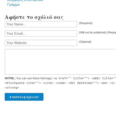
Γράμμο
Αφήστε το σχόλιό σας
(Required)
(Will not be published) (Requi
(Optional)
XHTML:
You can use these html tags:
<a href="" title=""> <abbr title="
<blockquote cite=""> <cite> <code> <del datetime=""> <em> <i>
<strong>