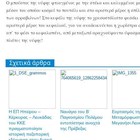
Ο μπούστος της νύφης φτιαγμένος με την στέκα και καλυμμένος μ
μέσον του οποίου κοσμεί το ποντάλι και στο αριστερό μέρος η σπ
των αρραβώνων! Στο κεφάλι της νύφης το χρυσοστόλιστο φεσάκι 
αριστερό μέρος του κεφαλιού, για να αναδεικνύεται η χωρίστρα 
απ’ το φέσι το κεφαλοπάνι, από μεταξωτό αραχνοϋφαντο ύφασμα,
πλάτες της νύφης!
Σχετικά άρθρα
Η ΕΠ Ηπείρου –
Ναυάγιο του Β΄
Εορτασμός τη
Κέρκυρας – Λευκάδας
Παγκοσμίου Πολέμου
Μεταμόρφωση
του ΚΚΕ
εντοπίστηκε ανοιχτά
Μεγανήσι Λευ
πραγματοποίησε
της Πρέβεζας
ιστορική πεζοπορική
εξόρμηση στον Δυτικό