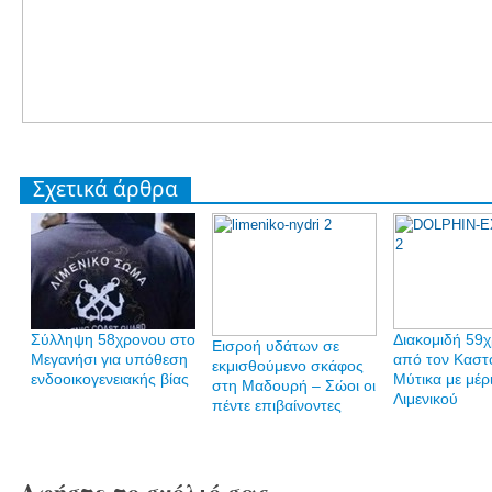
Σχετικά άρθρα
Σύλληψη 58χρονου στο
Διακομιδή 59
Εισροή υδάτων σε
Μεγανήσι για υπόθεση
από τον Καστ
εκμισθούμενο σκάφος
ενδοοικογενειακής βίας
Μύτικα με μέρ
στη Μαδουρή – Σώοι οι
Λιμενικού
πέντε επιβαίνοντες
Αφήστε το σχόλιό σας