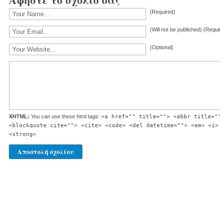
(Required)
(Will not be published) (Requi
(Optional)
XHTML:
You can use these html tags:
<a href="" title=""> <abbr title="
<blockquote cite=""> <cite> <code> <del datetime=""> <em> <i>
<strong>