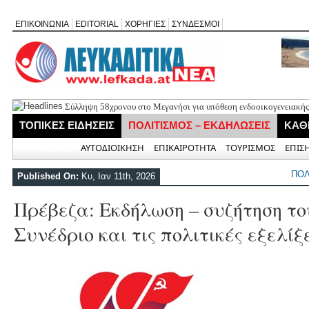
ΕΠΙΚΟΙΝΩΝΙΑ
EDITORIAL
ΧΟΡΗΓΙΕΣ
ΣΥΝΔΕΣΜΟΙ
Σύλληψη 58χρονου στο Μεγανήσι για υπόθεση ενδοοικογενειακής
Δύο συλλήψεις για κατοχή κάνναβης στη Λευκάδα στο πλαίσιο ασ
ΤΟΠΙΚΕΣ ΕΙΔΗΣΕΙΣ
ΠΟΛΙΤΙΣΜΟΣ – ΕΚΔΗΛΩΣΕΙΣ
ΚΑΘ
Mέχρι τον Άγιο Νικόλαο Βόνιτσας έφτανε σήμερα το μεσημέρι η 
Αφιέρωμα στον Ηλία Λογοθέτη απόψε στο Κηποθέατρο «Άγγελος 
Αρχική
ΑΥΤΟΔΙΟΙΚΗΣΗ
ΕΠΙΚΑΙΡΟΤΗΤΑ
ΤΟΥΡΙΣΜΟΣ
ΕΠΙΣ
Η ΕΠ Ηπείρου – Κέρκυρας – Λευκάδας του ΚΚΕ πραγματοποίησε ι
Γράμμο
ΠΟΛ
Published On:
Κυ, Ιαν 11th, 2026
Πρέβεζα: Εκδήλωση – συζήτηση το
Συνέδριο και τις πολιτικές εξελίξ