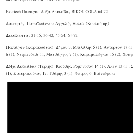
Evertech Παπάγου-Δόξα Λευκάδας ΒΙΚΟΣ COLA 64-72
Διαιτητές: Παπαϊωάννου-Αγγελής-Ξυλάς (Κουλούρης)
Δεκάλεπτα:
21-15, 36-42, 45-54, 64-72
Παπάγου
(Καρακώστας): Δήμου 3, Μπιλάλης 5 (1), Άντερτον 17 (1
6 (1), Ντιμανότσι 11, Ματσάγγος 7 (1), Καραμαλέγκος 15 (2), Χουγ
Δόξα Λευκάδας
(Τερζής): Κιούσης, Ρόμπινσον 14 (1), Άλεν 13 (1), 
(1), Σταυρακούκας 17, Τσάμης 3 (1), Φύτρος 6, Βισνιέφσκι