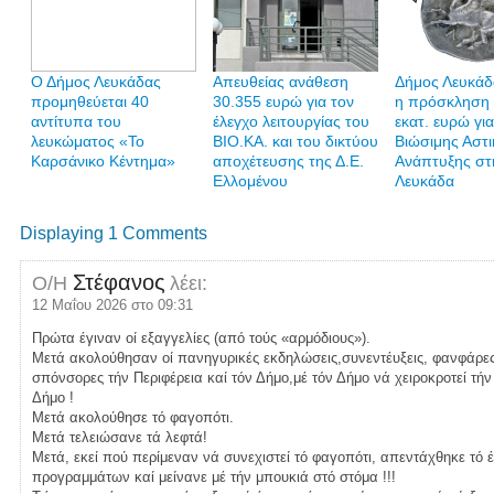
Ο Δήμος Λευκάδας
Απευθείας ανάθεση
Δήμος Λευκάδα
προμηθεύεται 40
30.355 ευρώ για τον
η πρόσκληση 
αντίτυπα του
έλεγχο λειτουργίας του
εκατ. ευρώ γι
λευκώματος «Το
ΒΙΟ.ΚΑ. και του δικτύου
Βιώσιμης Αστι
Καρσάνικο Κέντημα»
αποχέτευσης της Δ.Ε.
Ανάπτυξης στ
Ελλομένου
Λευκάδα
Displaying 1 Comments
Στέφανος
Ο/Η
λέει:
12 Μαΐου 2026 στο 09:31
Πρώτα έγιναν οί εξαγγελίες (από τούς «αρμόδιους»).
Μετά ακολούθησαν οί πανηγυρικές εκδηλώσεις,συνεντέυξεις, φανφάρες
σπόνσορες τήν Περιφέρεια καί τόν Δήμο,μέ τόν Δήμο νά χειροκροτεί τήν 
Δήμο !
Μετά ακολούθησε τό φαγοπότι.
Μετά τελειώσανε τά λεφτά!
Μετά, εκεί πού περίμεναν νά συνεχιστεί τό φαγοπότι, απεντάχθηκε τό
προγραμμάτων καί μείνανε μέ τήν μπουκιά στό στόμα !!!