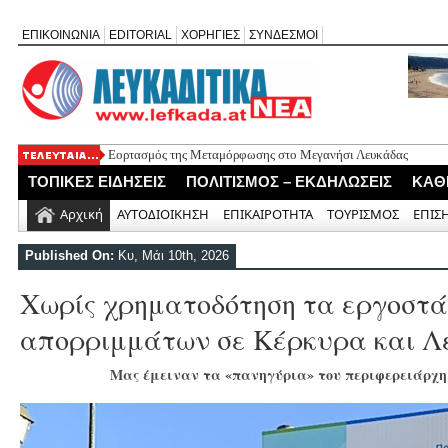
ΕΠΙΚΟΙΝΩΝΙΑ
EDITORIAL
ΧΟΡΗΓΙΕΣ
ΣΥΝΔΕΣΜΟΙ
Εορτασμός της Μεταμόρφωσης στο Μεγανήσι Λευκάδας
Ο Δήμος Λευκάδας προμηθεύεται 40 αντίτυπα του λευκώματος
ΤΟΠΙΚΕΣ ΕΙΔΗΣΕΙΣ
ΠΟΛΙΤΙΣΜΟΣ – ΕΚΔΗΛΩΣΕΙΣ
ΚΑΘ
Τρεις θεματικές ομιλίες στον Ιερό Ναό Μεταμορφώσεως του Σω
Οι μέρες και ώρες λειτουργίας του Περιφερειακού Ιατρείου Νικ
Αρχική
ΑΥΤΟΔΙΟΙΚΗΣΗ
ΕΠΙΚΑΙΡΟΤΗΤΑ
ΤΟΥΡΙΣΜΟΣ
ΕΠΙΣ
Έφυγε από τη ζωή ο συνταξιούχος δημοσιογράφος Επαμεινώνδ
Published On:
Κυ, Μάι 10th, 2026
Χωρίς χρηματοδότηση τα εργοστά
απορριμμάτων σε Κέρκυρα και Λ
Μας έμειναν τα «πανηγύρια» του περιφερειάρχη 