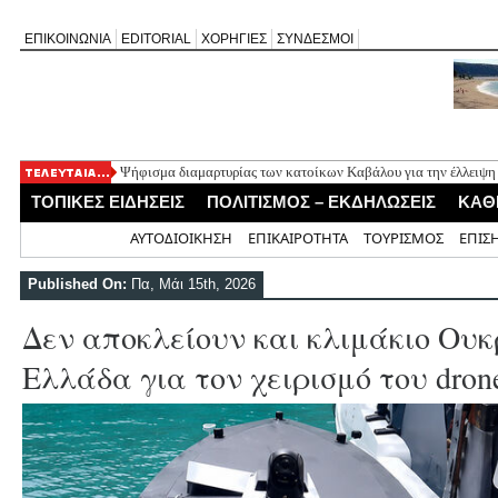
ΕΠΙΚΟΙΝΩΝΙΑ
EDITORIAL
ΧΟΡΗΓΙΕΣ
ΣΥΝΔΕΣΜΟΙ
Ψήφισμα διαμαρτυρίας των κατοίκων Καβάλου για την έλλειψη
«Έφυγε» σε ηλικία 74 ετών ο ηθοποιός Νίκος Καλογερόπουλος
ΤΟΠΙΚΕΣ ΕΙΔΗΣΕΙΣ
ΠΟΛΙΤΙΣΜΟΣ – ΕΚΔΗΛΩΣΕΙΣ
ΚΑΘ
Η Λευκάδα τίμησε τον δικό της Ηλία Λογοθέτη σε μια βραδιά γ
Θεία Λειτουργία για τους απόδημους Αλεξανδρίτες στον Άγιο 
Αρχική
ΑΥΤΟΔΙΟΙΚΗΣΗ
ΕΠΙΚΑΙΡΟΤΗΤΑ
ΤΟΥΡΙΣΜΟΣ
ΕΠΙΣ
Σύλληψη 58χρονου στο Μεγανήσι για υπόθεση ενδοοικογενειακ
Published On:
Πα, Μάι 15th, 2026
Δεν αποκλείουν και κλιμάκιο Ου
Ελλάδα για τον χειρισμό του dron