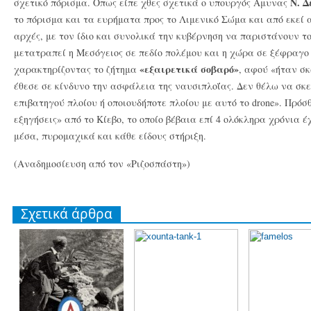
Ν. Δ
σχετικό πόρισμα. Οπως είπε χθες σχετικά ο υπουργός Αμυνας
το πόρισμα και τα ευρήματα προς το Λιμενικό Σώμα και από εκεί 
αρχές, με τον ίδιο και συνολικά την κυβέρνηση να παριστάνουν το
μετατραπεί η Μεσόγειος σε πεδίο πολέμου και η χώρα σε ξέφραγο
«εξαιρετικά σοβαρό»
χαρακτηρίζοντας το ζήτημα
, αφού «ήταν σ
έθεσε σε κίνδυνο την ασφάλεια της ναυσιπλοΐας. Δεν θέλω να σκ
επιβατηγού πλοίου ή οποιουδήποτε πλοίου με αυτό το drone». Πρόσ
εξηγήσεις» από το Κίεβο, το οποίο βέβαια επί 4 ολόκληρα χρόνια έ
μέσα, πυρομαχικά και κάθε είδους στήριξη.
(Αναδημοσίευση από τον «Ριζοσπάστη»)
Σχετικά άρθρα