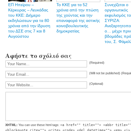
ΕΠ Ηπείρου –
Το ΚΚΕ για τα 52
Συνεχίζεται ο
Κέρκυρας – Λευκάδας
χρόνια από την πτώση
οργανωτικός
του ΚΚΕ: Διήμερο
της χούντας και την
εκφυλισμός τ
εκδηλώσεων για τα 80
επαναφορά της αστικής
ΣΥΡΙΖΑ:
χρόνια από την ίδρυση
κοινοβουλευτικής
Ανεξαρτητοπο
του ΔΣΕ στις 7 και 8
δημοκρατίας
ο… μέχρι πρι
Αυγούστου
βδομάδες πρ
του, Σ. Φάμελ
Αφήστε το σχόλιό σας
(Required)
(Will not be published) (Requi
(Optional)
XHTML:
You can use these html tags:
<a href="" title=""> <abbr title="
<blockquote cite=""> <cite> <code> <del datetime=""> <em> <i>