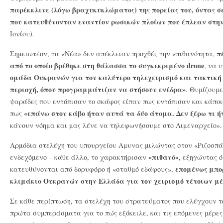
παρέκκλινε (λόγω βραχυκυκλώματος) της πορείας του, όντας σ
που κατευθύνονταν εναντίον ρωσικών πλοίων που έπλεαν στην
Ιονίου).
π
Σημειωτέον, τα «Νέα» δεν απέκλειαν προχθές την «πιθανότητα,
από το οποίο βρέθηκε στη θάλασσα το συγκεκριμένο drone
, να 
ομάδα Ουκρανών για τον καλύτερο τηλεχειρισμό και τακτική
περιοχή, όπου προγραμμάτιζαν να στήσουν ενέδρα»
. Θυμίζουμε
ψαράδες που εντόπισαν το σκάφος είπαν πως εντόπισαν και κάπο
«επάνω στον κάβο ήταν αυτά τα δύο άτομα. Δεν ξέρω τι ήτ
πως
κάνουν νόημα και μας λένε να τηλεφωνήσουμε στο Λιμεναρχείο».
Αρμόδια στελέχη του υπουργείου Αμυνας μιλώντας στον «Ριζοσπά
«πιθανό»
ενδεχόμενο – κάθε άλλο, το χαρακτήρισαν
, εξηγώντας ό
επομένως μπο
κατευθύνονται από δορυφόρο ή «σταθμό εδάφους»,
κλιμάκιο Ουκρανών στην Ελλάδα για τον χειρισμό τέτοιων μέ
Σε κάθε περίπτωση, τα στελέχη του στρατεύματος που ελέγχουν τ
πρώτα συμπεράσματα για το πώς εξόκειλε, και τις επόμενες μέρε