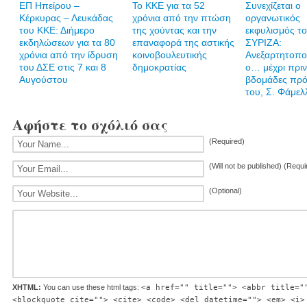
ΕΠ Ηπείρου –
Το ΚΚΕ για τα 52
Συνεχίζεται ο
Κέρκυρας – Λευκάδας
χρόνια από την πτώση
οργανωτικός
του ΚΚΕ: Διήμερο
της χούντας και την
εκφυλισμός τ
εκδηλώσεων για τα 80
επαναφορά της αστικής
ΣΥΡΙΖΑ:
χρόνια από την ίδρυση
κοινοβουλευτικής
Ανεξαρτητοπο
του ΔΣΕ στις 7 και 8
δημοκρατίας
ο… μέχρι πρι
Αυγούστου
βδομάδες πρ
του, Σ. Φάμελ
Αφήστε το σχόλιό σας
(Required)
(Will not be published) (Requi
(Optional)
XHTML:
You can use these html tags:
<a href="" title=""> <abbr title="
<blockquote cite=""> <cite> <code> <del datetime=""> <em> <i>