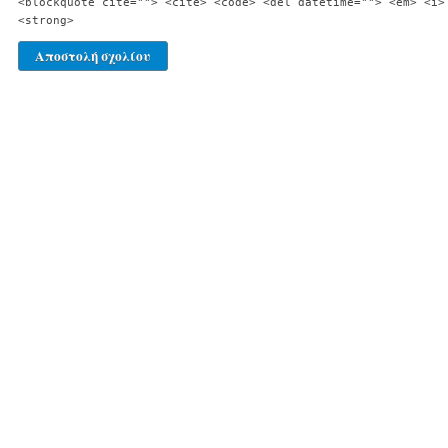
<blockquote cite=""> <cite> <code> <del datetime=""> <em> <i>
<strong>