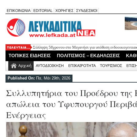
ΕΠΙΚΟΙΝΩΝΙΑ
EDITORIAL
ΧΟΡΗΓΙΕΣ
ΣΥΝΔΕΣΜΟΙ
Σύλληψη 58χρονου στο Μεγανήσι για υπόθεση ενδοοικογενειακ
Δύο συλλήψεις για κατοχή κάνναβης στη Λευκάδα στο πλαίσιο
ΤΟΠΙΚΕΣ ΕΙΔΗΣΕΙΣ
ΠΟΛΙΤΙΣΜΟΣ – ΕΚΔΗΛΩΣΕΙΣ
ΚΑΘ
Mέχρι τον Άγιο Νικόλαο Βόνιτσας έφτανε σήμερα το μεσημέρι 
Αφιέρωμα στον Ηλία Λογοθέτη απόψε στο Κηποθέατρο «Άγγελο
Αρχική
ΑΥΤΟΔΙΟΙΚΗΣΗ
ΕΠΙΚΑΙΡΟΤΗΤΑ
ΤΟΥΡΙΣΜΟΣ
ΕΠΙΣ
Η ΕΠ Ηπείρου – Κέρκυρας – Λευκάδας του ΚΚΕ πραγματοποίησε
Γράμμο
Published On:
Πα, Μάι 29th, 2026
Συλλυπητήρια του Προέδρου της 
απώλεια του Υφυπουργού Περιβά
Ενέργειας