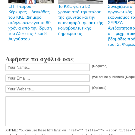
ΕΠ Ηπείρου –
Το ΚΚΕ για τα 52
Συνεχίζεται ο
Κέρκυρας – Λευκάδας
χρόνια από την πτώση
οργανωτικός
του ΚΚΕ: Διήμερο
της χούντας και την
εκφυλισμός τ
εκδηλώσεων για τα 80
επαναφορά της αστικής
ΣΥΡΙΖΑ:
χρόνια από την ίδρυση
κοινοβουλευτικής
Ανεξαρτητοπο
του ΔΣΕ στις 7 και 8
δημοκρατίας
ο… μέχρι πρι
Αυγούστου
βδομάδες πρ
του, Σ. Φάμελ
Αφήστε το σχόλιό σας
(Required)
(Will not be published) (Requi
(Optional)
XHTML:
You can use these html tags:
<a href="" title=""> <abbr title="