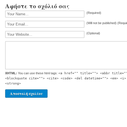
Αφήστε το σχόλιό σας
(Required)
(Will not be published) (Requi
(Optional)
XHTML:
You can use these html tags:
<a href="" title=""> <abbr title="
<blockquote cite=""> <cite> <code> <del datetime=""> <em> <i>
<strong>