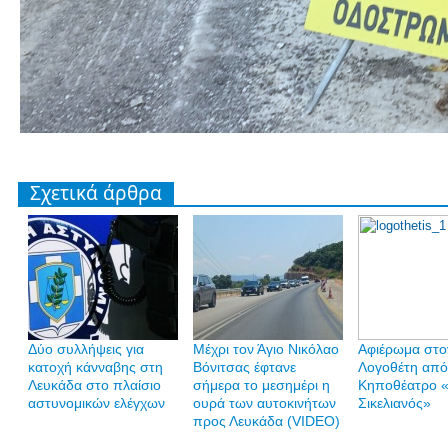
Σχετικά άρθρα
Δύο συλλήψεις για
Mέχρι τον Άγιο Νικόλαο
Αφιέρωμα στο
κατοχή κάνναβης στη
Βόνιτσας έφτανε
Λογοθέτη από
Λευκάδα στο πλαίσιο
σήμερα το μεσημέρι η
Κηποθέατρο «
αστυνομικών ελέγχων
ουρά των αυτοκινήτων
Σικελιανός»
προς Λευκάδα (VIDEO)