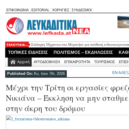
ΕΠΙΚΟΙΝΩΝΙΑ
EDITORIAL
ΧΟΡΗΓΙΕΣ
ΣΥΝΔΕΣΜΟΙ
Σύλληψη 58χρονου στο Μεγανήσι για υπόθεση ενδοοικογενειακ
Δύο συλλήψεις για κατοχή κάνναβης στη Λευκάδα στο πλαίσιο
ΤΟΠΙΚΕΣ ΕΙΔΗΣΕΙΣ
ΠΟΛΙΤΙΣΜΟΣ – ΕΚΔΗΛΩΣΕΙΣ
ΚΑΘ
Mέχρι τον Άγιο Νικόλαο Βόνιτσας έφτανε σήμερα το μεσημέρι 
Αφιέρωμα στον Ηλία Λογοθέτη απόψε στο Κηποθέατρο «Άγγελο
Αρχική
ΑΥΤΟΔΙΟΙΚΗΣΗ
ΕΠΙΚΑΙΡΟΤΗΤΑ
ΤΟΥΡΙΣΜΟΣ
ΕΠΙΣ
Η ΕΠ Ηπείρου – Κέρκυρας – Λευκάδας του ΚΚΕ πραγματοποίησε
Γράμμο
ΕΝ ΑΛΕ
Published On:
Κυ, Ιουν 7th, 2026
Μέχρι την Τρίτη οι εργασίες φρε
Νικιάνα – Έκκληση να μην σταθμ
στην άκρη του δρόμου