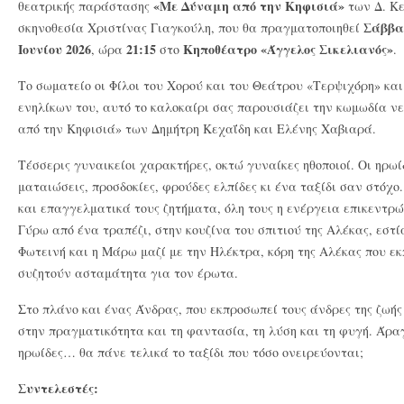
«Με Δύναμη από την Κηφισιά»
θεατρικής παράστασης
των Δ. Κε
Σάββατ
σκηνοθεσία Χριστίνας Γιαγκούλη, που θα πραγματοποιηθεί
Ιουνίου 2026
21:15
Κηποθέατρο «Άγγελος Σικελιανός»
, ώρα
στο
.
Το σωματείο οι Φίλοι του Χορού και του Θεάτρου «Τερψιχόρη» και
ενηλίκων του, αυτό το καλοκαίρι σας παρουσιάζει την κωμωδία ν
από την Κηφισιά» των Δημήτρη Κεχαΐδη και Ελένης Χαβιαρά.
Τέσσερις γυναικείοι χαρακτήρες, οκτώ γυναίκες ηθοποιοί. Οι ηρωί
ματαιώσεις, προσδοκίες, φρούδες ελπίδες κι ένα ταξίδι σαν στόχο
και επαγγελματικά τους ζητήματα, όλη τους η ενέργεια επικεντρώ
Γύρω από ένα τραπέζι, στην κουζίνα του σπιτιού της Αλέκας, εστία
Φωτεινή και η Μάρω μαζί με την Ηλέκτρα, κόρη της Αλέκας που εκ
συζητούν ασταμάτητα για τον έρωτα.
Στο πλάνο και ένας Άνδρας, που εκπροσωπεί τους άνδρες της ζωής
στην πραγματικότητα και τη φαντασία, τη λύση και τη φυγή. Άρ
ηρωίδες… θα πάνε τελικά το ταξίδι που τόσο ονειρεύονται;
Συντελεστές: