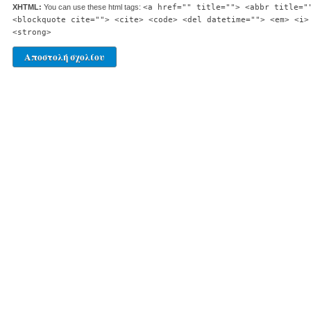
XHTML:
You can use these html tags:
<a href="" title=""> <abbr title="
<blockquote cite=""> <cite> <code> <del datetime=""> <em> <i>
<strong>