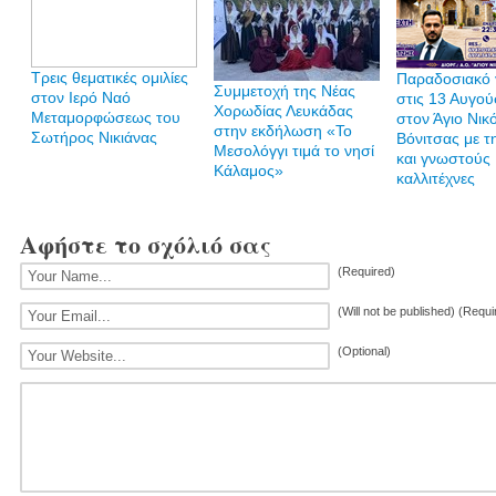
Τρεις θεματικές ομιλίες
Παραδοσιακό 
Συμμετοχή της Νέας
στον Ιερό Ναό
στις 13 Αυγο
Χορωδίας Λευκάδας
Μεταμορφώσεως του
στον Άγιο Νικ
στην εκδήλωση «Το
Σωτήρος Νικιάνας
Βόνιτσας με τ
Μεσολόγγι τιμά το νησί
και γνωστούς
Κάλαμος»
καλλιτέχνες
Αφήστε το σχόλιό σας
(Required)
(Will not be published) (Requi
(Optional)