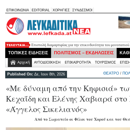
ΕΠΙΚΟΙΝΩΝΙΑ
EDITORIAL
ΧΟΡΗΓΙΕΣ
ΣΥΝΔΕΣΜΟΙ
Επιστολή διαμαρτυρίας για την επικινδυνότητα του μονοπατιού
Συλλυπητήρια του «Ορφέα» για τον θάνατο του Νεοκλή Αραβαν
ΤΟΠΙΚΕΣ ΕΙΔΗΣΕΙΣ
ΠΟΛΙΤΙΣΜΟΣ – ΕΚΔΗΛΩΣΕΙΣ
ΚΑΘ
Η λαϊκή αγορά της Λευκάδας μεταφέρεται την Παρασκευή 14 Α
Εορτασμός της Μεταμόρφωσης στο Μεγανήσι Λευκάδας
Αρχική
ΑΥΤΟΔΙΟΙΚΗΣΗ
ΕΠΙΚΑΙΡΟΤΗΤΑ
ΤΟΥΡΙΣΜΟΣ
ΕΠΙΣ
Ο Δήμος Λευκάδας προμηθεύεται 40 αντίτυπα του λευκώματος
ΘΕΑΤΡΟ
/
ΠΟΛ
Published On:
Δε, Ιουν 8th, 2026
«Με δύναμη από την Κηφισιά» τω
Κεχαΐδη και Ελένης Χαβιαρά στο
«Άγγελος Σικελιανός»
Από το Σωματείο οι Φίλοι του Χορού και του 