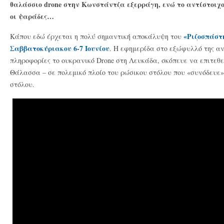
θαλάσσιο drone στην Κωνστάντζα εξερράγη, ενώ το αντίστοιχ
οι ψαράδες…
«Ριζοσπάστη
Κάπου εδώ έρχεται η πολύ σημαντική αποκάλυψη του
Σαββατοκύριακου 6-7 Ιουνίου
. Η εφημερίδα στο εξώφυλλό της α
πληροφορίες το ουκρανικό Drone στη Λευκάδα, σκόπευε να επιτεθ
Θάλασσα – σε πολεμικό πλοίο του ρώσικου στόλου που «συνόδευε»
στόλου.