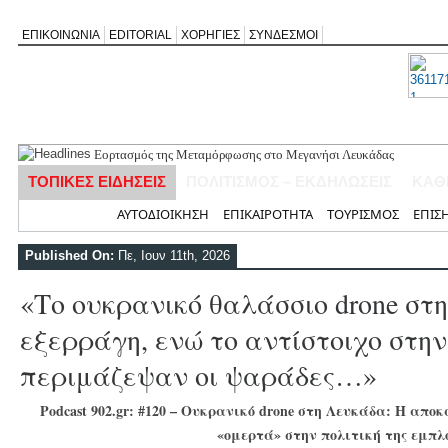
ΕΠΙΚΟΙΝΩΝΙΑ
EDITORIAL
ΧΟΡΗΓΙΕΣ
ΣΥΝΔΕΣΜΟΙ
Εορτασμός της Μεταμόρφωσης στο Μεγανήσι Λευκάδας
Ο Δήμος Λευκάδας προμηθεύεται 40 αντίτυπα του λευκώματος «Τ
ΤΟΠΙΚΕΣ ΕΙΔΗΣΕΙΣ
ΠΟΛΙΤΙΣΜΟΣ – ΕΚΔΗΛΩΣΕΙΣ
ΚΑΘ
Τρεις θεματικές ομιλίες στον Ιερό Ναό Μεταμορφώσεως του Σωτή
Οι μέρες και ώρες λειτουργίας του Περιφερειακού Ιατρείου Νικιάν
Αρχική
ΑΥΤΟΔΙΟΙΚΗΣΗ
ΕΠΙΚΑΙΡΟΤΗΤΑ
ΤΟΥΡΙΣΜΟΣ
ΕΠΙΣ
Έφυγε από τη ζωή ο συνταξιούχος δημοσιογράφος Επαμεινώνδας 
Published On:
Πε, Ιουν 11th, 2026
«Το ουκρανικό θαλάσσιο drone σ
εξερράγη, ενώ το αντίστοιχο στη
περιμάζεψαν οι ψαράδες…»
Podcast 902.gr: #120 – Ουκρανικό drone στη Λευκάδα: Η απο
«ομερτά» στην πολιτική της εμπλ