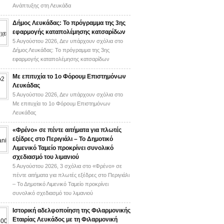
Ανάπτυξης στη Λευκάδα
Δήμος Λευκάδας: Το πρόγραμμα της 3ης
εφαρμογής καταπολέμησης κατσαρίδων
5 Αυγούστου 2026,
Δεν υπάρχουν σχόλια
στο
Δήμος Λευκάδας: Το πρόγραμμα της 3ης
εφαρμογής καταπολέμησης κατσαρίδων
Με επιτυχία το 1ο Φόρουμ Επιστημόνων
Λευκάδας
5 Αυγούστου 2026,
Δεν υπάρχουν σχόλια
στο
Με επιτυχία το 1ο Φόρουμ Επιστημόνων
Λευκάδας
«Φρένο» σε πέντε αιτήματα για πλωτές
εξέδρες στο Περιγιάλι – Το Δημοτικό
Λιμενικό Ταμείο προκρίνει συνολικό
σχεδιασμό του λιμανιού
5 Αυγούστου 2026,
3 σχόλια
στο «Φρένο» σε
πέντε αιτήματα για πλωτές εξέδρες στο Περιγιάλι
– Το Δημοτικό Λιμενικό Ταμείο προκρίνει
συνολικό σχεδιασμό του λιμανιού
Ιστορική αδελφοποίηση της Φιλαρμονικής
Εταιρίας Λευκάδος με τη Φιλαρμονική