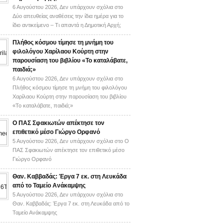
6 Αυγούστου 2026,
Δεν υπάρχουν σχόλια
στο
Δύο απευθείας αναθέσεις την ίδια ημέρα για το
ίδιο αντικείμενο – Τι απαντά η Δημοτική Αρχή;
Πλήθος κόσμου τίμησε τη μνήμη του
φιλολόγου Χαρίλαου Κούρτη στην
παρουσίαση του βιβλίου «Το καταλάβατε,
παιδιά;»
6 Αυγούστου 2026,
Δεν υπάρχουν σχόλια
στο
Πλήθος κόσμου τίμησε τη μνήμη του φιλολόγου
Χαρίλαου Κούρτη στην παρουσίαση του βιβλίου
«Το καταλάβατε, παιδιά;»
Ο ΠΑΣ Σφακιωτών απέκτησε τον
επιθετικό μέσο Γιώργο Ορφανό
5 Αυγούστου 2026,
Δεν υπάρχουν σχόλια
στο Ο
ΠΑΣ Σφακιωτών απέκτησε τον επιθετικό μέσο
Γιώργο Ορφανό
Θαν. Καββαδάς: Έργα 7 εκ. στη Λευκάδα
από το Ταμείο Ανάκαμψης
5 Αυγούστου 2026,
Δεν υπάρχουν σχόλια
στο
Θαν. Καββαδάς: Έργα 7 εκ. στη Λευκάδα από το
Ταμείο Ανάκαμψης