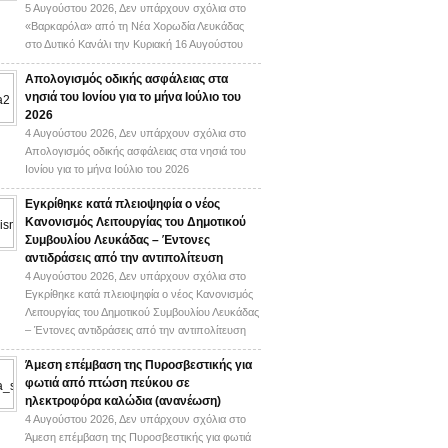
5 Αυγούστου 2026,
Δεν υπάρχουν σχόλια
στο
«Βαρκαρόλα» από τη Νέα Χορωδία Λευκάδας
στο Δυτικό Κανάλι την Κυριακή 16 Αυγούστου
Απολογισμός οδικής ασφάλειας στα
νησιά του Ιονίου για το μήνα Ιούλιο του
2026
4 Αυγούστου 2026,
Δεν υπάρχουν σχόλια
στο
Απολογισμός οδικής ασφάλειας στα νησιά του
Ιονίου για το μήνα Ιούλιο του 2026
Εγκρίθηκε κατά πλειοψηφία ο νέος
Κανονισμός Λειτουργίας του Δημοτικού
Συμβουλίου Λευκάδας – Έντονες
αντιδράσεις από την αντιπολίτευση
4 Αυγούστου 2026,
Δεν υπάρχουν σχόλια
στο
Εγκρίθηκε κατά πλειοψηφία ο νέος Κανονισμός
Λειτουργίας του Δημοτικού Συμβουλίου Λευκάδας
– Έντονες αντιδράσεις από την αντιπολίτευση
Άμεση επέμβαση της Πυροσβεστικής για
φωτιά από πτώση πεύκου σε
ηλεκτροφόρα καλώδια (ανανέωση)
4 Αυγούστου 2026,
Δεν υπάρχουν σχόλια
στο
Άμεση επέμβαση της Πυροσβεστικής για φωτιά