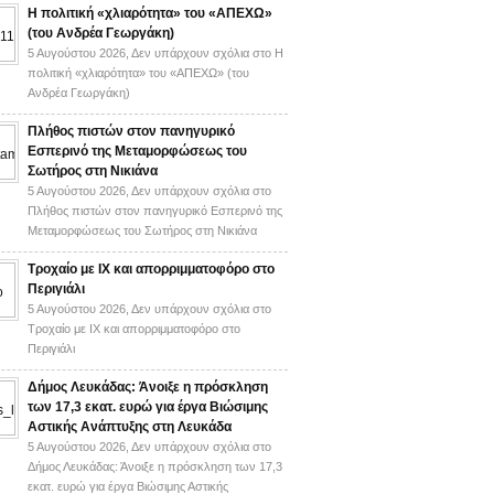
H πολιτική «χλιαρότητα» του «AΠΕΧΩ»
(του Ανδρέα Γεωργάκη)
5 Αυγούστου 2026,
Δεν υπάρχουν σχόλια
στο H
πολιτική «χλιαρότητα» του «AΠΕΧΩ» (του
Ανδρέα Γεωργάκη)
Πλήθος πιστών στον πανηγυρικό
Εσπερινό της Μεταμορφώσεως του
Σωτήρος στη Νικιάνα
5 Αυγούστου 2026,
Δεν υπάρχουν σχόλια
στο
Πλήθος πιστών στον πανηγυρικό Εσπερινό της
Μεταμορφώσεως του Σωτήρος στη Νικιάνα
Τροχαίο με ΙΧ και απορριμματοφόρο στο
Περιγιάλι
5 Αυγούστου 2026,
Δεν υπάρχουν σχόλια
στο
Τροχαίο με ΙΧ και απορριμματοφόρο στο
Περιγιάλι
Δήμος Λευκάδας: Άνοιξε η πρόσκληση
των 17,3 εκατ. ευρώ για έργα Βιώσιμης
Αστικής Ανάπτυξης στη Λευκάδα
5 Αυγούστου 2026,
Δεν υπάρχουν σχόλια
στο
Δήμος Λευκάδας: Άνοιξε η πρόσκληση των 17,3
εκατ. ευρώ για έργα Βιώσιμης Αστικής