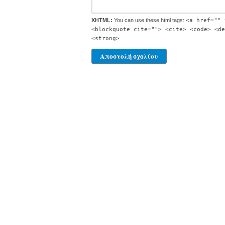
XHTML:
You can use these html tags:
<a href="" 
<blockquote cite=""> <cite> <code> <de
<strong>