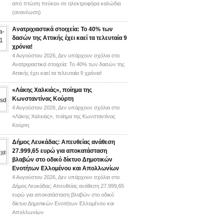
από πτώση πεύκου σε ηλεκτροφόρα καλώδια
(ανανέωση)
Ανατριχιαστικά στοιχεία: Το 40% των
δασών της Αττικής έχει καεί τα τελευταία 9
χρόνια!
4 Αυγούστου 2026,
Δεν υπάρχουν σχόλια
στο
Ανατριχιαστικά στοιχεία: Το 40% των δασών της
Αττικής έχει καεί τα τελευταία 9 χρόνια!
«Λάκης Χαλκιάς», ποίημα της
Κωνσταντίνας Κούρτη
4 Αυγούστου 2026,
Δεν υπάρχουν σχόλια
στο
«Λάκης Χαλκιάς», ποίημα της Κωνσταντίνας
Κούρτη
Δήμος Λευκάδας: Απευθείας ανάθεση
27.999,65 ευρώ για αποκατάσταση
βλαβών στο οδικό δίκτυο Δημοτικών
Ενοτήτων Ελλομένου και Απολλωνίων
4 Αυγούστου 2026,
Δεν υπάρχουν σχόλια
στο
Δήμος Λευκάδας: Απευθείας ανάθεση 27.999,65
ευρώ για αποκατάσταση βλαβών στο οδικό
δίκτυο Δημοτικών Ενοτήτων Ελλομένου και
Απολλωνίων