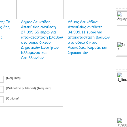
ας: Το
Δήμος Λευκάδας:
Δήμος Λευκάδας:
ς 3ης
Απευθείας ανάθεση
Απευθείας ανάθεση
27.999,65 ευρώ για
34.999,11 ευρώ για
ης
αποκατάσταση βλαβών
αποκατάσταση βλαβών
στο οδικό δίκτυο
στο οδικό δίκτυο
Δημοτικών Ενοτήτων
Λευκάδας, Καρυάς και
Ελλομένου και
Σφακιωτών
Απολλωνίων
(Required)
(Will not be published) (Required)
(Optional)