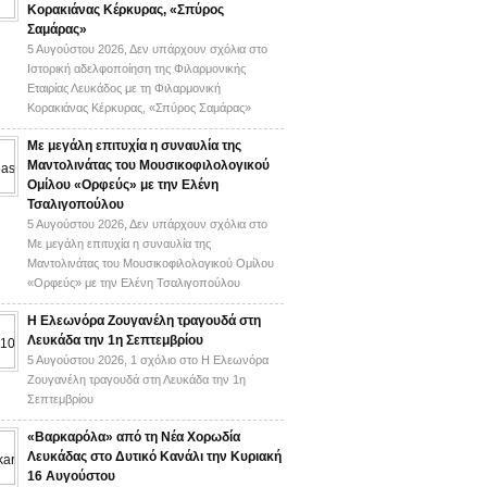
Κορακιάνας Κέρκυρας, «Σπύρος
Σαμάρας»
5 Αυγούστου 2026,
Δεν υπάρχουν σχόλια
στο
Ιστορική αδελφοποίηση της Φιλαρμονικής
Εταιρίας Λευκάδος με τη Φιλαρμονική
Κορακιάνας Κέρκυρας, «Σπύρος Σαμάρας»
Με μεγάλη επιτυχία η συναυλία της
Μαντολινάτας του Μουσικοφιλολογικού
Ομίλου «Ορφεύς» με την Ελένη
Τσαλιγοπούλου
5 Αυγούστου 2026,
Δεν υπάρχουν σχόλια
στο
Με μεγάλη επιτυχία η συναυλία της
Μαντολινάτας του Μουσικοφιλολογικού Ομίλου
«Ορφεύς» με την Ελένη Τσαλιγοπούλου
Η Ελεωνόρα Ζουγανέλη τραγουδά στη
Λευκάδα την 1η Σεπτεμβρίου
5 Αυγούστου 2026,
1 σχόλιο
στο Η Ελεωνόρα
Ζουγανέλη τραγουδά στη Λευκάδα την 1η
Σεπτεμβρίου
«Βαρκαρόλα» από τη Νέα Χορωδία
Λευκάδας στο Δυτικό Κανάλι την Κυριακή
16 Αυγούστου