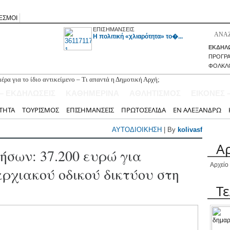
ΕΣΜΟΙ
ΕΠΙΣΗΜΑΝΣΕΙΣ
H πολιτική «χλιαρότητα» το�...
ΕΚΔΗΛΩ
ΠΡΟΓΡ
ΦΟΛΚΛ
μέρα για το ίδιο αντικείμενο – Τι απαντά η Δημοτική Αρχή;
υ φιλολόγου Χαρίλαου Κούρτη στην παρουσίαση του βιβλίου «Το
 – ΕΚΔΗΛΩΣΕΙΣ
ΚΑΘΗΜΕΡΙΝΑ
ΑΘΛΗΤΙΣΜΟΣ
ΕΙΚΟΝΕΣ 
ιθετικό μέσο Γιώργο Ορφανό
ΤΗΤΑ
ΤΟΥΡΙΣΜΟΣ
ΕΠΙΣΗΜΑΝΣΕΙΣ
ΠΡΩΤΟΣΕΛΙΔΑ
ΕΝ ΑΛΕΞΑΝΔΡΩ
υκάδα από το Ταμείο Ανάκαμψης
ΕΧΩ» (του Ανδρέα Γεωργάκη)
ΑΥΤΟΔΙΟΙΚΗΣΗ
| By
kolivasf
Α
ήσων: 37.200 ευρώ για
Αρχείο
ρχιακού οδικού δικτύου στη
Τ