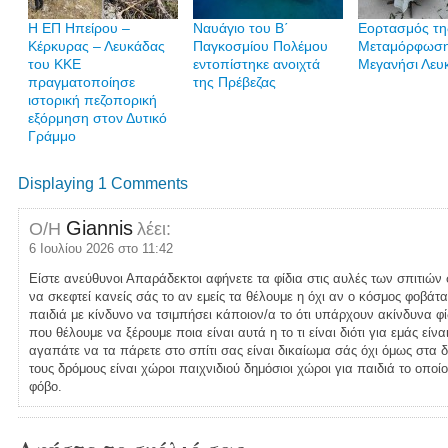
Η ΕΠ Ηπείρου –
Ναυάγιο του Β΄
Εορτασμός τη
Κέρκυρας – Λευκάδας
Παγκοσμίου Πολέμου
Μεταμόρφωση
του ΚΚΕ
εντοπίστηκε ανοιχτά
Μεγανήσι Λευ
πραγματοποίησε
της Πρέβεζας
ιστορική πεζοπορική
εξόρμηση στον Δυτικό
Γράμμο
Displaying 1 Comments
Giannis
Ο/Η
λέει:
6 Ιουλίου 2026 στο 11:42
Είστε ανεύθυνοι Απαράδεκτοι αφήνετε τα φίδια στις αυλές των σπιτιών
να σκεφτεί κανείς σάς το αν εμείς τα θέλουμε η όχι αν ο κόσμος φοβάτ
παιδιά με κίνδυνο να τσιμπήσει κάποιον/α το ότι υπάρχουν ακίνδυνα φίδ
που θέλουμε να ξέρουμε ποια είναι αυτά η το τι είναι διότι για εμάς είν
αγαπάτε να τα πάρετε στο σπίτι σας είναι δικαίωμα σάς όχι όμως στα δ
τους δρόμους είναι χώροι παιχνιδιού δημόσιοι χώροι για παιδιά το οπο
φόβο.