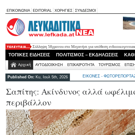
ΕΠΙΚΟΙΝΩΝΙΑ
EDITORIAL
ΧΟΡΗΓΙΕΣ
ΣΥΝΔΕΣΜΟΙ
Σύλληψη 58χρονου στο Μεγανήσι για υπόθεση ενδοοικογενειακ
Δύο συλλήψεις για κατοχή κάνναβης στη Λευκάδα στο πλαίσιο
ΤΟΠΙΚΕΣ ΕΙΔΗΣΕΙΣ
ΠΟΛΙΤΙΣΜΟΣ – ΕΚΔΗΛΩΣΕΙΣ
ΚΑΘ
Mέχρι τον Άγιο Νικόλαο Βόνιτσας έφτανε σήμερα το μεσημέρι 
Αφιέρωμα στον Ηλία Λογοθέτη απόψε στο Κηποθέατρο «Άγγελο
Αρχική
ΑΥΤΟΔΙΟΙΚΗΣΗ
ΕΠΙΚΑΙΡΟΤΗΤΑ
ΤΟΥΡΙΣΜΟΣ
ΕΠΙΣ
Η ΕΠ Ηπείρου – Κέρκυρας – Λευκάδας του ΚΚΕ πραγματοποίησε
Γράμμο
ΕΙΚΟΝΕΣ - ΦΩΤΟΡΕΠΟΡΤΑ
Published On:
Κυ, Ιουλ 5th, 2026
Σαπίτης: Ακίνδυνος αλλά ωφέλιμο
περιβάλλον