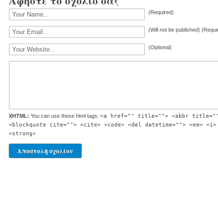
Αφήστε το σχόλιό σας
(Required)
(Will not be published) (Requi
(Optional)
XHTML:
You can use these html tags:
<a href="" title=""> <abbr title="
<blockquote cite=""> <cite> <code> <del datetime=""> <em> <i>
<strong>