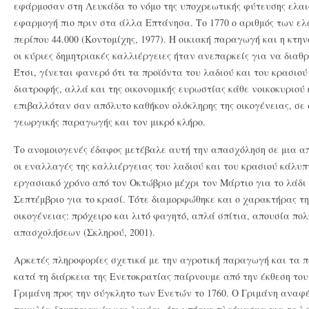
εφάρμοσαν στη Λευκάδα το νόμο της υποχρεωτικής φύτευσης ελαι
εφαρμογή πιο πριν στα άλλα Επτάνησα. Το 1770 ο αριθμός των ελ
περίπου 44.000 (Κοντομίχης, 1977). Η οικιακή παραγωγή και η κτη
οι κύριες δημητριακές καλλιέργειες ήταν ανεπαρκείς για να διαθρ
Έτσι, γίνεται φανερό ότι τα προϊόντα του λαδιού και του κρασιού
διατροφής, αλλά και της οικονομικής ευρωστίας κάθε νοικοκυριού
επιβαλλόταν σαν απόλυτο καθήκον ολόκληρης της οικογένειας, σε 
γεωργικής παραγωγής και τον μικρό κλήρο.
Το ανομοιογενές έδαφος μετέβαλε αυτή την απασχόληση σε μια α
οι εναλλαγές της καλλιέργειας του λαδιού και του κρασιού κάλυπ
εργασιακό χρόνο από τον Οκτώβριο μέχρι τον Μάρτιο για το λάδι 
Σεπτέμβριο για το κρασί. Τότε διαμορφώθηκε και ο χαρακτήρας τη
οικογένειας: πρόχειρο και λιτό φαγητό, απλά σπίτια, απουσία π
απασχολήσεων (Σκληρού, 2001).
Αρκετές πληροφορίες σχετικά με την αγροτική παραγωγή και τα 
κατά τη διάρκεια της Ενετοκρατίας παίρνουμε από την έκθεση τ
Γριμάνη προς την σύγκλητο των Ενετών το 1760. Ο Γριμάνη αναφ