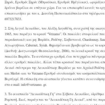
Ξηρός, Ερυθρός Ξηρός (Μπρούσκο), Ερυθρός Ημίγλυκος), ωριμάζου
δρύινα βαρέλια σε υπόγειο χώρο. Για να επισκεφθεί κανείς το ερ
επικοινωνήσει με τον κ. Διονύση Παπανικολόπουλο στα τηλέφωνα (
6973217833.
2. Στη Λυγιά Λευκάδας, του Αλέξη Λογοθέτη, συνεχιστή της οικογ
1965, που παράγει το κρασί “Vetzamo”. Οι ποικιλίες σταφυλιού πο
παραδοσιακές και μη: Βαρδέα, Ροδίτης, Σαβατιανό, Chardonnay, Sauv
Αγιωργήτικο, Cabernet, Syrah. Φημισμένο και βραβευμένο ως το κο
(Διεθνής Διαγωνισμός Θεσσαλονίκης, 2006), το λευκό κρασί της σε
ποικιλία Bαρδέα. Το αντίστοιχο ερυθρό, ένα πετυχημένο πάντρεμ
άλλες ερυθρές ποικιλίες. Άλλοι τύποι κρασιού που παράγονται από
Λευκό -πάντρεμα της Λευκαδίτικης Βαρδέας με τον Αχαϊκό Ροδίτη-
και Merlot- και το Verzamo Ερυθρό -συνδυασμός του κοσμοπολίτικου
Βερτζαμί. Η επίσκεψη στο οινοποιείο γίνεται κατόπιν συνεννόηση
στο e-mail: info@vertzamo. gr.
3. Το οινοποιείο “Λευκαδίτικη Γη” στα Σύβοτα Λευκάδας, ιδρύθηκε
Ρομποτή. Εκεί, παράγεται το “Λευκαδίτικη Γη Λευκό”, από τις παρ