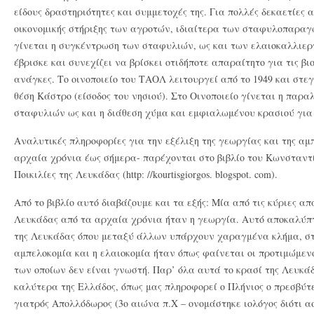
είδους δραστηριότητες και συμμετοχές της. Για πολλές δεκαετίες 
οικονομικής στήριξης των αγροτών, ιδιαίτερα των σταφυλοπαρα
γίνεται η συγκέντρωση των σταφυλιών, ως και των ελαιοκαλλιε
έβρισκε και συνεχίζει να βρίσκει οτιδήποτε απαραίτητο για τις βι
ανάγκες. Το οινοποιείο του ΤΑΟΛ λειτουργεί από το 1949 και στεγ
θέση Κάστρο (είσοδος του νησιού). Στο Οινοποιείο γίνεται η παρα
σταφυλιών ως και η διάθεση χύμα και εμφιαλωμένου κρασιού γι
Aναλυτικές πληροφορίες για την εξέλιξη της γεωργίας και της αμ
αρχαία χρόνια έως σήμερα- παρέχονται στο βιβλίο του Κωνσταντ
Ποικιλίες της Λευκάδας (http: //kourtisgiorgos. blogspot. com).
Από το βιβλίο αυτό διαβάζουμε και τα εξής: Μία από τις κύριες α
Λευκάδας από τα αρχαία χρόνια ήταν η γεωργία. Αυτό αποκαλύπ
της Λευκάδας όπου μεταξύ άλλων υπάρχουν χαραγμένα κλήμα, στα
αμπελοκομία και η ελαιοκομία ήταν όπως φαίνεται οι προτιμώμενο
των οποίων δεν είναι γνωστή. Παρ’ όλα αυτά το κρασί της Λευκά
καλύτερα της Ελλάδος, όπως μας πληροφορεί ο Πλήνιος ο πρεσβύτε
γιατρός Απολλόδωρος (3ο αιώνα π.Χ – ονομάστηκε ιολόγος διότι α