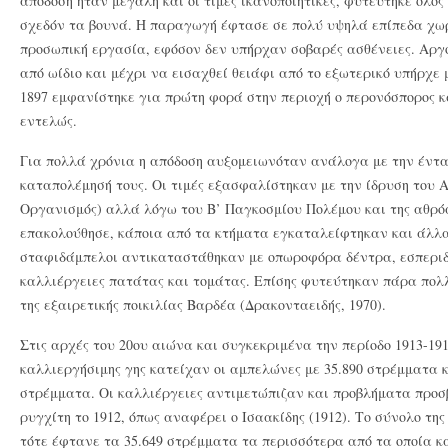
απόδοση ήταν μεγάλη και οι τιμές ικανοποιητικές, φυτεύτηκε όλος 
σχεδόν τα βουνά. Η παραγωγή έφτασε σε πολύ υψηλά επίπεδα χωρ
προσωπική εργασία, εφόσον δεν υπήρχαν σοβαρές ασθένειες. Αρ
από ωίδιο και μέχρι να εισαχθεί θειάφι από το εξωτερικό υπήρχε
1897 εμφανίστηκε για πρώτη φορά στην περιοχή ο περονόσπορος 
εντελώς.
Για πολλά χρόνια η απόδοση αυξομειωνόταν ανάλογα με την έντα
καταπολέμησή τους. Οι τιμές εξασφαλίστηκαν με την ίδρυση του Α
Οργανισμός) αλλά λόγω του Β’ Παγκοσμίου Πολέμου και της αθρό
επακολούθησε, κάποια από τα κτήματα εγκαταλείφτηκαν και άλλ
σταφιδάμπελοι αντικαταστάθηκαν με οπωροφόρα δέντρα, εσπεριδο
καλλιέργειες πατάτας και τομάτας. Επίσης φυτεύτηκαν πάρα πο
της εξαιρετικής ποικιλίας Βαρδέα (Δρακονταειδής, 1970).
Στις αρχές του 20ου αιώνα και συγκεκριμένα την περίοδο 1913-19
καλλιεργήσιμης γης κατείχαν οι αμπελώνες με 35.890 στρέμματα κ
στρέμματα. Οι καλλιέργειες αντιμετώπιζαν και προβλήματα προσβ
ρυγχίτη το 1912, όπως αναφέρει ο Ισαακίδης (1912). Το σύνολο τ
τότε έφτανε τα 35.649 στρέμματα τα περισσότερα από τα οποία κ