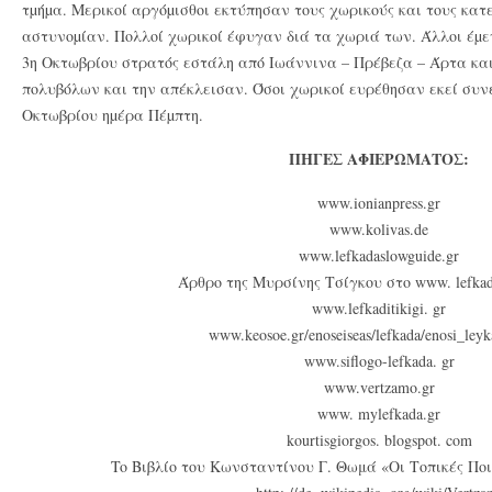
τµήµα. Mερικοί αργόµισθοι εκτύπησαν τους χωρικούς και τους κατε
αστυνοµίαν. Πολλοί χωρικοί έφυγαν διά τα χωριά των. Άλλοι έµεν
3η Oκτωβρίου στρατός εστάλη από Iωάννινα – Πρέβεζα – Άρτα κα
πολυβόλων και την απέκλεισαν. Όσοι χωρικοί ευρέθησαν εκεί συ
Oκτωβρίου ηµέρα Πέµπτη.
ΠΗΓΕΣ ΑΦΙΕΡΩΜΑΤΟΣ:
www.ionianpress.gr
www.kolivas.de
www.lefkadaslowguide.gr
Άρθρο της Μυρσίνης Τσίγκου στο www. lefkad
www.lefkaditikigi. gr
www.keosoe.gr/enoseiseas/lefkada/enosi_leyk
www.siflogo-lefkada. gr
www.vertzamo.gr
www. mylefkada.gr
kourtisgiorgos. blogspot. com
To Βιβλίο του Κωνσταντίνου Γ. Θωμά «Οι Τοπικές Ποι