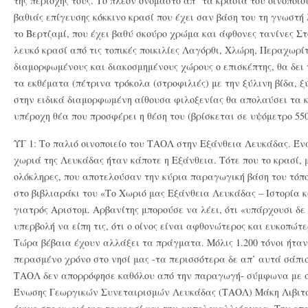
της περιοχής τους. Το πλέον ονομαστό απ” τα κρασιά του οινοποιού
βαθιάς επίγευσης κόκκινο κρασί που έχει σαν βάση του τη γνωστή
το Βερτζαμί, που έχει βαθύ σκούρο χρώμα και άφθονες τανίνες Στ
λευκό κρασί από τις τοπικές ποικιλίες Λαγόρθι, Χλώρη, Περαχωρί
διαμορφωμένους και διακοσμημένους χώρους ο επισκέπτης, θα δει 
τα εκθέματα (πέτρινα τρόκολα (στροφιλιές) με την ξύλινη βίδα, ξ
στην ειδικά διαμορφωμένη αίθουσα φιλοξενίας θα απολαύσει τα κ
υπέροχη θέα που προσφέρει η θέση του (βρίσκεται σε υψόμετρο 550
ΥΓ 1: Το παλιό οινοποιείο του ΤΑΟΛ στην Εξάνθεια Λευκάδας. Έν
χωριά της Λευκάδας ήταν κάποτε η Εξάνθεια. Τότε που το κρασί, μ
ολόκληρες, που αποτελούσαν την κύρια παραγωγική βάση του τόπο
στο βιβλιαράκι του «Το Χωριό μας Εξάνθεια Λευκάδας – Ιστορία κ
γιατρός Αριστομ. Αρβανίτης μπορούσε να λέει, ότι «υπάρχουσι δε
υπερβολή να είπη τις, ότι ο οίνος είναι αφθονώτερος και ευκοπώτ
Τώρα βέβαια έχουν αλλάξει τα πράγματα. Μόλις 1.200 τόνοι ήτα
περασμένο χρόνο στο νησί μας -τα περισσότερα δε απ’ αυτά σάπι
ΤΑΟΛ δεν απορρόφησε καθόλου από την παραγωγή- σύμφωνα με στ
Ένωσης Γεωργικών Συνεταιρισμών Λευκάδας (ΤΑΟΛ) Μάκη Λιβιτσ