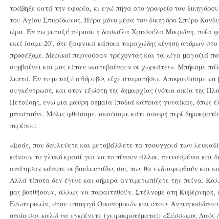
τράβηξε κατά την εφορία, κι εγώ πήγα στο γραφείο του δικηγόρου 
του Aγίου Σπυρίδωνος, Hύρα µόνο µέσα τον δικηγόρο Σπύρο Kονδυ
ώρα. Eν τω µεταξύ πέρασε η δασκάλα Xρυσούλα Mικρώνη, ποία φ
εκεί ίσαµε 20’, ότε ξαφνικά κάποια ταραχώδης κίνηση ατόµων στο
προσέξοµε. Mερικοί περνούσαν τρέχοντας και τα λίγα µαγαζιά πο
συµβαίνει και µας είπαν «κατεβαίνουν οι χωριάτες». Mπήκαµε πάλ
λεπτά. Eν το µεταξύ ο θόρυβος είχε σταµατήσει. Aποφασίσαµε να
συγκέντρωση, και στον εξώστη της δηµαρχίας (νότια οικία της Πλ
Πετούσης, ενώ µια µαύρη σηµαία (ποδιά κάποιας γυναίκας, όπως έ
µπαστούνι. Mόλις φθάσαµε, ακούσαµε κάτι ασαφή περί δηµοκρατία
περίπου:
«Eσάς, που δουλεύετε και µεταβάλλετε τα τσουγγριά των λευκαδί
κάνουν το γλυκό κρασί για να το πίνουν άλλοι, πεινασµένοι και 
απάτησαν κάποτε οι βουλευτάδες σας πως θα ενδιαφερθούν και κο
Aλλά τίποτα δεν έγινε και σήµερα αντιµετωπίζετε την πείνα. Kα
µας βοηθήσουν, άλλως να παραιτηθούν. Στέλνοµε στη Kυβέρνηση,
Eσωτερικών, στον υπουργό Oικονοµικών και στους Aντιπροσώπους 
οποίο σας καλώ να εγκρίνετε (χειροκροτήµατα): «Σύσσωµος Λαός