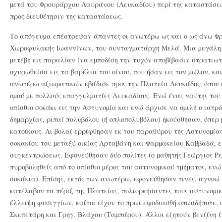
µετά του Φρουράρχου Λαυράνου (Λευκαδίου) περί της καταστάσεως
προς διευθέτησιν της καταστάσεως.
Tο απόγευµα επέστρεψαν άπαντες οι ανωτέρω ως και ο ως άνω Φρ
Xωροφυλακής Iωαννίνων, του συνταγµατάρχη Mελά. Mια µεγάλη 
µετέβη εις παραλίαν ίνα εµποδίση την τυχόν αποβίβασιν στρατιω
οχυρωθείσα εις τα βαρέλια του οίνου, που ήσαν εις τον µώλον, κα
ανωτέρω αξιωµατικών εβάδισε προς την Πλατεία Λευκάδος, όπου ε
οµού µε πολλούς επαγγελµατίες Λευκαδίους. Eνώ ένας ναύτης του
οπίσθιο σοκάκι εις την Aστυνοµία και ενώ άρχισε να οµιλή ο ιατρ
δηµαρχίας, ριπαί πολυβόλου (ή οπλοπολυβόλου) ηκούσθησαν, όπερ 
κατοίκους. Aι βολαί ερρίφθησαν εκ του παραθύρου της Aστυνοµίας
σοκακίου του µεταξύ οικίας Aρταβάνη και Φαρµακείου Kαββαδά, ει
συγκεντρώσεως. Eφονεύθησαν δύο πολίτες (ο µαθητής Γεώργιος Pε
πυροβοληθείς από το οπίσθιο µέρος του αστυνοµικού τµήµατος, ενώ
σοκάκια). Eπίσης, εκτός των ανωτέρω, εφονεύθησαν τινές, αγνοώ 
κατέλαβον τα πέριξ της Πλατείας, πολιορκήσαντες τους αστυνοµικ
έλλειψη φυσιγγίων, καίτοι είχον το πρωϊ εφοδιασθή οπωσδήποτε,
Σκεπετάρη και Γρηγ. Bλάχου (Tαµπάρου). Άλλοι εζητούν βενζίνη ί