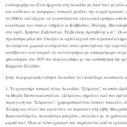
ενδιαφερόμενοι ξένοι ήρχοντο στη Λευκάδα με δικά τους μεγάλα
και ανέθεταν σε διάφορους τοπικούς μεσίτες την αγορά κρασιού,
το 1900 κι εδώ άρχισε να αναπτύσσεται εξαγωγικό εμπόριο από δ
κυριότεροι των οποίων υπήρξαν οι Καββαδίας, Πολέμης, Μανιάκηδ
στο νησί), Χρήστος Ζαβιτσάνος, Τζεβελέκης-Αρταβάνης κ.ά.”. Οι 
πρωτοπόρο ρόλο που έπαιξαν οι αμπελουργοί στο αγροτικό κίνημα 
πεινασμένοι χωρικοί αντιδρώντας στον εμπαιγμό και την εκμετάλ
κατέβαιναν ανά καιρούς σε συλλαλητήρια με αποκορύφωμα το με
φθινοπώρου του 1935 που διοργανώθηκε με την καθοδήγηση της ο
Κόμματος Ελλάδας.
Στην περιφερειακή ενότητα Λευκάδας τα επισκέψιμα οινοποιεία ε
1. Το εργαστήρι τοπικού οίνου Λευκάδας “Σύφλογο”, το οποίο ιδρύ
τη Μαρία Παπανικολοπούλου. «Σύφλογο» σημαίνει εκεί που σμίγο
παραγωγή του “Σύφλογου”, χρησιμοποιούνται τοπικές ποικιλίες, 
Χλώρη) και άλλες που κοντεύουν να περάσουν στη λήθη -Μαυροπά
Κοκκινοστάφυλο, Λευκαδίτικο μοσχάτο-, παλεύουν με το χρόνο κα
καρπό τους. Όλοι οι τύποι κρασιού που παράγονται από το εργαστ