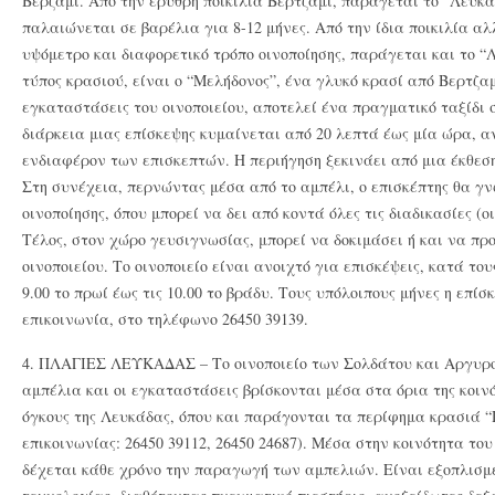
Βερζαμί. Από την ερυθρή ποικιλία Βερτζαμί, παράγεται το “Λευκα
παλαιώνεται σε βαρέλια για 8-12 μήνες. Από την ίδια ποικιλία 
υψόμετρο και διαφορετικό τρόπο οινοποίησης, παράγεται και το “Λ
τύπος κρασιού, είναι ο “Μελήδονος”, ένα γλυκό κρασί από Βερτζαμ
εγκαταστάσεις του οινοποιείου, αποτελεί ένα πραγματικό ταξίδι 
διάρκεια μιας επίσκεψης κυμαίνεται από 20 λεπτά έως μία ώρα, α
ενδιαφέρον των επισκεπτών. Η περιήγηση ξεκινάει από μια έκθεση
Στη συνέχεια, περνώντας μέσα από το αμπέλι, ο επισκέπτης θα γ
οινοποίησης, όπου μπορεί να δει από κοντά όλες τις διαδικασίες (
Τέλος, στον χώρο γευσιγνωσίας, μπορεί να δοκιμάσει ή και να πρ
οινοποιείου. Το οινοποιείο είναι ανοιχτό για επισκέψεις, κατά του
9.00 το πρωί έως τις 10.00 το βράδυ. Τους υπόλοιπους μήνες η επί
επικοινωνία, στο τηλέφωνο 26450 39139.
4. ΠΛΑΓΙΕΣ ΛΕΥΚΑΔΑΣ – Το οινοποιείο των Σολδάτου και Αργυρού,
αμπέλια και οι εγκαταστάσεις βρίσκονται μέσα στα όρια της κοινό
όγκους της Λευκάδας, όπου και παράγονται τα περίφημα κρασιά
επικοινωνίας: 26450 39112, 26450 24687). Μέσα στην κοινότητα του
δέχεται κάθε χρόνο την παραγωγή των αμπελιών. Είναι εξοπλισμ