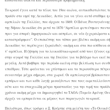
καθίσταται ολοένα και περισσότερο προβληματική.
Το κρασί έγινε κατά το τέλος του 19ου αιώνα, αντικαθιστώντας τ
προϊόν στο νησί της Λευκάδας. Αιτία για να γίνει αυτό στάθηκε
αμπελιών της Γαλλίας, που άρχισε το 1869. Ο Πάνος Ροντογιάννης
της Νήσου Λευκάδος ότι μετά το 1870 “Αμπέλια φυτεύτηκαν παντ
πριν για σπορές δημητριακών και οσπρίων, σε νέα ξεχερσώματα κ
καταστράφηκαν”. Ο επισκέπτης του τόπου μας βλέπει ακόμη και σ
Λευκάδας τις περίτεχνες ξερολιθιές -ακόμη και στα πιο απίθανα σ
τ’ αμπέλια. Η ζήτηση για το λευκαδίτικο κρασί από τους ξένους ε
στην αγορά της Γαλλίας και της Ιταλίας για το βάψιμο των εκεί
μεγάλη. Αυτό βοήθησε την περίοδο εκείνη στην βελτίωση των συν
υπαίθρου. Τότε φαίνεται να χτίστηκαν και τα περισσότερα πέτριν
συναντάμε μέχρι σήμερα, στα χωριά. Οι αμπελουργοί βρίσκονταν
εμπόρων και των κάθε λογής μεσαζόντων που τους εκμεταλλεύον
ούτε καν τα στοιχειώδη μέτρα προστασίας για την τιμή του προϊ
χρόνια ακόμη μέχρι να δημιουργηθεί το ΤΑΟΛ (Ταμείο Αμύνης Ο
άρχιζε να εμπορεύεται εκ μέρους των παραγωγών το κρασί.
Παλιότερα, όπως γράφει ο Ξ. Κούρτης στη μελέτη του «Το Οινικό 