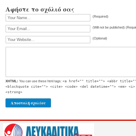
Αφήστε το σχόλιό σας
(Required)
(Will not be published) (Requi
(Optional)
XHTML:
You can use these html tags:
<a href="" title=""> <abbr title="
<blockquote cite=""> <cite> <code> <del datetime=""> <em> <i>
<strong>