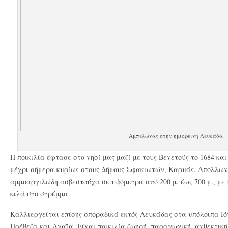
Αμπελώνας στην ημιορεινή Λευκάδα
Η ποικιλία έφτασε στο νησί μας μαζί με τους Βενετούς το 1684 κα
μέχρι σήμερα κυρίως στους Δήμους Σφακιωτών, Καρυάς, Απολλων
αμμοαργιλώδη ασβεστούχα σε υψόμετρα από 200 μ. έως 700 μ., με
κιλά στο στρέμμα.
Καλλιεργείται επίσης σποραδικά εκτός Λευκάδας στα υπόλοιπα Ι
Πρέβεζα και Αχαΐα. Είναι ποικιλία ζωηρή, παραγωγική, ανθεκτική