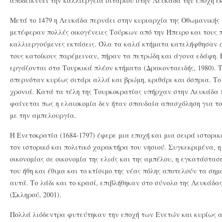
αποδεικνύει την καλλιέργεια σιταριού στην Λευκάδα την εποχή εκ
Μετά το 1479 η Λευκάδα περνάει στην κυριαρχία της Οθωμανικής
μετέφεραν πολλές οικογένειες Τούρκων από την Ήπειρο και τους
καλλιεργούμενες εκτάσεις. Όλα τα καλά κτήματα κατελήφθησαν α
τους κατοίκους παρέμειναν, πήραν τα πετρώδη και άγονα εδάφη.
εργάζονται στα Τουρκικά πλέον κτήματα (Δρακονταειδής, 1980). Τ
σπερνόταν κυρίως σιτάρι αλλά και βρώμη, κριθάρι και όσπρια. Το
χρονιά. Κατά τα τέλη της Τουρκοκρατίας υπήρχαν στην Λευκάδα 
φαίνεται πως η ελαιοκομία δεν ήταν σπουδαία απασχόληση για το
με την αμπελουργία.
Η Ενετοκρατία (1684-1797) έφερε μια εποχή και μια σειρά ιστορ
τον ιστορικό και πολιτικό χαρακτήρα του νησιού. Συγκεκριμένα, 
οικονομίας σε οικονομία της ελιάς και της αμπέλου, η εγκατάστασ
του ήθη και έθιμα και το κτίσιμο της νέας πόλης αποτελούν τα ση
αυτά. Το λάδι και το κρασί, επιβλήθηκαν στο σύνολο της Λευκάδα
(Σκληρού, 2001).
Πολλά λιόδεντρα φυτεύτηκαν την εποχή των Ενετών και κυρίως απ