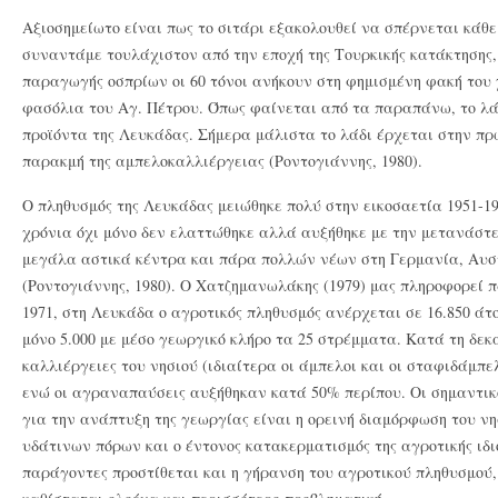
Αξιοσημείωτο είναι πως το σιτάρι εξακολουθεί να σπέρνεται κάθε
συναντάμε τουλάχιστον από την εποχή της Τουρκικής κατάκτησης, 
παραγωγής οσπρίων οι 60 τόνοι ανήκουν στη φημισμένη φακή του 
φασόλια του Αγ. Πέτρου. Όπως φαίνεται από τα παραπάνω, το λάδι
προϊόντα της Λευκάδας. Σήμερα μάλιστα το λάδι έρχεται στην πρ
παρακμή της αμπελοκαλλιέργειας (Ροντογιάννης, 1980).
Ο πληθυσμός της Λευκάδας μειώθηκε πολύ στην εικοσαετία 1951-1
χρόνια όχι μόνο δεν ελαττώθηκε αλλά αυξήθηκε με την μετανάστ
μεγάλα αστικά κέντρα και πάρα πολλών νέων στη Γερμανία, Αυσ
(Ροντογιάννης, 1980). Ο Χατζημανωλάκης (1979) μας πληροφορεί
1971, στη Λευκάδα ο αγροτικός πληθυσμός ανέρχεται σε 16.850 άτ
μόνο 5.000 με μέσο γεωργικό κλήρο τα 25 στρέμματα. Κατά τη δεκα
καλλιέργειες του νησιού (ιδιαίτερα οι άμπελοι και οι σταφιδάμπ
ενώ οι αγραναπαύσεις αυξήθηκαν κατά 50% περίπου. Οι σημαντικ
για την ανάπτυξη της γεωργίας είναι η ορεινή διαμόρφωση του νη
υδάτινων πόρων και ο έντονος κατακερματισμός της αγροτικής ιδ
παράγοντες προστίθεται και η γήρανση του αγροτικού πληθυσμού,