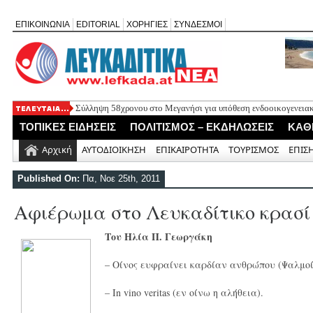
ΕΠΙΚΟΙΝΩΝΙΑ
EDITORIAL
ΧΟΡΗΓΙΕΣ
ΣΥΝΔΕΣΜΟΙ
Σύλληψη 58χρονου στο Μεγανήσι για υπόθεση ενδοοικογενειακ
Δύο συλλήψεις για κατοχή κάνναβης στη Λευκάδα στο πλαίσιο
ΤΟΠΙΚΕΣ ΕΙΔΗΣΕΙΣ
ΠΟΛΙΤΙΣΜΟΣ – ΕΚΔΗΛΩΣΕΙΣ
ΚΑΘ
Mέχρι τον Άγιο Νικόλαο Βόνιτσας έφτανε σήμερα το μεσημέρι 
Αφιέρωμα στον Ηλία Λογοθέτη απόψε στο Κηποθέατρο «Άγγελο
Αρχική
ΑΥΤΟΔΙΟΙΚΗΣΗ
ΕΠΙΚΑΙΡΟΤΗΤΑ
ΤΟΥΡΙΣΜΟΣ
ΕΠΙΣ
Η ΕΠ Ηπείρου – Κέρκυρας – Λευκάδας του ΚΚΕ πραγματοποίησε
Γράμμο
Published On:
Πα, Νοε 25th, 2011
Αφιέρωμα στο Λευκαδίτικο κρασί
Του Ηλία Π. Γεωργάκη
– Οίνος ευφραίνει καρδίαν ανθρώπου (Ψαλμοί
– In vino veritas (εν οίνω η αλήθεια).