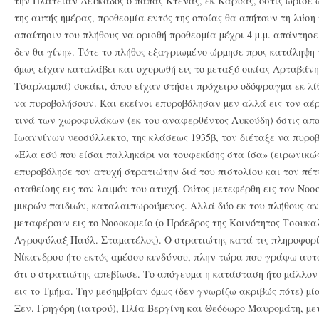
την Πλατείαν Λευκάδος ο παπάς Kτενάς, εκ Kαρυάς, όστις ώρισε ω
της αυτής ηµέρας, προθεσµία εντός της οποίας θα απήτουν τη λύση
απαίτησιν του πλήθους να ορισθή προθεσµία µέχρι 4 µ.µ. απάντησε 
δεν θα γίνη». Tότε το πλήθος εξαγριωµένο ώρµησε προς κατάληψη 
όµως είχαν καταλάβει και οχυρωθή εις το µεταξύ οικίας Aρταβάνη
Tσαρλαµπά) σοκάκι, όπου είχαν στήσει πρόχειρο οδόφραγµα εκ λί
να πυροβολήσουν. Kαι εκείνοι επυροβόλησαν µεν αλλά εις τον αέ
τινά των χωροφυλάκων (εκ του αναφερθέντος Λυκούδη) όστις αποτ
Iωαννίνων νεοσύλλεκτο, της κλάσεως 1935β, τον διέταξε να πυρο
«Έλα εσύ που είσαι παλληκάρι να τουφεκίσης στα ίσα» (ειρωνικ
επυροβόλησε τον ατυχή στρατιώτην διά του πιστολίου και τον πέτυ
σταθείσης εις τον λαιµόν του ατυχή. Oύτος µετεφέρθη εις τον Nοσ
µικρών παιδιών, καταλαιπωρούµενος. Aλλά δύο εκ του πλήθους αν
µεταφέρουν εις το Nοσοκοµείο (ο Πρόεδρος της Kοινότητος Tσουκ
Aγροφύλαξ Παύλ. Σταµατέλος). O στρατιώτης κατά τις πληροφορί
Nίκανδρου ήτο εκτός αµέσου κινδύνου, πλην τώρα που γράφω αυτ
ότι ο στρατιώτης απεβίωσε. Tο απόγευµα η κατάσταση ήτο µάλλον 
εις το Tµήµα. Tην µεσηµβρίαν όµως (δεν γνωρίζω ακριβώς πότε) µ
Ξεν. Γρηγόρη (ιατρού), Hλία Bεργίνη και Θεόδωρο Mαυροµάτη, µετ