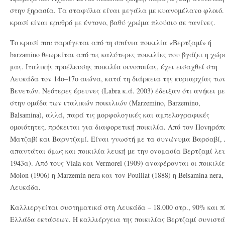
στην ξηρασία. Τα σταφύλια είναι μεγάλα με κυανομέλανο φλοιό.
κρασί είναι ερυθρό με έντονο, βαθύ χρώμα πλούσιο σε τανίνες.
Tο κρασί που παράγεται από τη σπάνια ποικιλία «Βερτζαμί» ή
barzamino θεωρείται από τις καλύτερες ποικιλίες που βγάζει η χώρ
μας. Ιταλικής προέλευσης ποικιλία οινοποιίας, έχει εισαχθεί στη
Λευκάδα τον 14ο–17ο αιώνα, κατά τη διάρκεια της κυριαρχίας τω
Βενετών. Νεότερες έρευνες (Labra κ.ά. 2003) έδειξαν ότι ανήκει μ
στην ομάδα των ιταλικών ποικιλιών (Marzemino, Barzemino,
Balsamina), αλλά, παρά τις μορφολογικές και αμπελογραφικές
ομοιότητες, πρόκειται για διαφορετική ποικιλία. Από τον Πονηρό
Ματζαβί και Βαρντζαμί. Είναι γνωστή με τα συνώνυμα Βαρσαβί, 
απαντάται όμως και ποικιλία λευκή με την ονομασία Βερτζαμί λε
1943α). Από τους Viala και Vermorel (1909) αναφέρονται οι ποικιλίες
Molon (1906) η Marzemin nera και τον Poulliat (1888) η Belsamina ne
Λευκάδα.
Καλλιεργείται συστηματικά στη Λευκάδα – 18.000 στρ., 90% και
Ελλάδα εκτάσεων. Η καλλιέργεια της ποικιλίας Βερτζαμί συνιστά