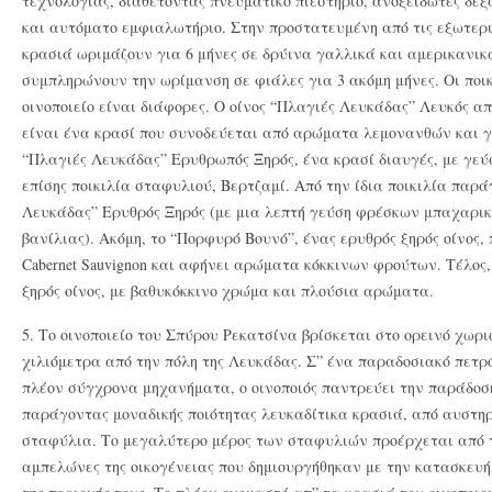
τεχνολογίας, διαθέτοντας πνευματικό πιεστήριο, ανοξείδωτες δεξ
και αυτόματο εμφιαλωτήριο. Στην προστατευμένη από τις εξωτερι
κρασιά ωριμάζουν για 6 μήνες σε δρύινα γαλλικά και αμερικανικ
συμπληρώνουν την ωρίμανση σε φιάλες για 3 ακόμη μήνες. Οι ποι
οινοποιείο είναι διάφορες. Ο οίνος “Πλαγιές Λευκάδας” Λευκός απ
είναι ένα κρασί που συνοδεύεται από αρώματα λεμονανθών και γ
“Πλαγιές Λευκάδας” Ερυθρωπός Ξηρός, ένα κρασί διαυγές, με γεύ
επίσης ποικιλία σταφυλιού, Βερτζαμί. Από την ίδια ποικιλία παρ
Λευκάδας” Ερυθρός Ξηρός (με μια λεπτή γεύση φρέσκων μπαχαρικ
βανίλιας). Ακόμη, το “Πορφυρό Βουνό”, ένας ερυθρός ξηρός οίνος,
Cabernet Sauvignon και αφήνει αρώματα κόκκινων φρούτων. Τέλος, 
ξηρός οίνος, με βαθυκόκκινο χρώμα και πλούσια αρώματα.
5. Το οινοποιείο του Σπύρου Ρεκατσίνα βρίσκεται στο ορεινό χωρι
χιλιόμετρα από την πόλη της Λευκάδας. Σ” ένα παραδοσιακό πετρό
πλέον σύγχρονα μηχανήματα, ο οινοποιός παντρεύει την παράδοσ
παράγοντας μοναδικής ποιότητας λευκαδίτικα κρασιά, από αυστη
σταφύλια. Το μεγαλύτερο μέρος των σταφυλιών προέρχεται από το
αμπελώνες της οικογένειας που δημιουργήθηκαν με την κατασκευή