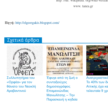
http: //de. wikipedia. org/wiki/Vertza
www. tanea.gr
Πηγή:
http://elgeorgakis.blogspot.com/
Σχετικά άρθρα
Συλλυπητήρια του
Έφυγε από τη ζωή ο
Ανατριχιαστικά
«Ορφέα» για τον
συνταξιούχος
Το 40% των δ
θάνατο του Νεοκλή
δημοσιογράφος
Αττικής έχει κα
Αραβαντινού
Επαμεινώνδας
τελευταία 9 χρ
Μανωλίτσης – Την
Παρασκευή η κηδεία