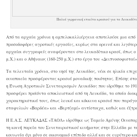
Παλιά γερμανική ετικέτα κρασιού για το Λευκαδίτ
Από τα αρχαία χρόνια η αμπελοκαλλιέργεια αποτελούσε μια από τ
προσοδοφόρες αγροτικές εργασίες, κυρίως στα ορεινά και λιγότερ
αρχαίοι συγγραφείς αναφέρονταν στο λευκαδίτικο κρασί, όπως ο 
μ.Χ.) και ο Αθήναιος (160-250 μ.Χ.) στο έργο του «Δειπνοσοφισταί»
Τα τελευταία χρόνια, στο νησί της Λευκάδας, νέοι σε ηλικία επιχ
οινοποιεία προσφέροντας κρασιά μοναδικής ποιότητας. Επίσης στ
η Ένωση Αγροτικών Συνεταιρισμών Λευκάδας που ιδρύθηκε το 19
προσφέρει προϊόντα αποκλειστικά από τη Λευκάδα, τα οποία διακ
χαρακτηριστικά τους, όπως λευκά και κόκκινα κρασιά που παράγον
σταφυλιών «Βαρδέα» και «Βερτζαμί» αντίστοιχα, καθώς και έξτρ
Η Ε.Α.Σ. ΛΕΥΚΑΔΑΣ «ΤΑΟΛ» ιδρύθηκε ως Ταμείο Αμύνης Οινοπα
τη κοινή πορεία του Συνεταιριστικού κινήματος στην Ελλάδα με τ
κοινωνία όχι μόνο σε οικονομικό επίπεδο αλλά και σε ευρύτερο κοι