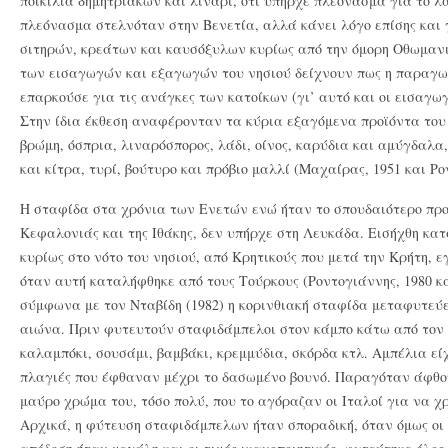
ποικιλία δημητριακών και λινάρι, ότι υπήρχε πλεόνασμα για το λάδ
πλεόνασμα στελνόταν στην Βενετία, αλλά κάνει λόγο επίσης και
σιτηρών, κρεάτων και καυσόξυλων κυρίως από την όμορη Οθωμανι
των εισαγωγών και εξαγωγών του νησιού δείχνουν πως η παραγω
επαρκούσε για τις ανάγκες των κατοίκων (γι’ αυτό και οι εισαγω
Στην ίδια έκθεση αναφέρονταν τα κύρια εξαγόμενα προϊόντα του ν
βρώμη, όσπρια, λιναρόσπορος, λάδι, οίνος, καρύδια και αμύγδαλα,
και κίτρα, τυρί, βούτυρο και πρόβιο μαλλί (Μαχαίρας, 1951 και Ρο
Η σταφίδα στα χρόνια των Ενετών ενώ ήταν το σπουδαιότερο προϊ
Κεφαλονιάς και της Ιθάκης, δεν υπήρχε στη Λευκάδα. Εισήχθη κατ
κυρίως στο νότο του νησιού, από Κρητικούς που μετά την Κρήτη, 
όταν αυτή καταλήφθηκε από τους Τούρκους (Ροντογιάννης, 1980 κα
σύμφωνα με τον Νταβίδη (1982) η κορινθιακή σταφίδα μεταφυτεύε
αιώνα. Πριν φυτευτούν σταφιδάμπελοι στον κάμπο κάτω από τον
καλαμπόκι, σουσάμι, βαμβάκι, κρεμμύδια, σκόρδα κτλ. Αμπέλια εί
πλαγιές που έφθαναν μέχρι το δασωμένο βουνό. Παραγόταν άφθον
μαύρο χρώμα του, τόσο πολύ, που το αγόραζαν οι Ιταλοί για να χ
Αρχικά, η φύτευση σταφιδάμπελων ήταν σποραδική, όταν όμως οι 