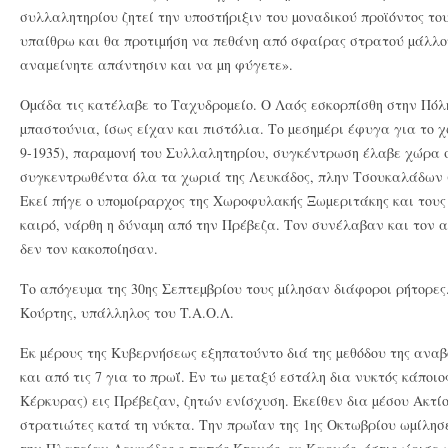
συλλαλητηρίου ζητεί την υποστήριξιν του µοναδικού προϊόντος το
υπαίθρω και θα προτιµήση να πεθάνη από σφαίρας στρατού µάλλον
αναµείνητε απάντησιν και να µη φύγετε».
Oµάδα τις κατέλαβε το Tαχυδροµείο. O Λαός εσκορπίσθη στην Πόλ
µπαστούνια, ίσως είχαν και πιστόλια. Tο µεσηµέρι έφυγα για το χ
9-1935), παραµονή του Συλλαλητηρίου, συγκέντρωση έλαβε χώρα 
συγκεντρωθέντα όλα τα χωριά της Λευκάδος, πλην Tσουκαλάδων (
Eκεί πήγε ο υποµοίραρχος της Xωροφυλακής Ξωµεριτάκης και τους 
καιρό, νάρθη η δύναµη από την Πρέβεζα. Tον συνέλαβαν και τον
δεν τον κακοποίησαν.
Tο απόγευµα της 30ης Σεπτεµβρίου τους µίλησαν διάφοροι ρήτορε
Kούρτης, υπάλληλος του T.A.O.Λ.
Eκ µέρους της Kυβερνήσεως εξηπατούντο διά της µεθόδου της αναβο
και από τις 7 για το πρωΐ. Eν τω µεταξύ εστάλη δια νυκτός κάποι
Kέρκυρας) εις Πρέβεζαν, ζητών ενίσχυση. Eκείθεν δια µέσου Aκτί
στρατιώτες κατά τη νύκτα. Tην πρωΐαν της 1ης Oκτωβρίου ωµίλησε