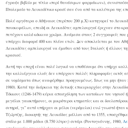
έγραψε βιβλίο με τίτλο «περί θανάσιμων φαρμάκων»), συνιστούσε
Πτολεμαίο το Λευκαδίτικο κρασί σαν ένα από τα καλύτερα της επο
Πολύ αργότερα ο Αθήναιος (περίπου 200 μ.Χ) κατηγορεί το Λευκαδ
πονοκεφάλων, επειδή οι Λευκαδίτες αμπελουργοί έριχναν στο κρ
πετύχουν καλό κόκκινο χρώμα. Ανάμεσα στους 2 συγγραφείς που μ
υπάρχει διαφορά 400 και πλέον ετών. Δεν αποκλείεται με τον Αθή
Λευκαδίτες αμπελουργοί να έμαθαν από τους Ιταλούς ή άλλους τ
κρασιού.
Αυτή την εποχή είναι πολύ λογικό να υποθέσουμε ότι υπήρχε καλλ
την καλλιέργεια ελιάς δεν υπάρχουν πολλές πληροφορίες εκτός απ
σε νομίσματα όπως αναφέρθηκε προηγουμένως. Ίσως να μην ήταν 
1980). Κατά την διάρκεια της δυτικής επικυριαρχίας στην Λευκάδ
Τόκκους (1246-1479) κύρια απασχόληση των κατοίκων του νησιού 
μεγάλοι γαιοκτήμονες, οι μικρότεροι κτηματίες και οι δουλοπάροικ
σιτηρά, γι” αυτό υπήρχαν οι μύλοι (νερόμυλοι) ενώ γνωστό ήταν κ
Τζώρτζης, διοικητής της Λευκάδας μάλλον από το 1355, υποσχέθηκ
στόλο με 1.000 μόδια (8.750 λίτρες) σιτάρι (Ροντογιάννης, 1980,
Λε