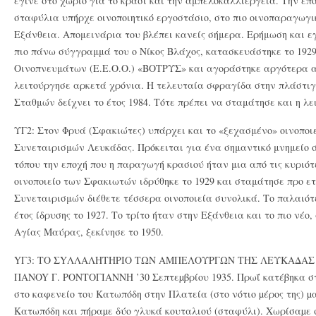
έγινε στο χωριό για το κρασί και την αμπελοκαλλιέργεια. Την επ
σταφύλια υπήρχε οινοποιητικό εργοστάσιο, στο πιο οινοπαραγωγι
Εξάνθεια. Απομεινάρια του βλέπει κανείς σήμερα. Ερήμωση και 
πιο πάνω σύγγραμμά του ο Νίκος Βλάχος, κατασκευάστηκε το 1929
Οινοπνευμάτων (Ε.Ε.Ο.Ο.) «ΒΟΤΡΥΣ» και αγοράστηκε αργότερα 
λειτούργησε αρκετά χρόνια. Η τελευταία σφραγίδα στην πλάστιγ
Σταθμών δείχνει το έτος 1984. Τότε πρέπει να σταμάτησε και η λε
ΥΓ2: Στον Φρυά (Σφακιώτες) υπάρχει και το «ξεχασμένο» οινοποι
Συνεταιρισμών Λευκάδας. Πρόκειται για ένα σημαντικό μνημείο 
τόπου την εποχή που η παραγωγή κρασιού ήταν μια από τις κυριότ
οινοποιείο των Σφακιωτών ιδρύθηκε το 1929 και σταμάτησε προ ε
Συνεταιρισμών διέθετε τέσσερα οινοποιεία συνολικά. Το παλαιότ
έτος ίδρυσης το 1927. Το τρίτο ήταν στην Εξάνθεια και το πιο νέο
Αγίας Μαύρας, ξεκίνησε το 1950.
YΓ3: TO ΣYΛΛAΛHTHPIO ΤΩΝ ΑΜΠΕΛΟΥΡΓΩΝ ΤΗΣ ΛΕΥΚΑΔΑΣ T
ΠANOY Γ. PONTOΓIANNH ’30 Σεπτεµβρίου 1935. Πρωΐ κατέβηκα στ
στο καφενείο του Kατωπόδη στην Πλατεία (στο νότιο µέρος της) µα
Kατωπόδη και πήραµε δύο γλυκά κουταλιού (σταφύλι). Xωρίσαµε 