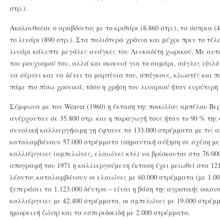
στρ.).
Ακολουθούσε ο αραβόσιτος με το κριθάρι (8.860 στρ.), τα όσπρια (4.
το λινάρι (890 στρ.). Στα παλιότερα χρόνια και μέχρι πριν το τέλ
λινάρι κάλυπτε μεγάλες ανάγκες του Λευκαδίτη χωρικού. Με αυτό
του ρουχισμού του, αλλά και σκοινιά για το σαμάρι, σάγλες (ψιλό 
να σέρνει και να δένει τα μαρτίνια του, σπάγκους, κλωστές και 
πάμε πιο πίσω χρονικά, τόσο η χρήση του λιναριού ήταν ευρύτερη 
Σύμφωνα με τον Weaver (1960) η έκταση της ποικιλίας αμπέλου Βερ
ανέρχονταν σε 35.800 στρ. και η παραγωγή τους ήταν το 90 % της 
συνολική καλλιεργήσιμη γη έφτανε τα 133.000 στρέμματα με τις 
καταλαμβάνουν 57.000 στρέμματα (σημαντική αύξηση σε σχέση με τ
καλλιέργειες (αμπελώνες, ελαιώνες κτλ) να βρίσκονται στα 76.0
απογραφή του 1971 η καλλιεργούμενη έκταση έχει μειωθεί στα 121
λέοντος καταλαμβάνουν οι ελαιώνες με 60.000 στρέμματα (με 1.00
ξεπεράσει τα 1.123.000 δέντρα – είναι η βάση της αγροτικής οικον
καλλιέργειες με 42.400 στρέμματα, οι αμπελώνες με 19.000 στρέμ
ημιορεινή ζώνη) και τα εσπεριδοειδή με 2.000 στρέμματα.