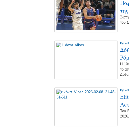
Παρ
της
Σωτή
του 
By
kol
Δόξ
Ρόμ
Η 19
το α
Δόξ
By
kol
Eli
Λευ
Τον 
2026