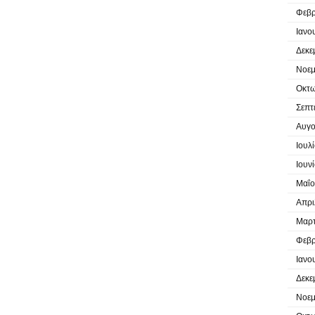
Φεβρ
Ιανο
Δεκε
Νοεμ
Οκτω
Σεπτ
Αυγο
Ιουλ
Ιουν
Μαΐο
Απρι
Μαρτ
Φεβρ
Ιανο
Δεκε
Νοεμ