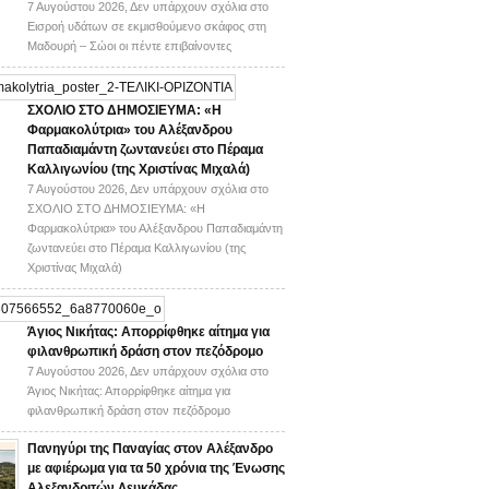
7 Αυγούστου 2026,
Δεν υπάρχουν σχόλια
στο
Εισροή υδάτων σε εκμισθούμενο σκάφος στη
Μαδουρή – Σώοι οι πέντε επιβαίνοντες
ΣΧΟΛΙΟ ΣΤΟ ΔΗΜΟΣΙΕΥΜΑ: «Η
Φαρμακολύτρια» του Αλέξανδρου
Παπαδιαμάντη ζωντανεύει στο Πέραμα
Καλλιγωνίου (της Χριστίνας Μιχαλά)
7 Αυγούστου 2026,
Δεν υπάρχουν σχόλια
στο
ΣΧΟΛΙΟ ΣΤΟ ΔΗΜΟΣΙΕΥΜΑ: «Η
Φαρμακολύτρια» του Αλέξανδρου Παπαδιαμάντη
ζωντανεύει στο Πέραμα Καλλιγωνίου (της
Χριστίνας Μιχαλά)
Άγιος Νικήτας: Απορρίφθηκε αίτημα για
φιλανθρωπική δράση στον πεζόδρομο
7 Αυγούστου 2026,
Δεν υπάρχουν σχόλια
στο
Άγιος Νικήτας: Απορρίφθηκε αίτημα για
φιλανθρωπική δράση στον πεζόδρομο
Πανηγύρι της Παναγίας στον Αλέξανδρο
με αφιέρωμα για τα 50 χρόνια της Ένωσης
Αλεξανδριτών Λευκάδας