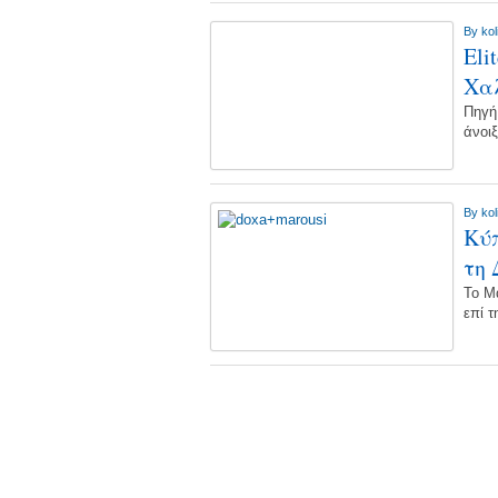
By
kol
Eli
Χαλ
Πηγή
άνοιξ
By
kol
Κύπ
τη 
Το Μ
επί 