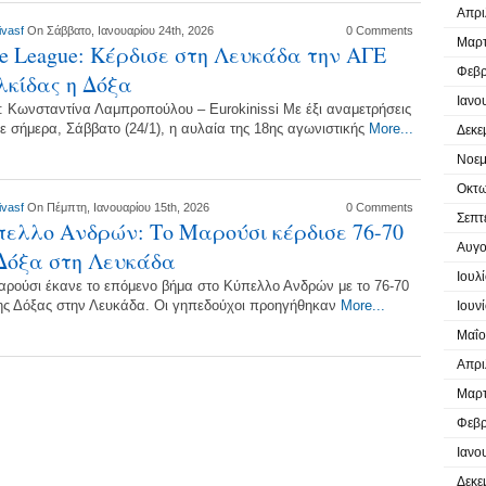
Απρι
ivasf
On Σάββατο, Ιανουαρίου 24th, 2026
0 Comments
Μαρτ
te League: Κέρδισε στη Λευκάδα την ΑΓΕ
Φεβρ
κίδας η Δόξα
Ιανο
: Κωνσταντίνα Λαμπροπούλου – Eurokinissi Με έξι αναμετρήσεις
ε σήμερα, Σάββατο (24/1), η αυλαία της 18ης αγωνιστικής
More...
Δεκε
Νοεμ
Οκτω
ivasf
On Πέμπτη, Ιανουαρίου 15th, 2026
0 Comments
Σεπτ
ελλο Ανδρών: Το Μαρούσι κέρδισε 76-70
Αυγο
Δόξα στη Λευκάδα
Ιουλ
αρούσι έκανε το επόμενο βήμα στο Κύπελλο Ανδρών με το 76-70
της Δόξας στην Λευκάδα. Οι γηπεδούχοι προηγήθηκαν
More...
Ιουν
Μαΐο
Απρι
Μαρτ
Φεβρ
Ιανο
Δεκε