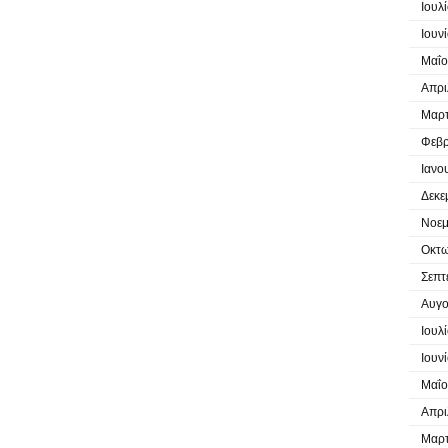
Ιουλ
Ιουν
Μαΐο
Απρι
Μαρτ
Φεβρ
Ιανο
Δεκε
Νοεμ
Οκτω
Σεπτ
Αυγο
Ιουλ
Ιουν
Μαΐο
Απρι
Μαρτ