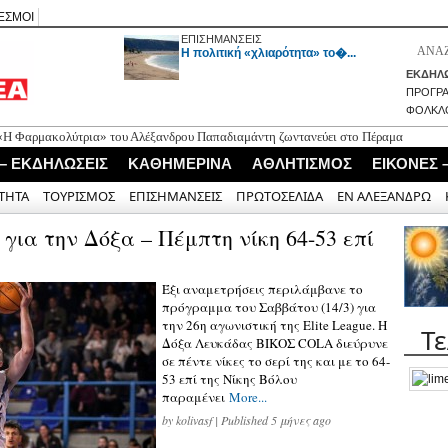
ΕΣΜΟΙ
ΕΠΙΣΗΜΑΝΣΕΙΣ
H πολιτική «χλιαρότητα» το�...
ΕΚΔΗΛΩ
ΠΡΟΓΡ
ΦΟΛΚΛ
αρμακολύτρια» του Αλέξανδρου Παπαδιαμάντη ζωντανεύει στο Πέραμα
αλά)
 – ΕΚΔΗΛΩΣΕΙΣ
ΚΑΘΗΜΕΡΙΝΑ
ΑΘΛΗΤΙΣΜΟΣ
ΕΙΚΟΝΕΣ 
τημα για φιλανθρωπική δράση στον πεζόδρομο
ΤΗΤΑ
ΤΟΥΡΙΣΜΟΣ
ΕΠΙΣΗΜΑΝΣΕΙΣ
ΠΡΩΤΟΣΕΛΙΔΑ
ΕΝ ΑΛΕΞΑΝΔΡΩ
 για την Δόξα – Πέμπτη νίκη 64-53 επί
Έξι αναμετρήσεις περιλάμβανε το
πρόγραμμα του Σαββάτου (14/3) για
την 26η αγωνιστική της Elite League. Η
Τ
Δόξα Λευκάδας ΒΙΚΟΣ COLA διεύρυνε
σε πέντε νίκες το σερί της και με το 64-
53 επί της Νίκης Βόλου
παραμένει
More...
by
kolivasf
| Published 5 μήνες ago