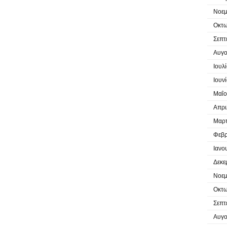
Νοεμ
Οκτω
Σεπτ
Αυγο
Ιουλ
Ιουν
Μαΐο
Απρι
Μαρτ
Φεβρ
Ιανο
Δεκε
Νοεμ
Οκτω
Σεπτ
Αυγο