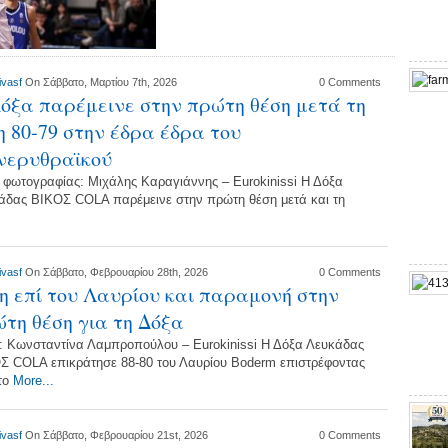
ivasf
On Σάββατο, Μαρτίου 7th, 2026
0 Comments
όξα παρέμεινε στην πρώτη θέση μετά τη
η 80-79 στην έδρα έδρα του
νερυθραϊκού
 φωτογραφίας: Μιχάλης Καραγιάννης – Eurokinissi Η Δόξα
άδας ΒΙΚΟΣ COLA παρέμεινε στην πρώτη θέση μετά και τη
ivasf
On Σάββατο, Φεβρουαρίου 28th, 2026
0 Comments
η επί του Λαυρίου και παραμονή στην
τη θέση για τη Δόξα
: Κωνσταντίνα Λαμπροπούλου – Eurokinissi Η Δόξα Λευκάδας
Σ COLA επικράτησε 88-80 του Λαυρίου Boderm επιστρέφοντας
το
More...
ivasf
On Σάββατο, Φεβρουαρίου 21st, 2026
0 Comments