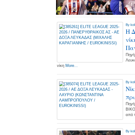
By
kol
Η Δ
νίκ
Πα
Πηγή
Λευκ
νίκη
More...
By
kol
Νίκ
πρώ
Πηγή
ΒΙΚΟ
από 
By
kol