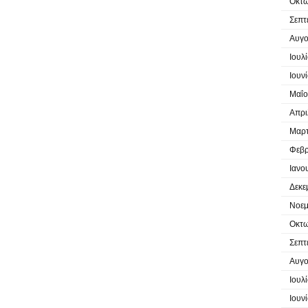
Οκτω
Σεπτ
Αυγο
Ιουλ
Ιουν
Μαΐο
Απρι
Μαρτ
Φεβρ
Ιανο
Δεκε
Νοεμ
Οκτω
Σεπτ
Αυγο
Ιουλ
Ιουν