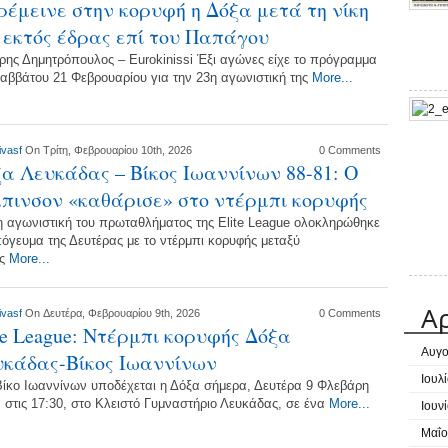
έμεινε στην κορυφή η Δόξα μετά τη νίκη
 εκτός έδρας επί του Παπάγου
ρης Δημητρόπουλος – Eurokinissi Έξι αγώνες είχε το πρόγραμμα
Σαββάτου 21 Φεβρουαρίου για την 23η αγωνιστική της
More...
ivasf
On Τρίτη, Φεβρουαρίου 10th, 2026
0 Comments
α Λευκάδας – Βίκος Ιωαννίνων 88-81: Ο
πινσον «καθάρισε» στο ντέρμπι κορυφής
η αγωνιστική του πρωταθλήματος της Elite League ολοκληρώθηκε
πόγευμα της Δευτέρας με το ντέρμπι κορυφής μεταξύ
ας
More...
Α
ivasf
On Δευτέρα, Φεβρουαρίου 9th, 2026
0 Comments
te League: Ντέρμπι κορυφής Δόξα
Αυγο
κάδας-Βίκος Ιωαννίνων
Ιουλ
Βίκο Ιωαννίνων υποδέχεται η Δόξα σήμερα, Δευτέρα 9 Φλεβάρη
, στις 17:30, στο Κλειστό Γυμναστήριο Λευκάδας, σε ένα
More...
Ιουν
Μαΐο