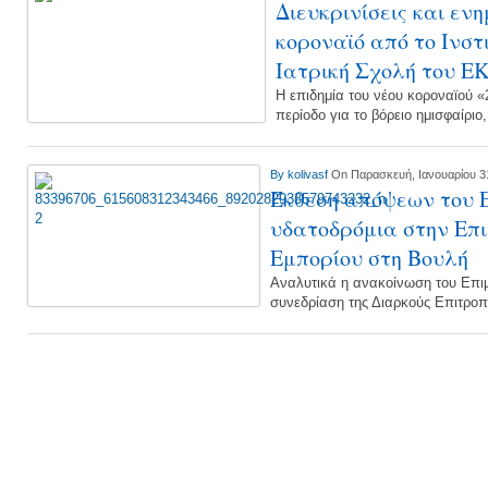
Διευκρινίσεις και εν
κοροναϊό από το Ινστ
Ιατρική Σχολή του Ε
Η επιδημία του νέου κοροναϊού «
περίοδο για το βόρειο ημισφαίρι
By
kolivasf
On Παρασκευή, Ιανουαρίου 3
Έκθεση απόψεων του Ε
υδατοδρόμια στην Επ
Εμπορίου στη Βουλή
Αναλυτικά η ανακοίνωση του Επιμ
συνεδρίαση της Διαρκούς Επιτρο