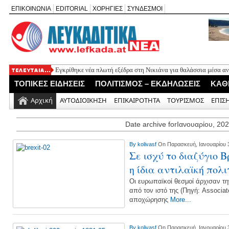
ΕΠΙΚΟΙΝΩΝΙΑ
EDITORIAL
ΧΟΡΗΓΙΕΣ
ΣΥΝΔΕΣΜΟΙ
Εγκρίθηκε νέα πλωτή εξέδρα στη Νικιάνα για θαλάσσια μέσα α
ΤΟΠΙΚΕΣ ΕΙΔΗΣΕΙΣ
ΠΟΛΙΤΙΣΜΟΣ – ΕΚΔΗΛΩΣΕΙΣ
ΚΑΘ
Αρχική
ΑΥΤΟΔΙΟΙΚΗΣΗ
ΕΠΙΚΑΙΡΟΤΗΤΑ
ΤΟΥΡΙΣΜΟΣ
ΕΠΙΣ
Date archive forΙανουαρίου, 20
By
kolivasf
On Παρασκευή, Ιανουαρίου 3
Σε ισχύ το διαζύγιο 
η ίδια αντιλαϊκή πολ
Οι ευρωπαϊκοί θεσμοί άρχισαν τη
από τον ιστό της (Πηγή: Associa
αποχώρησης
More...
By
kolivasf
On Παρασκευή, Ιανουαρίου 3