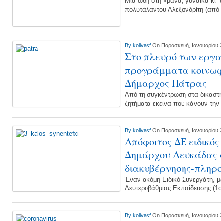
Mια ωδή στη «μάνα, γυναίκα κι΄
πολυτάλαντου Αλεξανδρίτη (από
By
kolivasf
On Παρασκευή, Ιανουαρίου 3
Στο πλευρό των εργ
προγράμματα κοινωφ
Δήμαρχος Πάτρας
Από τη συγκέντρωση στα δικαστή
ζητήματα εκείνα που κάνουν την 
By
kolivasf
On Παρασκευή, Ιανουαρίου 3
Απόφοιτος ΔΕ ειδικός
Δημάρχου Λευκάδας 
διακυβέρνησης-πληρ
Έναν ακόμη Ειδικό Συνεργάτη, 
Δευτεροβάθμιας Εκπαίδευσης (1ο
By
kolivasf
On Παρασκευή, Ιανουαρίου 3