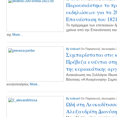
Παρουσιάστηκε το π
εκδηλώσεων για τα 2
Επανάσταση του 182
Το πρόγραμμα των επετειακών δ
χρόνια από την Επανάσταση του
της
More...
By
kolivasf
On Παρασκευή, Ιανουαρίου 3
Συμπαρίσταται στις κ
Πρέβεζα ενάντια στ
της κυριακάτικης αργ
Ανακοίνωση του Συλλόγου Ιδιω
Βόνιτσας «Η Αναγέννηση» Συμπαρ
κινητοποιήσεις
More...
By
kolivasf
On Παρασκευή, Ιανουαρίου 3
Ωδή στη Λευκαδίτισσ
Αλεξανδρίτη Διονύση