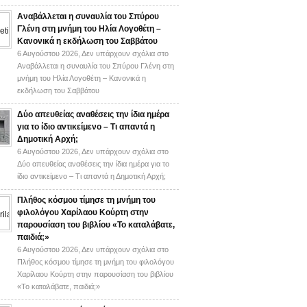
Αναβάλλεται η συναυλία του Σπύρου
Γλένη στη μνήμη του Ηλία Λογοθέτη –
Κανονικά η εκδήλωση του Σαββάτου
6 Αυγούστου 2026,
Δεν υπάρχουν σχόλια
στο
Αναβάλλεται η συναυλία του Σπύρου Γλένη στη
μνήμη του Ηλία Λογοθέτη – Κανονικά η
εκδήλωση του Σαββάτου
Δύο απευθείας αναθέσεις την ίδια ημέρα
για το ίδιο αντικείμενο – Τι απαντά η
Δημοτική Αρχή;
6 Αυγούστου 2026,
Δεν υπάρχουν σχόλια
στο
Δύο απευθείας αναθέσεις την ίδια ημέρα για το
ίδιο αντικείμενο – Τι απαντά η Δημοτική Αρχή;
Πλήθος κόσμου τίμησε τη μνήμη του
φιλολόγου Χαρίλαου Κούρτη στην
παρουσίαση του βιβλίου «Το καταλάβατε,
παιδιά;»
6 Αυγούστου 2026,
Δεν υπάρχουν σχόλια
στο
Πλήθος κόσμου τίμησε τη μνήμη του φιλολόγου
Χαρίλαου Κούρτη στην παρουσίαση του βιβλίου
«Το καταλάβατε, παιδιά;»