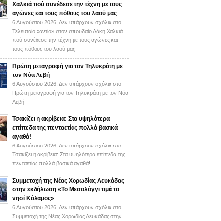
Χαλκιά πού συνέδεσε την τέχνη με τους
αγώνες και τους πόθους του λαού μας
6 Αυγούστου 2026,
Δεν υπάρχουν σχόλια
στο
Τελευταίο «αντίο» στον σπουδαίο Λάκη Χαλκιά
πού συνέδεσε την τέχνη με τους αγώνες και
τους πόθους του λαού μας
Πρώτη μεταγραφή για τον Τηλυκράτη με
τον Νόα Λεβή
6 Αυγούστου 2026,
Δεν υπάρχουν σχόλια
στο
Πρώτη μεταγραφή για τον Τηλυκράτη με τον Νόα
Λεβή
Τσακίζει η ακρίβεια: Στα υψηλότερα
επίπεδα της πενταετίας πολλά βασικά
αγαθά!
6 Αυγούστου 2026,
Δεν υπάρχουν σχόλια
στο
Τσακίζει η ακρίβεια: Στα υψηλότερα επίπεδα της
πενταετίας πολλά βασικά αγαθά!
Συμμετοχή της Νέας Χορωδίας Λευκάδας
στην εκδήλωση «Το Μεσολόγγι τιμά το
νησί Κάλαμος»
6 Αυγούστου 2026,
Δεν υπάρχουν σχόλια
στο
Συμμετοχή της Νέας Χορωδίας Λευκάδας στην