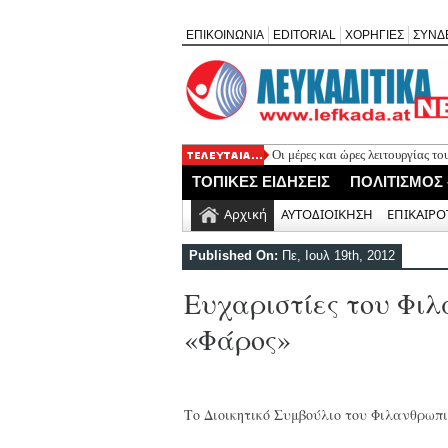
ΕΠΙΚΟΙΝΩΝΙΑ
EDITORIAL
ΧΟΡΗΓΙΕΣ
ΣΥΝΔ
Οι μέρες και ώρες λειτουργίας τ
Έφυγε από τη ζωή ο συνταξιούχ
ΤΟΠΙΚΕΣ ΕΙΔΗΣΕΙΣ
ΠΟΛΙΤΙΣΜΟΣ
Απευθείας ανάθεση 30.355 ευρώ γ
Ελλομένου
Αρχική
ΑΥΤΟΔΙΟΙΚΗΣΗ
ΕΠΙΚΑΙΡΟ
Τελευταίο «αντίο» στον σπουδαίο
λαού μας
Published On:
Πε, Ιουλ 19th, 2012
Πρώτη μεταγραφή για τον Τηλυκ
Ευχαριστίες του Φι
«Φάρος»
Το Διοικητικό Συμβούλιο του Φιλανθρωπ