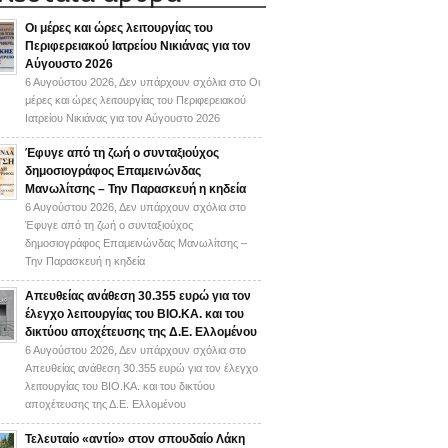
Οι μέρες και ώρες λειτουργίας του
Περιφερειακού Ιατρείου Νικιάνας για τον
Αύγουστο 2026
6 Αυγούστου 2026,
Δεν υπάρχουν σχόλια
στο Οι
μέρες και ώρες λειτουργίας του Περιφερειακού
Ιατρείου Νικιάνας για τον Αύγουστο 2026
Έφυγε από τη ζωή ο συνταξιούχος
δημοσιογράφος Επαμεινώνδας
Μανωλίτσης – Την Παρασκευή η κηδεία
6 Αυγούστου 2026,
Δεν υπάρχουν σχόλια
στο
Έφυγε από τη ζωή ο συνταξιούχος
δημοσιογράφος Επαμεινώνδας Μανωλίτσης –
Την Παρασκευή η κηδεία
Απευθείας ανάθεση 30.355 ευρώ για τον
έλεγχο λειτουργίας του ΒΙΟ.ΚΑ. και του
δικτύου αποχέτευσης της Δ.Ε. Ελλομένου
6 Αυγούστου 2026,
Δεν υπάρχουν σχόλια
στο
Απευθείας ανάθεση 30.355 ευρώ για τον έλεγχο
λειτουργίας του ΒΙΟ.ΚΑ. και του δικτύου
αποχέτευσης της Δ.Ε. Ελλομένου
Τελευταίο «αντίο» στον σπουδαίο Λάκη