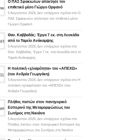
Ο ΠΑΣ Σφακιωτών απέκτησε τον
επιθετικό μέσο Γιώργο Ορφανό
5 Αυγούστου 2026,
Δεν υπάρχουν σχόλια
στο Ο
ΠΑΣ Σφακιωτών απέκτησε τον επιθετικό μέσο
Γιώργο Ορφανό
Θαν. Καββαδάς: Έργα 7 εκ. στη Λευκάδα
από το Ταμείο Ανάκαμψης
5 Αυγούστου 2026,
Δεν υπάρχουν σχόλια
στο
Θαν. Καββαδάς: Έργα 7 εκ. στη Λευκάδα από το
Ταμείο Ανάκαμψης
H πολιτική «χλιαρότητα» του «AΠΕΧΩ»
(του Ανδρέα Γεωργάκη)
5 Αυγούστου 2026,
Δεν υπάρχουν σχόλια
στο H
πολιτική «χλιαρότητα» του «AΠΕΧΩ» (του
Ανδρέα Γεωργάκη)
Πλήθος πιστών στον πανηγυρικό
Εσπερινό της Μεταμορφώσεως του
Σωτήρος στη Νικιάνα
5 Αυγούστου 2026,
Δεν υπάρχουν σχόλια
στο
Πλήθος πιστών στον πανηγυρικό Εσπερινό της
Μεταμορφώσεως του Σωτήρος στη Νικιάνα