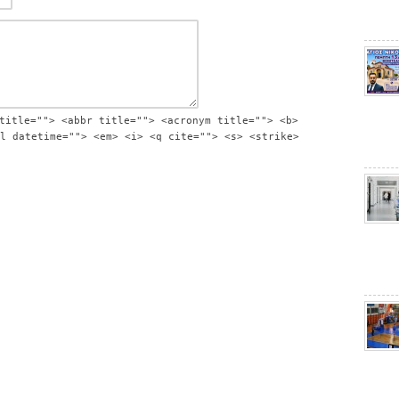
title=""> <abbr title=""> <acronym title=""> <b>
l datetime=""> <em> <i> <q cite=""> <s> <strike>