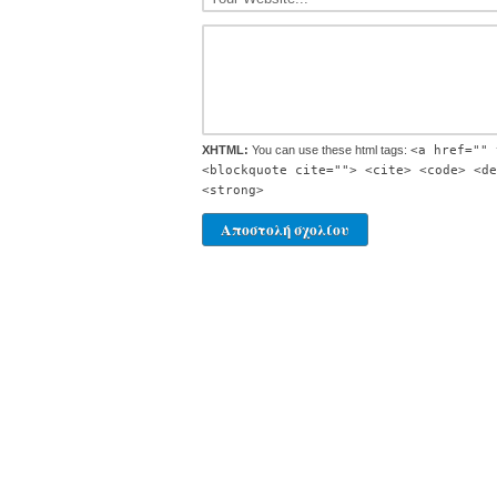
XHTML:
You can use these html tags:
<a href="" 
<blockquote cite=""> <cite> <code> <de
<strong>