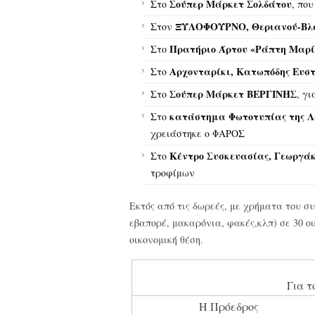
Σούπερ Μάρκετ Σολδάτου
Στο
, που
ΞΥΛΟΦΟΥΡΝΟ,
Θεριανού-Βλ
Στον
Πρατήριο Άρτου «Ράπτη Μαρ
Στο
Αρχονταρίκι, Κατωπόδης Ευστ
Στο
Σούπερ Μάρκετ ΒΕΡΓΙΝΗΣ
Στο
, γ
κατάστημα Φωτοτυπίας της Λ
Στο
χρειάστηκε ο ΦΑΡΟΣ
Κέντρο Συσκευασίας, Γεωργά
Στο
τροφίμων
Εκτός από τις δωρεές, με χρήματα του 
εβαπορέ, μακαρόνια, φακές,κλπ) σε 30 ο
οικονομική θέση.
Για τ
Η Πρόεδρος