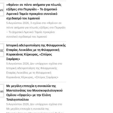
«Φρένο» σε πέντε αιτήματα για πλωτές
εξέδρες στο Περιγιάλι – Το Δημοτικό
Λιμενικό Ταμείο προκρίνει συνολικό
σχεδιασμό του λιμανιού
5 Αυγούστου 2026,
3 σχόλια
στο «Φρένο» σε
πέντε αιτήματα για πλωτές εξέδρες στο Περιγιάλι
– Το Δημοτικό Λιμενικό Ταμείο προκρίνει
συνολικό σχεδιασμό του λιμανιού
Ιστορική αδελφοποίηση της Φιλαρμονικής
Εταιρίας Λευκάδος με τη Φιλαρμονική
Κορακιάνας Κέρκυρας, «Σπύρος
Σαμάρας»
5 Αυγούστου 2026,
Δεν υπάρχουν σχόλια
στο
Ιστορική αδελφοποίηση της Φιλαρμονικής
Εταιρίας Λευκάδος με τη Φιλαρμονική
Κορακιάνας Κέρκυρας, «Σπύρος Σαμάρας»
Με μεγάλη επιτυχία η συναυλία της
Μαντολινάτας του Μουσικοφιλολογικού
Ομίλου «Ορφεύς» με την Ελένη
Τσαλιγοπούλου
5 Αυγούστου 2026,
Δεν υπάρχουν σχόλια
στο
Με μεγάλη επιτυχία η συναυλία της