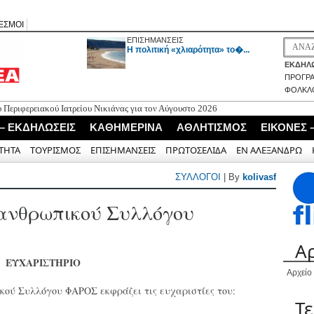
ΕΣΜΟΙ
ΕΠΙΣΗΜΑΝΣΕΙΣ
H πολιτική «χλιαρότητα» το�...
ΕΚΔΗΛΩ
ΠΡΟΓΡ
ΦΟΛΚΛ
ου Περιφερειακού Ιατρείου Νικιάνας για τον Αύγουστο 2026
ος δημοσιογράφος Επαμεινώνδας Μανωλίτσης - Την Παρασκευή η κηδεία
 – ΕΚΔΗΛΩΣΕΙΣ
ΚΑΘΗΜΕΡΙΝΑ
ΑΘΛΗΤΙΣΜΟΣ
ΕΙΚΟΝΕΣ 
ια τον έλεγχο λειτουργίας του ΒΙΟ.ΚΑ. και του δικτύου αποχέτευσης της Δ.Ε.
ΤΗΤΑ
ΤΟΥΡΙΣΜΟΣ
ΕΠΙΣΗΜΑΝΣΕΙΣ
ΠΡΩΤΟΣΕΛΙΔΑ
ΕΝ ΑΛΕΞΑΝΔΡΩ
 Λάκη Χαλκιά πού συνέδεσε την τέχνη με τους αγώνες και τους πόθους του
ΣΥΛΛΟΓΟΙ
| By
kolivasf
ράτη με τον Νόα Λεβή
λανθρωπικού Συλλόγου
Α
ΕΥΧΑΡΙΣΤΗΡΙΟ
Αρχείο
ικού Συλλόγου ΦΑΡΟΣ εκφράζει τις ευχαριστίες του:
Τ