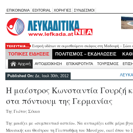
ΕΠΙΚΟΙΝΩΝΙΑ
EDITORIAL
ΧΟΡΗΓΙΕΣ
ΣΥΝΔΕΣΜΟΙ
Εισροή υδάτων σε εκμισθούμενο σκάφος στη Μαδουρή – Σώοι οι
ΣΧΟΛΙΟ ΣΤΟ ΔΗΜΟΣΙΕΥΜΑ: «Η Φαρμακολύτρια» του Αλέξανδ
ΤΟΠΙΚΕΣ ΕΙΔΗΣΕΙΣ
ΠΟΛΙΤΙΣΜΟΣ – ΕΚΔΗΛΩΣΕΙΣ
ΚΑΘ
Καλλιγωνίου (της Χριστίνας Μιχαλά)
Άγιος Νικήτας: Απορρίφθηκε αίτημα για φιλανθρωπική δράση 
Αρχική
ΑΥΤΟΔΙΟΙΚΗΣΗ
ΕΠΙΚΑΙΡΟΤΗΤΑ
ΤΟΥΡΙΣΜΟΣ
ΕΠΙΣ
Πανηγύρι της Παναγίας στον Αλέξανδρο με αφιέρωμα για τα 50
Νέο Τουριστικό Χωροταξικό: Τι αλλάζει σε Λευκάδα και Μεγανή
ΛΕΥΚ
Published On:
Δε, Ιουλ 30th, 2012
και τουριστική ανάπτυξη
Η μαέστρος Κωνσταντία Γουρζή κ
στα πόντιουμ της Γερμανίας
Της Γιώτας Σύκκα
Της μοιάζει με «συμπαντικό αστείο». Να αντικρίζει κάθε μέρα βγ
Μουσικής και Θεάτρου τη Γλυπτοθήκη του Μονάχου, εκεί όπου το 1