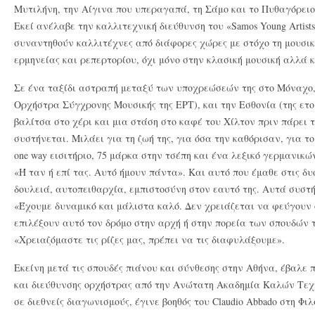
Μυτιλήνη, την Αίγινα που υπεραγαπά, τη Σάμο και το Πυθαγόρειο
Εκεί ανέλαβε την καλλιτεχνική διεύθυνση του «Samos Young Artists 
συναντηθούν καλλιτέχνες από διάφορες χώρες με στόχο τη μουσι
ερμηνείας και ρεπερτορίου, όχι μόνο στην κλασική μουσική αλλά κ
Σε ένα ταξίδι αστραπή μεταξύ των υποχρεώσεών της στο Μόναχο,
Ορχήστρα Σύγχρονης Μουσικής της ΕΡΤ), και την Εσθονία (της ετ
βαλίτσα στο χέρι και μια στάση στο καφέ του Χίλτον πριν πάρει τ
συστήνεται. Μιλάει για τη ζωή της, για όσα την καθόρισαν, για το
one way εισιτήριο, 75 μάρκα στην τσέπη και ένα λεξικό γερμανικώ
«Ή ταν ή επί τας. Αυτό ήμουν πάντα». Και αυτό που έμαθε στις δυ
δουλειά, αυτοπειθαρχία, εμπιστοσύνη στον εαυτό της. Αυτά συστή
«Έχουμε δυναμικό και μάλιστα καλό. Δεν χρειάζεται να φεύγουν 
επιλέξουν αυτό τον δρόμο στην αρχή ή στην πορεία των σπουδών τ
«Χρειαζόμαστε τις ρίζες μας, πρέπει να τις διαφυλάξουμε».
Εκείνη μετά τις σπουδές πιάνου και σύνθεσης στην Αθήνα, έβαλε 
και διεύθυνσης ορχήστρας από την Ανώτατη Ακαδημία Καλών Τεχ
σε διεθνείς διαγωνισμούς, έγινε βοηθός του Claudio Abbado στη Φ