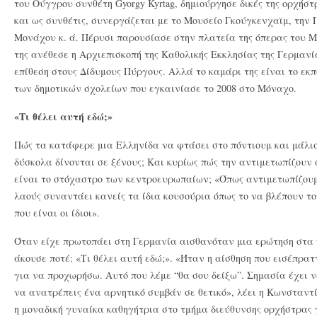
του Ούγγρου συνθέτη Gyorgy Kyrtag, δημιούργησε δικές της ορχήσ
και ως συνθέτις, συνεργάζεται με το Μουσείο Γκούγκενχαϊμ, την
Μονάχου κ. ά. Πέρυσι παρουσίασε στην πλατεία της όπερας του Μ
της ανέθεσε η Αρχιεπισκοπή της Καθολικής Εκκλησίας της Γερμανία
επίθεση στους Δίδυμους Πύργους. Αλλά το καμάρι της είναι το εκ
των δημοτικών σχολείων που εγκαινίασε το 2008 στο Μόναχο.
«Τι θέλει αυτή εδώ;»
Πώς τα κατάφερε μια Ελληνίδα να φτάσει στο πόντιουμ και μάλισ
δύσκολα δίνονται σε ξένους; Και κυρίως πώς την αντιμετωπίζουν 
είναι το στόχαστρο των κεντροευρωπαίων; «Όπως αντιμετωπίζουμε
λαούς συναντάει κανείς τα ίδια κουσούρια όπως το να βλέπουν τ
που είναι οι ίδιοι».
Όταν είχε πρωτοπάει στη Γερμανία αισθανόταν μια ερώτηση στα 
άκουσε ποτέ: «Τι θέλει αυτή εδώ;». «Ήταν η αίσθηση που εισέπρατ
για να προχωρήσω. Αυτό που λέμε “θα σου δείξω”. Σημασία έχει ν
να ανατρέπεις ένα αρνητικό συμβάν σε θετικό», λέει η Κωνσταντ
η μοναδική γυναίκα καθηγήτρια στο τμήμα διεύθυνσης ορχήστρας