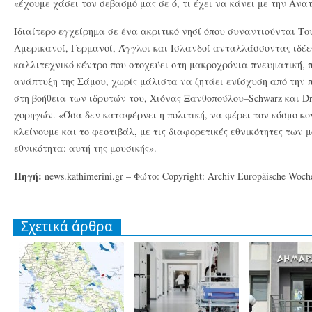
«έχουμε χάσει τον σεβασμό μας σε ό, τι έχει να κάνει με την Ανα
Ιδιαίτερο εγχείρημα σε ένα ακριτικό νησί όπου συναντιούνται Τού
Αμερικανοί, Γερμανοί, Άγγλοι και Ισλανδοί ανταλλάσσοντας ιδέε
καλλιτεχνικό κέντρο που στοχεύει στη μακροχρόνια πνευματική, π
ανάπτυξη της Σάμου, χωρίς μάλιστα να ζητάει ενίσχυση από την π
στη βοήθεια των ιδρυτών του, Χιόνας Ξανθοπούλου–Schwarz και D
χορηγών. «Όσα δεν καταφέρνει η πολιτική, να φέρει τον κόσμο κον
κλείνουμε και το φεστιβάλ, με τις διαφορετικές εθνικότητες των 
εθνικότητα: αυτή της μουσικής».
Πηγή:
news.kathimerini.gr – Φώτο: Copyright: Archiv Europäische Woch
Σχετικά άρθρα