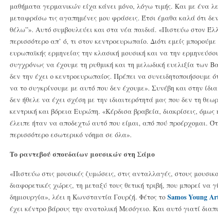
μαθήματα γερμανικών είχα κάνει μόνο, λόγω τιμής. Και με ένα 
μεταφράσω τις αγαπημένες μου φράσεις. Έτσι έμαθα καλά ότι δεν
θέλω”». Αυτό συμβουλεύει και στα νέα παιδιά. «Πιστεύω στον Έλ
περισσότερο απ’ ό, τι στον κεντροευρωπαίο. Διότι εμείς μπορούμε
ευρωπαϊκής ερμηνείας την κλασική μουσική και να την ερμηνεύσου
συγχρόνως να έχουμε τη ρυθμική και τη μελωδική ευελιξία των Β
δεν την έχει ο κεντροευρωπαίος. Πρέπει να συνειδητοποιήσουμε ό
να το συγκρίνουμε με αυτό που δεν έχουμε». Συνέβη και στην ίδι
δεν ήθελε να έχει σχέση με την ιδιαιτερότητά μας που δεν τη θε
κεντρική και βόρεια Ευρώπη. «Κέρδισα βραβεία, διακρίσεις, όμως
έλειπε ήταν να αποδεχτώ αυτό που είμαι, από πού προέρχομαι. Ότ
περισσότερο εσωτερικό νόημα σε όλα».
Το ραντεβού σπουδαίων μουσικών στη Σάμο
«Πιστεύω στις μουσικές ζυμώσεις, στις ανταλλαγές, στους μουσικ
διαφορετικές χώρες, τη μεταξύ τους θετική τριβή, που μπορεί να γ
Samos Young Arti
δημιουργία», λέει η Κωνσταντία Γουρζή. Φέτος το
έχει κέντρο βάρους την ανατολική Μεσόγειο. Και αυτό γιατί διαπ