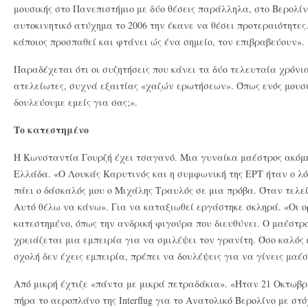
μουσικής στο Πανεπιστήμιο με δύο θέσεις παράλληλα, στο Βερολίν
αυτοκινητικό ατύχημα το 2006 την έκανε να θέσει προτεραιότητες
κάποιος προσπαθεί και φτάνει ώς ένα σημείο, τον επιβραβεύουν».
Παραδέχεται ότι οι συζητήσεις που κάνει τα δύο τελευταία χρόνι
ατελείωτες, συχνά εξαιτίας «χαζών ερωτήσεων». Όπως ενός μουσι
δουλεύουμε εμείς για σας;».
Το κατεστημένο
Η Κωνσταντία Γουρζή έχει τσαγανό. Μια γυναίκα μαέστρος ακόμη
Ελλάδα. «Ο Λουκάς Καρυτινός και η συμφωνική της ΕΡΤ ήταν ο λό
πάει ο δάσκαλός μου ο Μιχάλης Τραυλός σε μια πρόβα. Όταν τελε
Αυτό θέλω να κάνω». Για να καταξιωθεί εργάστηκε σκληρά. «Οι ορ
κατεστημένο, όπως την ανδρική φιγούρα που διευθύνει. Ο μαέστρο
χρειάζεται μια εμπειρία για να σμιλέψει τον γρανίτη. Όσο καλός 
σχολή δεν έχεις εμπειρία, πρέπει να δουλέψεις για να γίνεις μαέσ
Από μικρή έχτιζε «πάντα με μικρά πετραδάκια». «Ήταν 21 Οκτωβρί
πήρα το αεροπλάνο της Interflug για το Ανατολικό Βερολίνο με στ