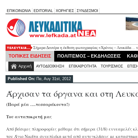
ΕΠΙΚΟΙΝΩΝΙΑ
EDITORIAL
ΧΟΡΗΓΙΕΣ
ΣΥΝΔΕΣΜΟΙ
Σήμερα Δευτέρα η έκθεση φωτογραφίας «Χρόνος – Λευκάδα… τέ
Ψήφισμα διαμαρτυρίας των κατοίκων Καβάλου για την έλλειψη
ΤΟΠΙΚΕΣ ΕΙΔΗΣΕΙΣ
ΠΟΛΙΤΙΣΜΟΣ – ΕΚΔΗΛΩΣΕΙΣ
ΚΑΘ
«Έφυγε» σε ηλικία 74 ετών ο ηθοποιός Νίκος Καλογερόπουλος
Η Λευκάδα τίμησε τον δικό της Ηλία Λογοθέτη σε μια βραδιά γ
Αρχική
ΑΥΤΟΔΙΟΙΚΗΣΗ
ΕΠΙΚΑΙΡΟΤΗΤΑ
ΤΟΥΡΙΣΜΟΣ
ΕΠΙΣ
Θεία Λειτουργία για τους απόδημους Αλεξανδρίτες στον Άγιο 
Published On:
Πα, Αυγ 31st, 2012
Άρχισαν τα όργανα και στη Λευκά
(Παρά μία ….τεσσαράκοντα!)
Του ανταποκριτή μας
Από βάσιμες πληροφορίες μάθαμε ότι σήμερα (31/8) εννεαμελές κ
τον Άγιο Νικήτα συνεπλάκη μετά από αντεγκλήσεις με καταστηματ