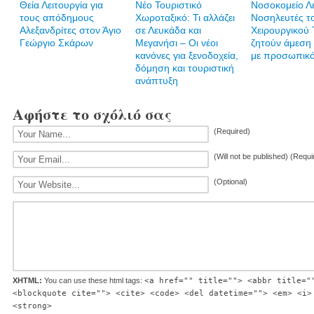
Θεία Λειτουργία για
Νέο Τουριστικό
Νοσοκομείο Λ
τους απόδημους
Χωροταξικό: Τι αλλάζει
Νοσηλευτές τ
Αλεξανδρίτες στον Άγιο
σε Λευκάδα και
Χειρουργικού 
Γεώργιο Σκάρων
Μεγανήσι – Οι νέοι
ζητούν άμεση
κανόνες για ξενοδοχεία,
με προσωπικ
δόμηση και τουριστική
ανάπτυξη
Αφήστε το σχόλιό σας
(Required)
(Will not be published) (Requi
(Optional)
XHTML:
You can use these html tags:
<a href="" title=""> <abbr title="
<blockquote cite=""> <cite> <code> <del datetime=""> <em> <i>
<strong>