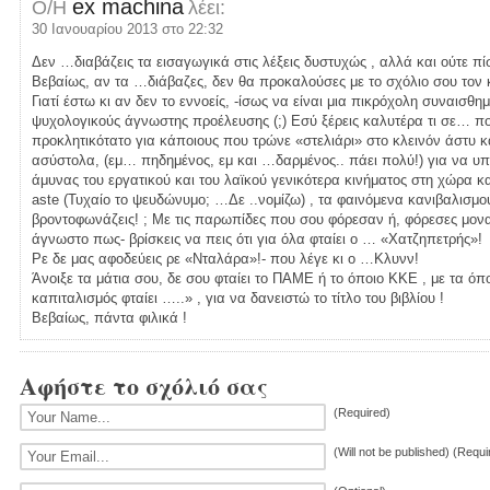
ex machina
Ο/Η
λέει:
30 Ιανουαρίου 2013 στο 22:32
Δεν …διαβάζεις τα εισαγωγικά στις λέξεις δυστυχώς , αλλά και ούτε πί
Βεβαίως, αν τα …διάβαζες, δεν θα προκαλούσες με το σχόλιο σου τον κ
Γιατί έστω κι αν δεν το εννοείς, -ίσως να είναι μια πικρόχολη συναισθ
ψυχολογικούς άγνωστης προέλευσης (;) Εσύ ξέρεις καλυτέρα τι σε… πο
προκλητικότατο για κάποιους που τρώνε «στελιάρι» στο κλεινόν άστυ
ασύστολα, (εμ… πηδημένος, εμ και …δαρμένος.. πάει πολύ!) για να υπ
άμυνας του εργατικού και του λαϊκού γενικότερα κινήματος στη χώρα και
aste (Τυχαίο το ψευδώνυμο; …Δε ..νομίζω) , τα φαινόμενα κανιβαλισμού
βροντοφωνάζεις! ; Με τις παρωπίδες που σου φόρεσαν ή, φόρεσες μον
άγνωστο πως- βρίσκεις να πεις ότι για όλα φταίει ο … «Χατζηπετρής»!
Ρε δε μας αφοδεύεις ρε «Νταλάρα»!- που λέγε κι ο …Κλυνν!
Άνοιξε τα μάτια σου, δε σου φταίει το ΠΑΜΕ ή το όποιο ΚΚΕ , με τα όπο
καπιταλισμός φταίει …..» , για να δανειστώ το τίτλο του βιβλίου !
Βεβαίως, πάντα φιλικά !
Αφήστε το σχόλιό σας
(Required)
(Will not be published) (Requi