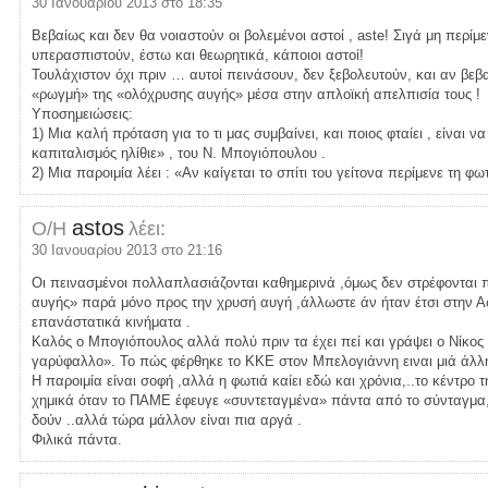
30 Ιανουαρίου 2013 στο 18:35
Βεβαίως και δεν θα νοιαστούν οι βολεμένοι αστοί , aste! Σιγά μη περίμ
υπερασπιστούν, έστω και θεωρητικά, κάποιοι αστοί!
Τουλάχιστον όχι πριν … αυτοί πεινάσουν, δεν ξεβολευτούν, και αν βε
«ρωγμή» της «ολόχρυσης αυγής» μέσα στην απλοϊκή απελπισία τους !
Υποσημειώσεις:
1) Μια καλή πρόταση για το τι μας συμβαίνει, και ποιος φταίει , είναι να
καπιταλισμός ηλίθιε» , του Ν. Μπογιόπουλου .
2) Μια παροιμία λέει : «Αν καίγεται το σπίτι του γείτονα περίμενε τη φω
astos
Ο/Η
λέει:
30 Ιανουαρίου 2013 στο 21:16
Οι πεινασμένοι πολλαπλασιάζονται καθημερινά ,όμως δεν στρέφονται 
αυγής» παρά μόνο προς την χρυσή αυγή ,άλλωστε άν ήταν έτσι στην Α
επανάστατικά κινήματα .
Καλός ο Μπογιόπουλος αλλά πολύ πριν τα έχει πεί και γράψει ο Νίκο
γαρύφαλλο». Το πώς φέρθηκε το ΚΚΕ στον Μπελογιάννη ειναι μιά άλλη
Η παροιμία είναι σοφή ,αλλά η φωτιά καίει εδώ και χρόνια,..το κέντρο
χημικά όταν το ΠΑΜΕ έφευγε «συντεταγμένα» πάντα από το σύνταγμα,
δούν ..αλλά τώρα μάλλον είναι πια αργά .
Φιλικά πάντα.