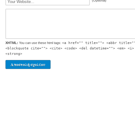
(Optional)
XHTML:
You can use these html tags:
<a href="" title=""> <abbr title="
<blockquote cite=""> <cite> <code> <del datetime=""> <em> <i>
<strong>