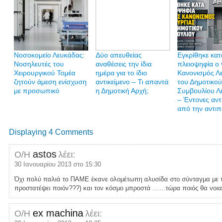
Νοσοκομείο Λευκάδας:
Δύο απευθείας
Εγκρίθηκε κατ
Νοσηλευτές του
αναθέσεις την ίδια
πλειοψηφία ο 
Χειρουργικού Τομέα
ημέρα για το ίδιο
Κανονισμός Λε
ζητούν άμεση ενίσχυση
αντικείμενο – Τι απαντά
του Δημοτικού
με προσωπικό
η Δημοτική Αρχή;
Συμβουλίου Λ
– Έντονες αντ
από την αντιπ
Displaying 4 Comments
astos
Ο/Η
λέει:
30 Ιανουαρίου 2013 στο 15:30
Όχι πολύ παλιά το ΠΑΜΕ έκανε ολομέτωπη αλυσίδα στο σύνταγμα με τ
προστατέψει ποιόν???) και τον κόσμο μπροστά ……τώρα ποιός θα νοια
ex machina
Ο/Η
λέει: