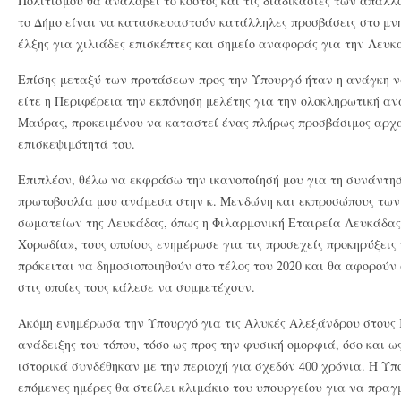
Πολιτισμού θα αναλάβει το κόστος και τις διαδικασίες των απαλλ
το Δήμο είναι να κατασκευαστούν κατάλληλες προσβάσεις στο μνημ
έλξης για χιλιάδες επισκέπτες και σημείο αναφοράς για την Λευκ
Επίσης μεταξύ των προτάσεων προς την Υπουργό ήταν η ανάγκη ν
είτε η Περιφέρεια την εκπόνηση μελέτης για την ολοκληρωτική α
Μαύρας, προκειμένου να καταστεί ένας πλήρως προσβάσιμος αρχα
επισκεψιμότητά του.
Επιπλέον, θέλω να εκφράσω την ικανοποίησή μου για τη συνάντη
πρωτοβουλία μου ανάμεσα στην κ. Μενδώνη και εκπροσώπους των
σωματείων της Λευκάδας, όπως η Φιλαρμονική Εταιρεία Λευκάδας,
Χορωδία», τους οποίους ενημέρωσε για τις προσεχείς προκηρύξεις
πρόκειται να δημοσιοποιηθούν στο τέλος του 2020 και θα αφορούν 
στις οποίες τους κάλεσε να συμμετέχουν.
Ακόμη ενημέρωσα την Υπουργό για τις Αλυκές Αλεξάνδρου στους 
ανάδειξης του τόπου, τόσο ως προς την φυσική ομορφιά, όσο και ω
ιστορικά συνδέθηκαν με την περιοχή για σχεδόν 400 χρόνια. Η Υπο
επόμενες ημέρες θα στείλει κλιμάκιο του υπουργείου για να πραγ