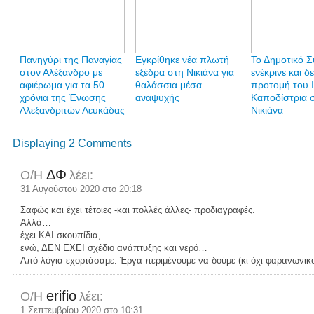
Πανηγύρι της Παναγίας
Εγκρίθηκε νέα πλωτή
Το Δημοτικό 
στον Αλέξανδρο με
εξέδρα στη Νικιάνα για
ενέκρινε και δ
αφιέρωμα για τα 50
θαλάσσια μέσα
προτομή του 
χρόνια της Ένωσης
αναψυχής
Καποδίστρια 
Αλεξανδριτών Λευκάδας
Νικιάνα
Displaying 2 Comments
ΔΦ
Ο/Η
λέει:
31 Αυγούστου 2020 στο 20:18
Σαφώς και έχει τέτοιες -και πολλές άλλες- προδιαγραφές.
Αλλά…
έχει ΚΑΙ σκουπίδια,
ενώ, ΔΕΝ ΕΧΕΙ σχέδιο ανάπτυξης και νερό…
Από λόγια εχορτάσαμε. Έργα περιμένουμε να δούμε (κι όχι φαρανωνικο
erifio
Ο/Η
λέει:
1 Σεπτεμβρίου 2020 στο 10:31