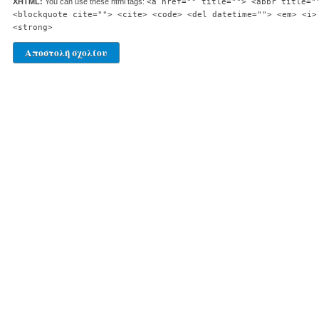
XHTML:
You can use these html tags:
<a href="" title=""> <abbr title="
<blockquote cite=""> <cite> <code> <del datetime=""> <em> <i>
<strong>