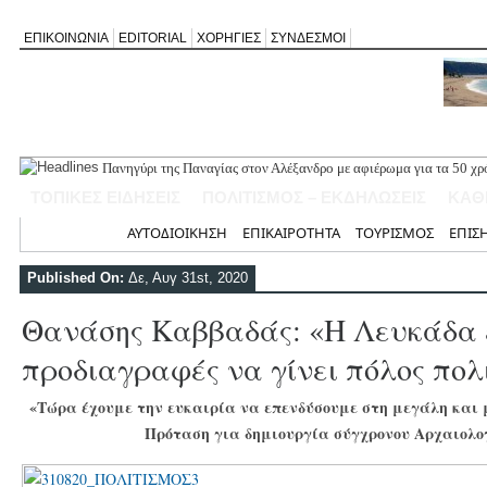
ΕΠΙΚΟΙΝΩΝΙΑ
EDITORIAL
ΧΟΡΗΓΙΕΣ
ΣΥΝΔΕΣΜΟΙ
Πανηγύρι της Παναγίας στον Αλέξανδρο με αφιέρωμα για τα 50 χ
Νέο Τουριστικό Χωροταξικό: Τι αλλάζει σε Λευκάδα και Μεγανήσι
ΤΟΠΙΚΕΣ ΕΙΔΗΣΕΙΣ
ΠΟΛΙΤΙΣΜΟΣ – ΕΚΔΗΛΩΣΕΙΣ
ΚΑΘ
και τουριστική ανάπτυξη
Απευθείας ανάθεση για τη λειτουργία και παρακολούθηση του Βιο
Αρχική
ΑΥΤΟΔΙΟΙΚΗΣΗ
ΕΠΙΚΑΙΡΟΤΗΤΑ
ΤΟΥΡΙΣΜΟΣ
ΕΠΙΣ
δικτύου Αγίου Νικήτα
Ναυάγιο του Β΄ Παγκοσμίου Πολέμου εντοπίστηκε ανοιχτά της Πρ
Published On:
Δε, Αυγ 31st, 2020
Διακομιδή 59χρονης από τον Καστό στο Μύτικα με μέριμνα του Λ
Θανάσης Καββαδάς: «Η Λευκάδα έ
προδιαγραφές να γίνει πόλος πο
«Τώρα έχουμε την ευκαιρία να επενδύσουμε στη μεγάλη και 
Πρόταση για δημιουργία σύγχρονου Αρχαιολο