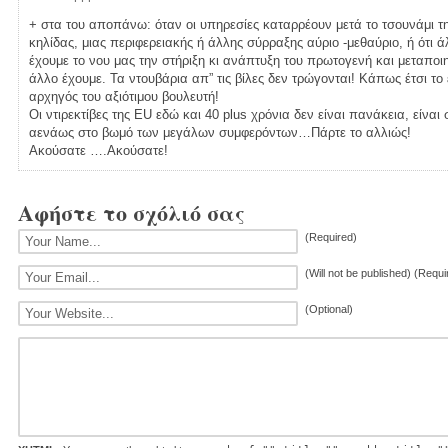
+ στα του αποπάνω: όταν οι υπηρεσίες καταρρέουν μετά το τσουνάμι τη
κηλίδας, μιας περιφερειακής ή άλλης σύρραξης αύριο -μεθαύριο, ή ότι 
έχουμε το νου μας την στήριξη κι ανάπτυξη του πρωτογενή και μεταποιητ
άλλο έχουμε. Τα ντουβάρια απ” τις βίλες δεν τρώγονται! Κάπως έτσι το ε
αρχηγός του αξιότιμου βουλευτή!
Οι ντιρεκτίβες της EU εδώ και 40 plus χρόνια δεν είναι πανάκεια, είνα
αενάως στο βωμό των μεγάλων συμφερόντων…Πάρτε το αλλιώς!
Ακούσατε ….Ακούσατε!
Αφήστε το σχόλιό σας
(Required)
(Will not be published) (Requi
(Optional)