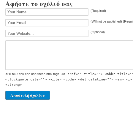
Αφήστε το σχόλιό σας
(Required)
(Will not be published) (Requi
(Optional)
XHTML:
You can use these html tags:
<a href="" title=""> <abbr title="
<blockquote cite=""> <cite> <code> <del datetime=""> <em> <i>
<strong>