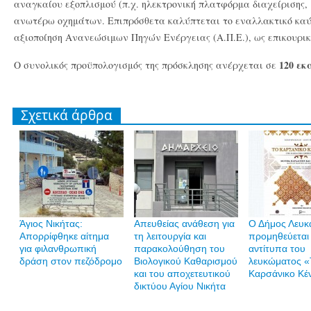
αναγκαίου εξοπλισμού (π.χ. ηλεκτρονική πλατφόρμα διαχείρισης,
ανωτέρω οχημάτων. Επιπρόσθετα καλύπτεται το εναλλακτικό καύ
αξιοποίηση Ανανεώσιμων Πηγών Ενέργειας (Α.Π.Ε.), ως επικουρικ
120 εκ
Ο συνολικός προϋπολογισμός της πρόσκλησης ανέρχεται σε
Σχετικά άρθρα
Άγιος Νικήτας:
Απευθείας ανάθεση για
Ο Δήμος Λευκ
Απορρίφθηκε αίτημα
τη λειτουργία και
προμηθεύεται
για φιλανθρωπική
παρακολούθηση του
αντίτυπα του
δράση στον πεζόδρομο
Βιολογικού Καθαρισμού
λευκώματος «
και του αποχετευτικού
Καρσάνικο Κέ
δικτύου Αγίου Νικήτα