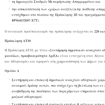
τη δημιουργία Σταθμών Μεταφόρτωσης Απορριμμάτων και
την αποκατάσταση των «χώρων ανεξέλεγκτης διάθεσης απορ
εντάχθηκαν στο πλαίσιο της Πρόσκλησης ΙΙΙ του προγράμματο
ΨΡ96465ΧΘ7-Χ7Τ).
220 εκ
Ο συνολικός προϋπολογισμός της πρόσκλησης ανέρχεται σε
Πρόσκληση ΑΤ10
«Συντήρηση δημοτικών ανοιχτών α
Η Πρόσκληση ΑΤ10, με τίτλο
μονάδων, προσβασιμότητα ΑμΕΑ»
είναι ενταγμένη στον Άξονα 
και Αθλητισμός» και αφορούν στη χρηματοδότηση των Δήμων για τι
Ομάδα Α
Συντήρηση και επισκευή δημοτικών ανοιχτών αθλητικών χώρω
συναφούς δράσης αυτών, που στόχο έχει τη βελτίωση των εν
αναβάθμιση της ποιότητας των παρεχόμενων υπηρεσιών στον 
μαζικού αθλητισμού.
Συντήρηση και επισκευή σχολικών κτιρίων & αύλειων χώρων