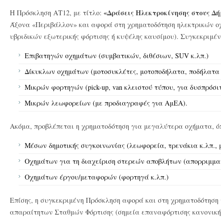
«Δράσεις Ηλεκτροκίνησης στους Δή
Η Πρόσκληση ΑΤ12, με τίτλο:
Άξονα «Περιβάλλον» και αφορά στη χρηματοδότηση ηλεκτρικών ο
υβριδικών εξωτερικής φόρτισης ή κυψέλης καυσίμου). Συγκεκριμέν
Επιβατηγών οχημάτων (συμβατικών, διθέσιων, SUV κ.λπ.)
Δίκυκλων οχημάτων (μοτοσυκλέτες, μοτοποδήλατα, ποδήλατα
Μικρών φορτηγών (pick-up, van κλειστού τύπου, για δυσπρόσιτ
Μικρών λεωφορείων (με προδιαγραφές για ΑμΕΑ).
Ακόμα, προβλέπεται η χρηματοδότηση για μεγαλύτερα οχήματα, ό
Μέσων δημοτικής συγκοινωνίας (λεωφορεία, τρενάκια κ.λπ.,
Οχημάτων για τη διαχείριση στερεών αποβλήτων (απορριμμα
Οχημάτων έργου/μεταφορών (φορτηγά κ.λπ.)
Επίσης, η συγκεκριμένη Πρόσκληση αφορά και στη χρηματοδότηση 
απαραίτητων Σταθμών Φόρτισης (σημεία επαναφόρτισης κανονικής 