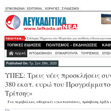
ΕΠΙΚΟΙΝΩΝΙΑ
EDITORIAL
ΧΟΡΗΓΙΕΣ
ΣΥΝΔΕΣΜΟΙ
Σύλληψη 58χρονου στο Μεγανήσι για υπόθεση ενδοοικογενειακ
Δύο συλλήψεις για κατοχή κάνναβης στη Λευκάδα στο πλαίσιο
ΤΟΠΙΚΕΣ ΕΙΔΗΣΕΙΣ
ΠΟΛΙΤΙΣΜΟΣ – ΕΚΔΗΛΩΣΕΙΣ
ΚΑΘ
Mέχρι τον Άγιο Νικόλαο Βόνιτσας έφτανε σήμερα το μεσημέρι 
Αφιέρωμα στον Ηλία Λογοθέτη απόψε στο Κηποθέατρο «Άγγελο
Αρχική
ΑΥΤΟΔΙΟΙΚΗΣΗ
ΕΠΙΚΑΙΡΟΤΗΤΑ
ΤΟΥΡΙΣΜΟΣ
ΕΠΙΣ
Η ΕΠ Ηπείρου – Κέρκυρας – Λευκάδας του ΚΚΕ πραγματοποίησε
Γράμμο
Published On:
Τρ, Σεπ 29th, 2020
ΥΠΕΣ: Τρεις νέες προσκλήσεις συ
380 εκατ. ευρώ του Προγράμματο
Τρίτσης»
Για περιβάλλον, αθλητικές εγκαταστάσεις, πρόσβαση ΑμΕΑ 