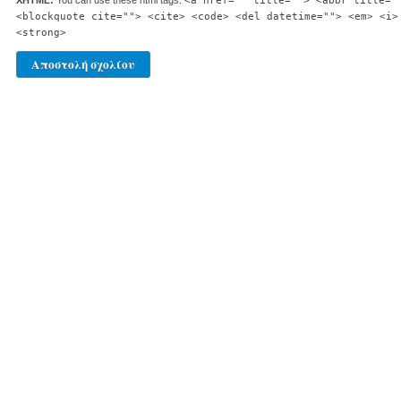
XHTML:
You can use these html tags:
<a href="" title=""> <abbr title="
<blockquote cite=""> <cite> <code> <del datetime=""> <em> <i>
<strong>