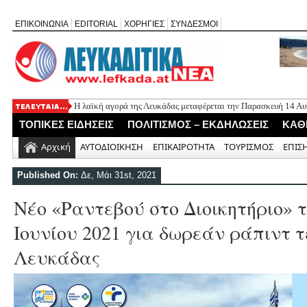
ΕΠΙΚΟΙΝΩΝΙΑ
EDITORIAL
ΧΟΡΗΓΙΕΣ
ΣΥΝΔΕΣΜΟΙ
Η λαϊκή αγορά της Λευκάδας μεταφέρεται την Παρασκευή 14 Α
Εορτασμός της Μεταμόρφωσης στο Μεγανήσι Λευκάδας
ΤΟΠΙΚΕΣ ΕΙΔΗΣΕΙΣ
ΠΟΛΙΤΙΣΜΟΣ – ΕΚΔΗΛΩΣΕΙΣ
ΚΑΘ
Ο Δήμος Λευκάδας προμηθεύεται 40 αντίτυπα του λευκώματος
Τρεις θεματικές ομιλίες στον Ιερό Ναό Μεταμορφώσεως του Σω
Αρχική
ΑΥΤΟΔΙΟΙΚΗΣΗ
ΕΠΙΚΑΙΡΟΤΗΤΑ
ΤΟΥΡΙΣΜΟΣ
ΕΠΙΣ
Οι μέρες και ώρες λειτουργίας του Περιφερειακού Ιατρείου Νικ
Published On:
Δε, Μάι 31st, 2021
Νέο «Ραντεβού στο Διοικητήριο» τ
Ιουνίου 2021 για δωρεάν ράπιντ τ
Λευκάδας