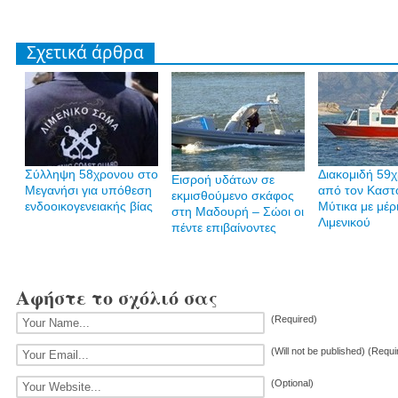
Σχετικά άρθρα
Σύλληψη 58χρονου στο
Διακομιδή 59
Εισροή υδάτων σε
Μεγανήσι για υπόθεση
από τον Καστ
εκμισθούμενο σκάφος
ενδοοικογενειακής βίας
Μύτικα με μέρ
στη Μαδουρή – Σώοι οι
Λιμενικού
πέντε επιβαίνοντες
Αφήστε το σχόλιό σας
(Required)
(Will not be published) (Requi
(Optional)