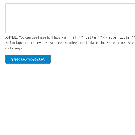
XHTML:
You can use these html tags:
<a href="" title=""> <abbr title="
<blockquote cite=""> <cite> <code> <del datetime=""> <em> <i>
<strong>