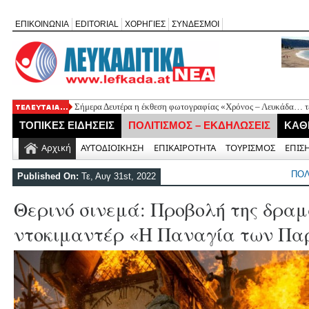
ΕΠΙΚΟΙΝΩΝΙΑ
EDITORIAL
ΧΟΡΗΓΙΕΣ
ΣΥΝΔΕΣΜΟΙ
Σήμερα Δευτέρα η έκθεση φωτογραφίας «Χρόνος – Λευκάδα… τέ
Ψήφισμα διαμαρτυρίας των κατοίκων Καβάλου για την έλλειψη
ΤΟΠΙΚΕΣ ΕΙΔΗΣΕΙΣ
ΠΟΛΙΤΙΣΜΟΣ – ΕΚΔΗΛΩΣΕΙΣ
ΚΑΘ
«Έφυγε» σε ηλικία 74 ετών ο ηθοποιός Νίκος Καλογερόπουλος
Η Λευκάδα τίμησε τον δικό της Ηλία Λογοθέτη σε μια βραδιά γ
Αρχική
ΑΥΤΟΔΙΟΙΚΗΣΗ
ΕΠΙΚΑΙΡΟΤΗΤΑ
ΤΟΥΡΙΣΜΟΣ
ΕΠΙΣ
Θεία Λειτουργία για τους απόδημους Αλεξανδρίτες στον Άγιο 
ΠΟΛ
Published On:
Τε, Αυγ 31st, 2022
Θερινό σινεμά: Προβολή της δραμ
ντοκιμαντέρ «Η Παναγία των Πα