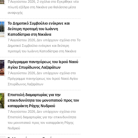
7 Αυγούστου 2026,
2 σχόλια
στο Εγκρίθηκε νέα
πλωτή εξέδρα στη Νικιάνα για θαλάσσια μέσα
αναψυχής
Το Δημοτικό Συμβούλιο ενέκρινε και
δεύτερη προτομή του Ιωάννη
Καποδίστρια στη Νικιάνα
7 Αυγούστου 2026,
Δεν υπάρχουν σχόλια
στο Το
Δημοτικό Συμβούλιο ενέκρινε και δεύτερη
προτομή του Ιωάννη Καποδίστρια στη Νικιάνα
Πρόγραμμα πανηγύρεως του Ιερού Ναού
Αγίου Σπυρίδωνος Λαζαράτων
7 Αυγούστου 2026,
Δεν υπάρχουν σχόλια
στο
Πρόγραμμα πανηγύρεως του Ιερού Ναού Αγίου
Σπυρίδωνος Λαζαράτων
Επιστολή διαμαρτυρίας για την
επικινδυνότητα του μονοπατιού προς τον
καταρράκτη Ράχης Νυδριού
7 Αυγούστου 2026,
Δεν υπάρχουν σχόλια
στο
Επιστολή διαμαρτυρίας για την επικινδυνότητα
του μονοπατιού προς τον καταρράκτη Ράχης
Νυδριού