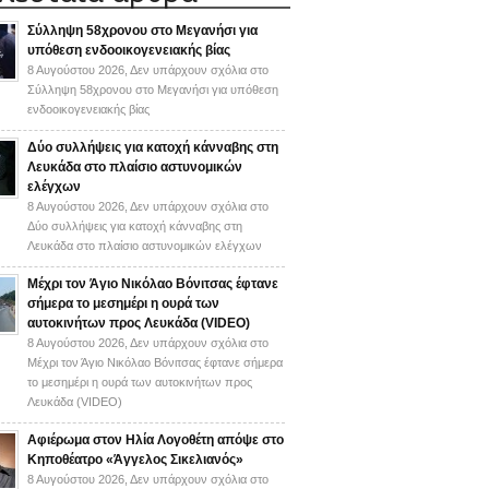
Σύλληψη 58χρονου στο Μεγανήσι για
υπόθεση ενδοοικογενειακής βίας
8 Αυγούστου 2026,
Δεν υπάρχουν σχόλια
στο
Σύλληψη 58χρονου στο Μεγανήσι για υπόθεση
ενδοοικογενειακής βίας
Δύο συλλήψεις για κατοχή κάνναβης στη
Λευκάδα στο πλαίσιο αστυνομικών
ελέγχων
8 Αυγούστου 2026,
Δεν υπάρχουν σχόλια
στο
Δύο συλλήψεις για κατοχή κάνναβης στη
Λευκάδα στο πλαίσιο αστυνομικών ελέγχων
Mέχρι τον Άγιο Νικόλαο Βόνιτσας έφτανε
σήμερα το μεσημέρι η ουρά των
αυτοκινήτων προς Λευκάδα (VIDEO)
8 Αυγούστου 2026,
Δεν υπάρχουν σχόλια
στο
Mέχρι τον Άγιο Νικόλαο Βόνιτσας έφτανε σήμερα
το μεσημέρι η ουρά των αυτοκινήτων προς
Λευκάδα (VIDEO)
Αφιέρωμα στον Ηλία Λογοθέτη απόψε στο
Κηποθέατρο «Άγγελος Σικελιανός»
8 Αυγούστου 2026,
Δεν υπάρχουν σχόλια
στο