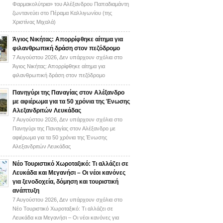
Φαρμακολύτρια» του Αλέξανδρου Παπαδιαμάντη
ζωντανεύει στο Πέραμα Καλλιγωνίου (της
Χριστίνας Μιχαλά)
Άγιος Νικήτας: Απορρίφθηκε αίτημα για
φιλανθρωπική δράση στον πεζόδρομο
7 Αυγούστου 2026,
Δεν υπάρχουν σχόλια
στο
Άγιος Νικήτας: Απορρίφθηκε αίτημα για
φιλανθρωπική δράση στον πεζόδρομο
Πανηγύρι της Παναγίας στον Αλέξανδρο
με αφιέρωμα για τα 50 χρόνια της Ένωσης
Αλεξανδριτών Λευκάδας
7 Αυγούστου 2026,
Δεν υπάρχουν σχόλια
στο
Πανηγύρι της Παναγίας στον Αλέξανδρο με
αφιέρωμα για τα 50 χρόνια της Ένωσης
Αλεξανδριτών Λευκάδας
Νέο Τουριστικό Χωροταξικό: Τι αλλάζει σε
Λευκάδα και Μεγανήσι – Οι νέοι κανόνες
για ξενοδοχεία, δόμηση και τουριστική
ανάπτυξη
7 Αυγούστου 2026,
Δεν υπάρχουν σχόλια
στο
Νέο Τουριστικό Χωροταξικό: Τι αλλάζει σε
Λευκάδα και Μεγανήσι – Οι νέοι κανόνες για