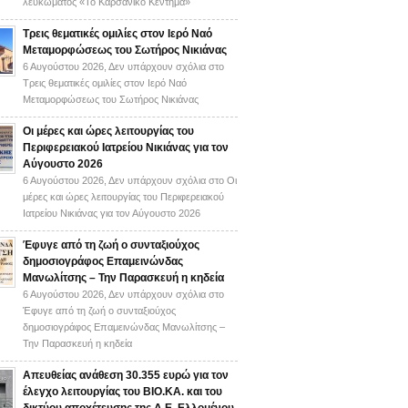
λευκώματος «Το Καρσάνικο Κέντημα»
Τρεις θεματικές ομιλίες στον Ιερό Ναό
Μεταμορφώσεως του Σωτήρος Νικιάνας
6 Αυγούστου 2026,
Δεν υπάρχουν σχόλια
στο
Τρεις θεματικές ομιλίες στον Ιερό Ναό
Μεταμορφώσεως του Σωτήρος Νικιάνας
Οι μέρες και ώρες λειτουργίας του
Περιφερειακού Ιατρείου Νικιάνας για τον
Αύγουστο 2026
6 Αυγούστου 2026,
Δεν υπάρχουν σχόλια
στο Οι
μέρες και ώρες λειτουργίας του Περιφερειακού
Ιατρείου Νικιάνας για τον Αύγουστο 2026
Έφυγε από τη ζωή ο συνταξιούχος
δημοσιογράφος Επαμεινώνδας
Μανωλίτσης – Την Παρασκευή η κηδεία
6 Αυγούστου 2026,
Δεν υπάρχουν σχόλια
στο
Έφυγε από τη ζωή ο συνταξιούχος
δημοσιογράφος Επαμεινώνδας Μανωλίτσης –
Την Παρασκευή η κηδεία
Απευθείας ανάθεση 30.355 ευρώ για τον
έλεγχο λειτουργίας του ΒΙΟ.ΚΑ. και του