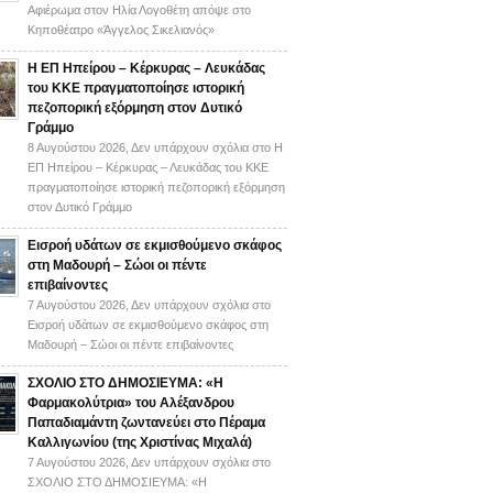
Αφιέρωμα στον Ηλία Λογοθέτη απόψε στο
Κηποθέατρο «Άγγελος Σικελιανός»
Η ΕΠ Ηπείρου – Κέρκυρας – Λευκάδας
του ΚΚΕ πραγματοποίησε ιστορική
πεζοπορική εξόρμηση στον Δυτικό
Γράμμο
8 Αυγούστου 2026,
Δεν υπάρχουν σχόλια
στο Η
ΕΠ Ηπείρου – Κέρκυρας – Λευκάδας του ΚΚΕ
πραγματοποίησε ιστορική πεζοπορική εξόρμηση
στον Δυτικό Γράμμο
Εισροή υδάτων σε εκμισθούμενο σκάφος
στη Μαδουρή – Σώοι οι πέντε
επιβαίνοντες
7 Αυγούστου 2026,
Δεν υπάρχουν σχόλια
στο
Εισροή υδάτων σε εκμισθούμενο σκάφος στη
Μαδουρή – Σώοι οι πέντε επιβαίνοντες
ΣΧΟΛΙΟ ΣΤΟ ΔΗΜΟΣΙΕΥΜΑ: «Η
Φαρμακολύτρια» του Αλέξανδρου
Παπαδιαμάντη ζωντανεύει στο Πέραμα
Καλλιγωνίου (της Χριστίνας Μιχαλά)
7 Αυγούστου 2026,
Δεν υπάρχουν σχόλια
στο
ΣΧΟΛΙΟ ΣΤΟ ΔΗΜΟΣΙΕΥΜΑ: «Η