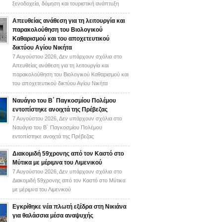
ξενοδοχεία, δόμηση και τουριστική ανάπτυξη
Απευθείας ανάθεση για τη λειτουργία και
παρακολούθηση του Βιολογικού
Καθαρισμού και του αποχετευτικού
δικτύου Αγίου Νικήτα
7 Αυγούστου 2026,
Δεν υπάρχουν σχόλια
στο
Απευθείας ανάθεση για τη λειτουργία και
παρακολούθηση του Βιολογικού Καθαρισμού και
του αποχετευτικού δικτύου Αγίου Νικήτα
Ναυάγιο του Β΄ Παγκοσμίου Πολέμου
εντοπίστηκε ανοιχτά της Πρέβεζας
7 Αυγούστου 2026,
Δεν υπάρχουν σχόλια
στο
Ναυάγιο του Β΄ Παγκοσμίου Πολέμου
εντοπίστηκε ανοιχτά της Πρέβεζας
Διακομιδή 59χρονης από τον Καστό στο
Μύτικα με μέριμνα του Λιμενικού
7 Αυγούστου 2026,
Δεν υπάρχουν σχόλια
στο
Διακομιδή 59χρονης από τον Καστό στο Μύτικα
με μέριμνα του Λιμενικού
Εγκρίθηκε νέα πλωτή εξέδρα στη Νικιάνα
για θαλάσσια μέσα αναψυχής