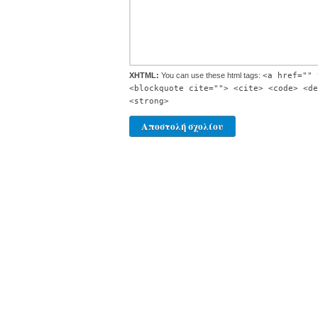
XHTML:
You can use these html tags:
<a href="" 
<blockquote cite=""> <cite> <code> <de
<strong>