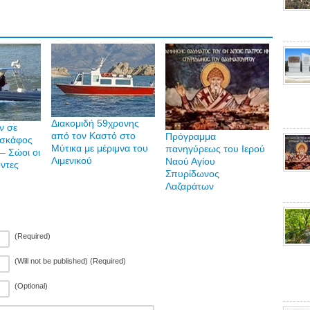
Διακομιδή 59χρονης
ν σε
από τον Καστό στο
Πρόγραμμα
 σκάφος
Μύτικα με μέριμνα του
πανηγύρεως του Ιερού
– Σώοι οι
Λιμενικού
Ναού Αγίου
οντες
Σπυρίδωνος
Λαζαράτων
(Required)
(Will not be published) (Required)
(Optional)