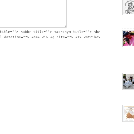
title=""> <abbr title=""> <acronym title=""> <b>
l datetime=""> <em> <i> <q cite=""> <s> <strike>