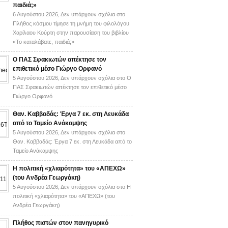
παιδιά;»
6 Αυγούστου 2026,
Δεν υπάρχουν σχόλια
στο
Πλήθος κόσμου τίμησε τη μνήμη του φιλολόγου
Χαρίλαου Κούρτη στην παρουσίαση του βιβλίου
«Το καταλάβατε, παιδιά;»
Ο ΠΑΣ Σφακιωτών απέκτησε τον
επιθετικό μέσο Γιώργο Ορφανό
5 Αυγούστου 2026,
Δεν υπάρχουν σχόλια
στο Ο
ΠΑΣ Σφακιωτών απέκτησε τον επιθετικό μέσο
Γιώργο Ορφανό
Θαν. Καββαδάς: Έργα 7 εκ. στη Λευκάδα
από το Ταμείο Ανάκαμψης
5 Αυγούστου 2026,
Δεν υπάρχουν σχόλια
στο
Θαν. Καββαδάς: Έργα 7 εκ. στη Λευκάδα από το
Ταμείο Ανάκαμψης
H πολιτική «χλιαρότητα» του «AΠΕΧΩ»
(του Ανδρέα Γεωργάκη)
5 Αυγούστου 2026,
Δεν υπάρχουν σχόλια
στο H
πολιτική «χλιαρότητα» του «AΠΕΧΩ» (του
Ανδρέα Γεωργάκη)
Πλήθος πιστών στον πανηγυρικό