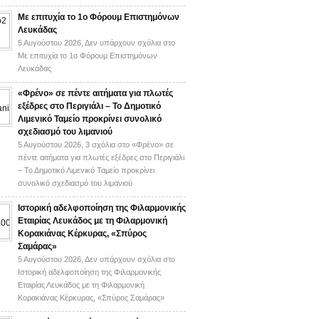
Με επιτυχία το 1ο Φόρουμ Επιστημόνων
Λευκάδας
5 Αυγούστου 2026,
Δεν υπάρχουν σχόλια
στο
Με επιτυχία το 1ο Φόρουμ Επιστημόνων
Λευκάδας
«Φρένο» σε πέντε αιτήματα για πλωτές
εξέδρες στο Περιγιάλι – Το Δημοτικό
Λιμενικό Ταμείο προκρίνει συνολικό
σχεδιασμό του λιμανιού
5 Αυγούστου 2026,
3 σχόλια
στο «Φρένο» σε
πέντε αιτήματα για πλωτές εξέδρες στο Περιγιάλι
– Το Δημοτικό Λιμενικό Ταμείο προκρίνει
συνολικό σχεδιασμό του λιμανιού
Ιστορική αδελφοποίηση της Φιλαρμονικής
Εταιρίας Λευκάδος με τη Φιλαρμονική
Κορακιάνας Κέρκυρας, «Σπύρος
Σαμάρας»
5 Αυγούστου 2026,
Δεν υπάρχουν σχόλια
στο
Ιστορική αδελφοποίηση της Φιλαρμονικής
Εταιρίας Λευκάδος με τη Φιλαρμονική
Κορακιάνας Κέρκυρας, «Σπύρος Σαμάρας»