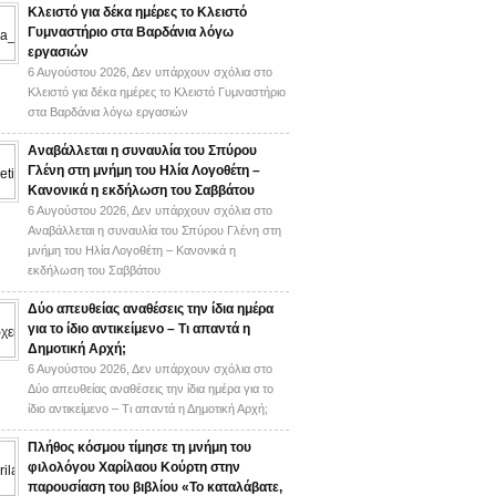
Κλειστό για δέκα ημέρες το Κλειστό
Γυμναστήριο στα Βαρδάνια λόγω
εργασιών
6 Αυγούστου 2026,
Δεν υπάρχουν σχόλια
στο
Κλειστό για δέκα ημέρες το Κλειστό Γυμναστήριο
στα Βαρδάνια λόγω εργασιών
Αναβάλλεται η συναυλία του Σπύρου
Γλένη στη μνήμη του Ηλία Λογοθέτη –
Κανονικά η εκδήλωση του Σαββάτου
6 Αυγούστου 2026,
Δεν υπάρχουν σχόλια
στο
Αναβάλλεται η συναυλία του Σπύρου Γλένη στη
μνήμη του Ηλία Λογοθέτη – Κανονικά η
εκδήλωση του Σαββάτου
Δύο απευθείας αναθέσεις την ίδια ημέρα
για το ίδιο αντικείμενο – Τι απαντά η
Δημοτική Αρχή;
6 Αυγούστου 2026,
Δεν υπάρχουν σχόλια
στο
Δύο απευθείας αναθέσεις την ίδια ημέρα για το
ίδιο αντικείμενο – Τι απαντά η Δημοτική Αρχή;
Πλήθος κόσμου τίμησε τη μνήμη του
φιλολόγου Χαρίλαου Κούρτη στην
παρουσίαση του βιβλίου «Το καταλάβατε,