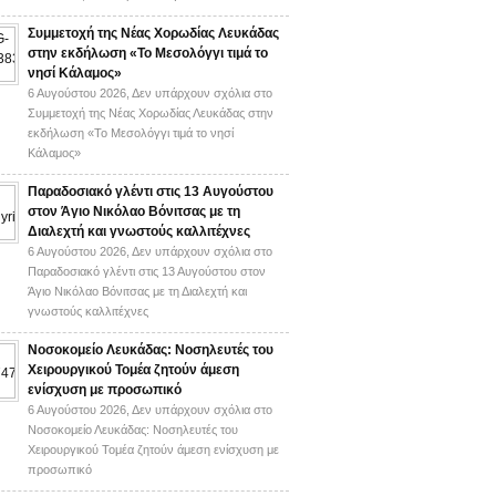
Συμμετοχή της Νέας Χορωδίας Λευκάδας
στην εκδήλωση «Το Μεσολόγγι τιμά το
νησί Κάλαμος»
6 Αυγούστου 2026,
Δεν υπάρχουν σχόλια
στο
Συμμετοχή της Νέας Χορωδίας Λευκάδας στην
εκδήλωση «Το Μεσολόγγι τιμά το νησί
Κάλαμος»
Παραδοσιακό γλέντι στις 13 Αυγούστου
στον Άγιο Νικόλαο Βόνιτσας με τη
Διαλεχτή και γνωστούς καλλιτέχνες
6 Αυγούστου 2026,
Δεν υπάρχουν σχόλια
στο
Παραδοσιακό γλέντι στις 13 Αυγούστου στον
Άγιο Νικόλαο Βόνιτσας με τη Διαλεχτή και
γνωστούς καλλιτέχνες
Νοσοκομείο Λευκάδας: Νοσηλευτές του
Χειρουργικού Τομέα ζητούν άμεση
ενίσχυση με προσωπικό
6 Αυγούστου 2026,
Δεν υπάρχουν σχόλια
στο
Νοσοκομείο Λευκάδας: Νοσηλευτές του
Χειρουργικού Τομέα ζητούν άμεση ενίσχυση με
προσωπικό