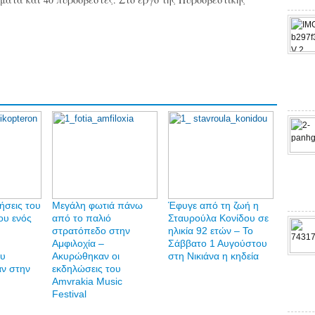
ήσεις του
Μεγάλη φωτιά πάνω
Έφυγε από τη ζωή η
ου ενός
από το παλιό
Σταυρούλα Κονίδου σε
στρατόπεδο στην
ηλικία 92 ετών – Το
Αμφιλοχία –
Σάββατο 1 Αυγούστου
ου
Ακυρώθηκαν οι
στη Νικιάνα η κηδεία
ν στην
εκδηλώσεις του
)
Amvrakia Music
Festival