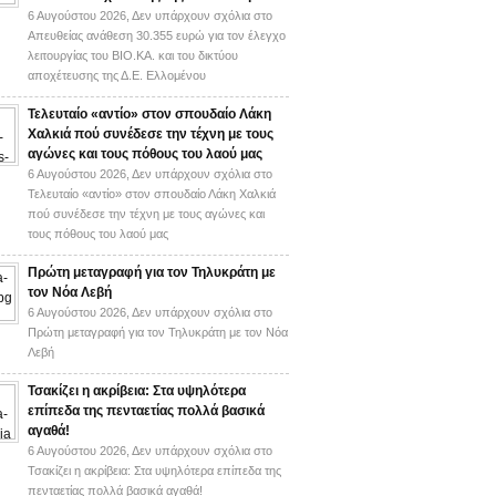
6 Αυγούστου 2026,
Δεν υπάρχουν σχόλια
στο
Απευθείας ανάθεση 30.355 ευρώ για τον έλεγχο
λειτουργίας του ΒΙΟ.ΚΑ. και του δικτύου
αποχέτευσης της Δ.Ε. Ελλομένου
Τελευταίο «αντίο» στον σπουδαίο Λάκη
Χαλκιά πού συνέδεσε την τέχνη με τους
αγώνες και τους πόθους του λαού μας
6 Αυγούστου 2026,
Δεν υπάρχουν σχόλια
στο
Τελευταίο «αντίο» στον σπουδαίο Λάκη Χαλκιά
πού συνέδεσε την τέχνη με τους αγώνες και
τους πόθους του λαού μας
Πρώτη μεταγραφή για τον Τηλυκράτη με
τον Νόα Λεβή
6 Αυγούστου 2026,
Δεν υπάρχουν σχόλια
στο
Πρώτη μεταγραφή για τον Τηλυκράτη με τον Νόα
Λεβή
Τσακίζει η ακρίβεια: Στα υψηλότερα
επίπεδα της πενταετίας πολλά βασικά
αγαθά!
6 Αυγούστου 2026,
Δεν υπάρχουν σχόλια
στο
Τσακίζει η ακρίβεια: Στα υψηλότερα επίπεδα της
πενταετίας πολλά βασικά αγαθά!