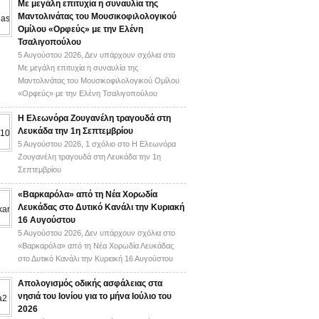
Με μεγάλη επιτυχία η συναυλία της
Μαντολινάτας του Μουσικοφιλολογικού
Ομίλου «Ορφεύς» με την Ελένη
Τσαλιγοπούλου
5 Αυγούστου 2026,
Δεν υπάρχουν σχόλια
στο
Με μεγάλη επιτυχία η συναυλία της
Μαντολινάτας του Μουσικοφιλολογικού Ομίλου
«Ορφεύς» με την Ελένη Τσαλιγοπούλου
Η Ελεωνόρα Ζουγανέλη τραγουδά στη
Λευκάδα την 1η Σεπτεμβρίου
5 Αυγούστου 2026,
1 σχόλιο
στο Η Ελεωνόρα
Ζουγανέλη τραγουδά στη Λευκάδα την 1η
Σεπτεμβρίου
«Βαρκαρόλα» από τη Νέα Χορωδία
Λευκάδας στο Δυτικό Κανάλι την Κυριακή
16 Αυγούστου
5 Αυγούστου 2026,
Δεν υπάρχουν σχόλια
στο
«Βαρκαρόλα» από τη Νέα Χορωδία Λευκάδας
στο Δυτικό Κανάλι την Κυριακή 16 Αυγούστου
Απολογισμός οδικής ασφάλειας στα
νησιά του Ιονίου για το μήνα Ιούλιο του
2026