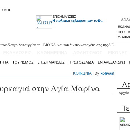
ΕΣΜΟΙ
ΕΠΙΣΗΜΑΝΣΕΙΣ
H πολιτική «χλιαρότητα» το�...
ΕΚΔΗΛΩ
ΠΡΟΓΡ
ΦΟΛΚΛ
τον έλεγχο λειτουργίας του ΒΙΟ.ΚΑ. και του δικτύου αποχέτευσης της Δ.Ε.
 – ΕΚΔΗΛΩΣΕΙΣ
ΚΑΘΗΜΕΡΙΝΑ
ΑΘΛΗΤΙΣΜΟΣ
ΕΙΚΟΝΕΣ 
άκη Χαλκιά πού συνέδεσε την τέχνη με τους αγώνες και τους πόθους του
ΤΗΤΑ
ΤΟΥΡΙΣΜΟΣ
ΕΠΙΣΗΜΑΝΣΕΙΣ
ΠΡΩΤΟΣΕΛΙΔΑ
ΕΝ ΑΛΕΞΑΝΔΡΩ
τη με τον Νόα Λεβή
α επίπεδα της πενταετίας πολλά βασικά αγαθά!
ΚΟΙΝΩΝΙΑ
| By
kolivasf
κάδας στην εκδήλωση «Το Μεσολόγγι τιμά το νησί Κάλαμος»
Α
υρκαγιά στην Αγία Μαρίνα
Αρχείο
Τ