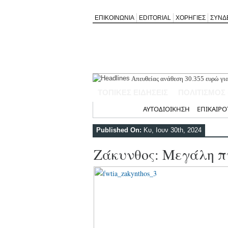
ΕΠΙΚΟΙΝΩΝΙΑ
EDITORIAL
ΧΟΡΗΓΙΕΣ
ΣΥΝΔ
Απευθείας ανάθεση 30.355 ευρώ για 
Ελλομένου
ΤΟΠΙΚΕΣ ΕΙΔΗΣΕΙΣ
ΠΟΛΙΤΙΣΜΟΣ
Τελευταίο «αντίο» στον σπουδαίο Λ
λαού μας
Αρχική
ΑΥΤΟΔΙΟΙΚΗΣΗ
ΕΠΙΚΑΙΡΟ
Πρώτη μεταγραφή για τον Τηλυκρά
Τσακίζει η ακρίβεια: Στα υψηλότερ
Published On:
Κυ, Ιουν 30th, 2024
Συμμετοχή της Νέας Χορωδίας Λευ
Ζάκυνθος: Μεγάλη π