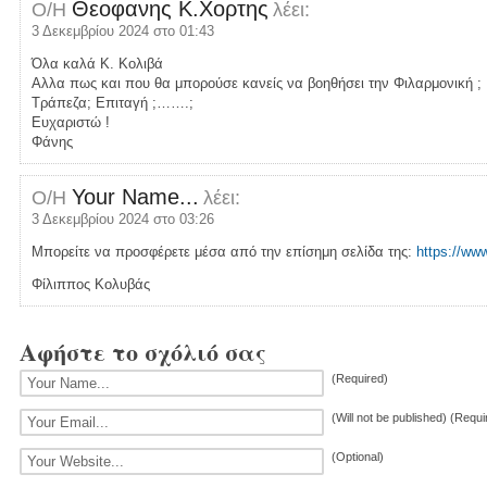
Θεοφανης Κ.Χορτης
Ο/Η
λέει:
3 Δεκεμβρίου 2024 στο 01:43
Όλα καλά Κ. Κολιβά
Αλλα πως και που θα μπορούσε κανείς να βοηθήσει την Φιλαρμονική ;
Τράπεζα; Επιταγή ;…….;
Ευχαριστώ !
Φάνης
Your Name...
Ο/Η
λέει:
3 Δεκεμβρίου 2024 στο 03:26
Μπορείτε να προσφέρετε μέσα από την επίσημη σελίδα της:
https://www
Φίλιππος Κολυβάς
Αφήστε το σχόλιό σας
(Required)
(Will not be published) (Requi
(Optional)