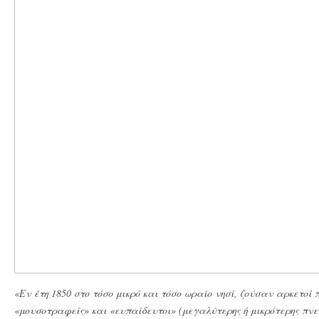
«Εν έτη 1850 στο τόσο μικρό και τόσο ωραίο νησί, ζούσαν
αρκετοί π
«μουσοτραφείς» και «ευπαίδευτοι» (μεγαλύτερης ή μικρότερης πνε