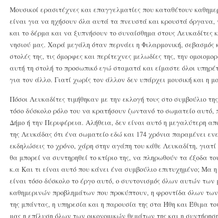
Μουσικοί ερασιτέχνες και επαγγελματίες που καταθέτουν καθημε
είναι για να ηχήσουν όλα αυτά τα πνευστά και κρουστά όργανα, γ
και το δέρμα και να ξυπνήσουν το συναίσθημα στους Λευκαδίτες κ
νησιού μας. Χαρά μεγάλη όταν περνάει η Φιλαρμονική, σεβασμός 
στολές της, τις όμορφες και περίτεχνες μελωδίες της, την ομοιομο
αυτή τη στολή το προσωπικό εγώ σταματά και είμαστε όλοι υπηρέτ
για τον άλλο. Γιατί χωρίς τον άλλον δεν υπάρχει μουσική και η μ
Πόσοι Λευκαδίτες τιμήθηκαν με την εκλογή τους στο συμβούλιο τη
τόσο δύσκολο ρόλο του να κρατήσουν ζωντανό το σωματείο αυτό, π
Δήμο ή την Περιφέρεια. Αλήθεια, δεν είναι αυτό η μεγαλύτερη απ
της Λευκάδας ότι ένα σωματείο εδώ και 174 χρόνια παραμένει εν
εκδηλώσεις το χρόνο, χάρη στην αγάπη του κάθε Λευκαδίτη, γιατί
θα μπορεί να συντηρηθεί το κτίριο της, να πληρωθούν τα έξοδα τ
κ.α Και τι είναι αυτό που κάνει ένα συμβούλιο επιτυχημένο; Μα η
είναι τόσο δύσκολο το έργο αυτό, ο συντονισμός όλων αυτών των 
καθημερινών προβλημάτων που προκύπτουν, η φροντίδα όλων των
της μπάντας, η υπηρεσία και η παρουσία της στα Ήθη και Έθιμα το
μας η επίλυση όλων των οικονομικών θεμάτων της και η συντήρηση