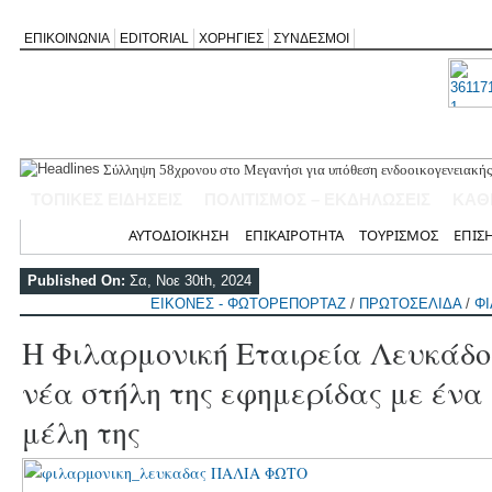
ΕΠΙΚΟΙΝΩΝΙΑ
EDITORIAL
ΧΟΡΗΓΙΕΣ
ΣΥΝΔΕΣΜΟΙ
Σύλληψη 58χρονου στο Μεγανήσι για υπόθεση ενδοοικογενειακής
Δύο συλλήψεις για κατοχή κάνναβης στη Λευκάδα στο πλαίσιο ασ
ΤΟΠΙΚΕΣ ΕΙΔΗΣΕΙΣ
ΠΟΛΙΤΙΣΜΟΣ – ΕΚΔΗΛΩΣΕΙΣ
ΚΑΘ
Mέχρι τον Άγιο Νικόλαο Βόνιτσας έφτανε σήμερα το μεσημέρι η 
Αφιέρωμα στον Ηλία Λογοθέτη απόψε στο Κηποθέατρο «Άγγελος 
Αρχική
ΑΥΤΟΔΙΟΙΚΗΣΗ
ΕΠΙΚΑΙΡΟΤΗΤΑ
ΤΟΥΡΙΣΜΟΣ
ΕΠΙΣ
Η ΕΠ Ηπείρου – Κέρκυρας – Λευκάδας του ΚΚΕ πραγματοποίησε ι
Γράμμο
Published On:
Σα, Νοε 30th, 2024
ΕΙΚΟΝΕΣ - ΦΩΤΟΡΕΠΟΡΤΑΖ
/
ΠΡΩΤΟΣΕΛΙΔΑ
/
Φ
Η Φιλαρμονική Εταιρεία Λευκάδος
νέα στήλη της εφημερίδας με έν
μέλη της