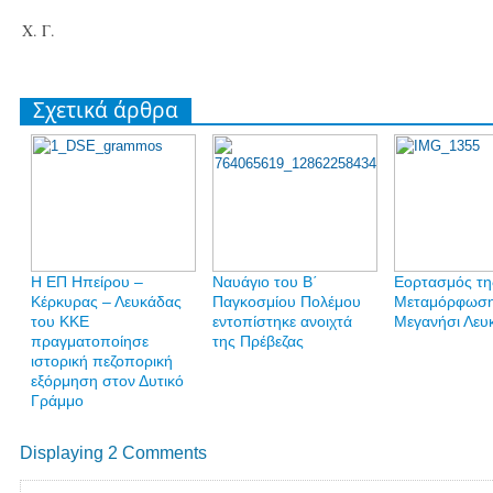
Χ. Γ.
Σχετικά άρθρα
Η ΕΠ Ηπείρου –
Ναυάγιο του Β΄
Εορτασμός τη
Κέρκυρας – Λευκάδας
Παγκοσμίου Πολέμου
Μεταμόρφωση
του ΚΚΕ
εντοπίστηκε ανοιχτά
Μεγανήσι Λευ
πραγματοποίησε
της Πρέβεζας
ιστορική πεζοπορική
εξόρμηση στον Δυτικό
Γράμμο
Displaying 2 Comments