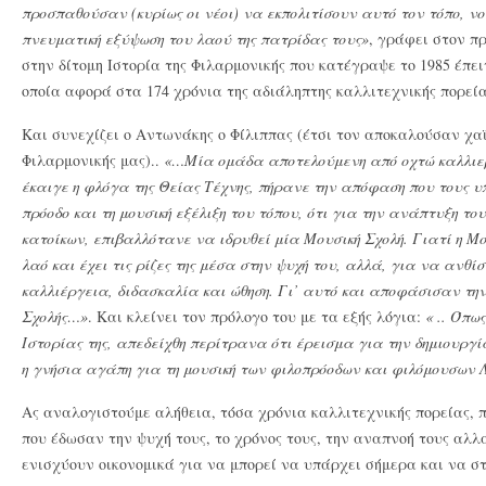
προσπαθούσαν (κυρίως οι νέοι) να εκπολιτίσουν αυτό τον τόπο, ν
πνευματική εξύψωση του λαού της πατρίδας τους»
, γράφει στον π
στην δίτομη Ιστορία της Φιλαρμονικής που κατέγραψε το 1985 έπε
οποία αφορά στα 174 χρόνια της αδιάληπτης καλλιτεχνικής πορεία
Και συνεχίζει ο Αντωνάκης ο Φίλιππας (έτσι τον αποκαλούσαν χαϊ
Φιλαρμονικής μας)..
«…Μία ομάδα αποτελούμενη από οχτώ καλλιερ
έκαιγε η φλόγα της Θείας Τέχνης, πήρανε την απόφαση που τους υ
πρόοδο και τη μουσική εξέλιξη του τόπου, ότι για την ανάπτυξη το
κατοίκων, επιβαλλότανε να ιδρυθεί μία Μουσική Σχολή. Γιατί η Μο
λαό και έχει τις ρίζες της μέσα στην ψυχή του, αλλά, για να ανθί
καλλιέργεια, διδασκαλία και ώθηση. Γι’ αυτό και αποφάσισαν την
Σχολής…»
. Και κλείνει τον πρόλογο του με τα εξής λόγια:
« .. Όπω
Ιστορίας της, απεδείχθη περίτρανα ότι έρεισμα για την δημιουργία
η γνήσια αγάπη για τη μουσική των φιλοπρόοδων και φιλόμουσων
Ας αναλογιστούμε αλήθεια, τόσα χρόνια καλλιτεχνικής πορείας, π
που έδωσαν την ψυχή τους, το χρόνος τους, την αναπνοή τους αλλ
ενισχύουν οικονομικά για να μπορεί να υπάρχει σήμερα και να στο