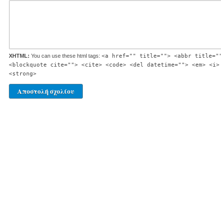
XHTML:
You can use these html tags:
<a href="" title=""> <abbr title="
<blockquote cite=""> <cite> <code> <del datetime=""> <em> <i>
<strong>