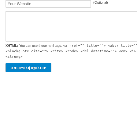
(Optional)
XHTML:
You can use these html tags:
<a href="" title=""> <abbr title="
<blockquote cite=""> <cite> <code> <del datetime=""> <em> <i>
<strong>