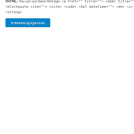
XHTML:
You can use these html tags:
<a href="" title=""> <abbr title="
<blockquote cite=""> <cite> <code> <del datetime=""> <em> <i>
<strong>