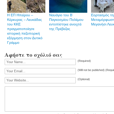
Η ΕΠ Ηπείρου –
Ναυάγιο του Β΄
Εορτασμός τη
Κέρκυρας – Λευκάδας
Παγκοσμίου Πολέμου
Μεταμόρφωση
του ΚΚΕ
εντοπίστηκε ανοιχτά
Μεγανήσι Λευ
πραγματοποίησε
της Πρέβεζας
ιστορική πεζοπορική
εξόρμηση στον Δυτικό
Γράμμο
Αφήστε το σχόλιό σας
(Required)
(Will not be published) (Requi
(Optional)