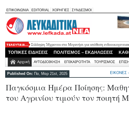
ΕΠΙΚΟΙΝΩΝΙΑ
EDITORIAL
ΧΟΡΗΓΙΕΣ
ΣΥΝΔΕΣΜΟΙ
Σύλληψη 58χρονου στο Μεγανήσι για υπόθεση ενδοοικογενειακ
Δύο συλλήψεις για κατοχή κάνναβης στη Λευκάδα στο πλαίσιο
ΤΟΠΙΚΕΣ ΕΙΔΗΣΕΙΣ
ΠΟΛΙΤΙΣΜΟΣ – ΕΚΔΗΛΩΣΕΙΣ
ΚΑΘ
Mέχρι τον Άγιο Νικόλαο Βόνιτσας έφτανε σήμερα το μεσημέρι 
Αφιέρωμα στον Ηλία Λογοθέτη απόψε στο Κηποθέατρο «Άγγελο
Αρχική
ΑΥΤΟΔΙΟΙΚΗΣΗ
ΕΠΙΚΑΙΡΟΤΗΤΑ
ΤΟΥΡΙΣΜΟΣ
ΕΠΙΣ
Η ΕΠ Ηπείρου – Κέρκυρας – Λευκάδας του ΚΚΕ πραγματοποίησε
Γράμμο
ΕΙΚΟΝΕΣ 
Published On:
Πα, Μαρ 21st, 2025
Παγκόσμια Ημέρα Ποίησης: Mαθητ
του Αγρινίου τιμούν τον ποιητή 