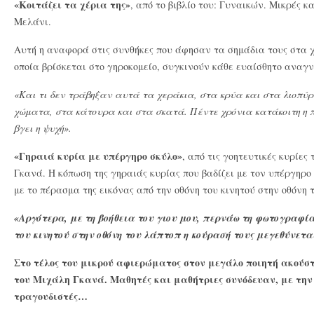
«Κοιτάζει τα χέρια της»
, από το βιβλίο του: Γυναικών. Μικρές κα
Μελάνι.
Αυτή η αναφορά στις συνθήκες που άφησαν τα σημάδια τους στα χ
οποία βρίσκεται στο γηροκομείο, συγκινούν κάθε ευαίσθητο ανα
«Και τι δεν τράβηξαν αυτά τα χεράκια, στα κρύα και στα λιοπύρ
χώματα, στα κάτουρα και στα σκατά. Πέντε χρόνια κατάκοιτη η π
βγει η ψυχή».
«Γηραιά κυρία με υπέργηρο σκύλο»
, από τις γοητευτικές κυρίε
Γκανά. Η κόπωση της γηραιάς κυρίας που βαδίζει με τον υπέργηρο
με το πέρασμα της εικόνας από την οθόνη του κινητού στην οθόνη τ
«Αργότερα, με τη βοήθεια του γιου μου, περνάω τη φωτογραφία
του κινητού στην οθόνη του λάπτοπ η κούρασή τους μεγεθύνετα
Στο τέλος του μικρού αφιερώματος στον μεγάλο ποιητή ακού
του Μιχάλη Γκανά. Μαθητές και μαθήτριες συνόδευαν, με την 
τραγουδιστές…