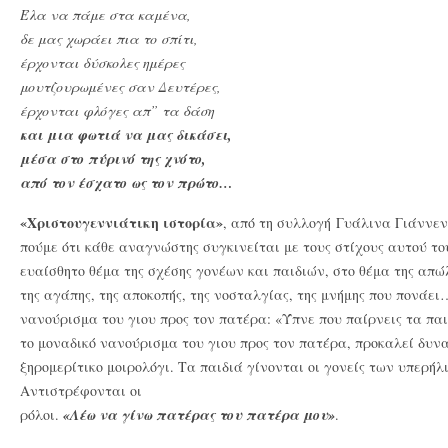
Έλα να πάμε στα καμένα,
δε μας χωράει πια το σπίτι,
έρχονται δύσκολες ημέρες
μουτζουρωμένες σαν Δευτέρες,
έρχονται φλόγες απ” τα δάση
και μια φωτιά να μας δικάσει,
μέσα στο πύρινό της χνότο,
από τον έσχατο ως τον πρώτο…
«Χριστουγεννιάτικη ιστορία»
, από τη συλλογή Γυάλινα Γιάννεν
πούμε ότι κάθε αναγνώστης συγκινείται με τους στίχους αυτού τ
ευαίσθητο θέμα της σχέσης γονέων και παιδιών, στο θέμα της απώλ
της αγάπης, της αποκοπής, της νοσταλγίας, της μνήμης που πονάει
νανούρισμα του γιου προς τον πατέρα: «Ύπνε που παίρνεις τα πα
το μοναδικό νανούρισμα του γιου προς τον πατέρα, προκαλεί δυν
ξηρομερίτικο μοιρολόγι. Τα παιδιά γίνονται οι γονείς των υπερή
Αντιστρέφονται οι
ρόλοι.
«Λέω να γίνω πατέρας του πατέρα μου»
.