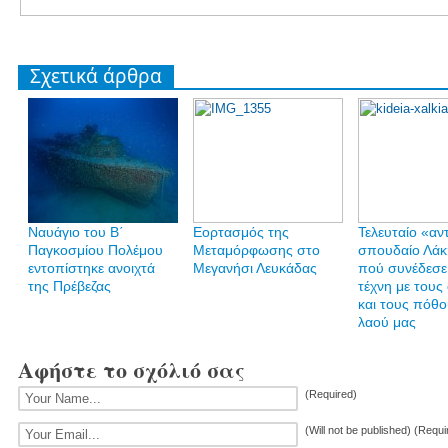
Σχετικά άρθρα
Ναυάγιο του Β΄
Εορτασμός της
Τελευταίο «αν
Παγκοσμίου Πολέμου
Μεταμόρφωσης στο
σπουδαίο Λάκ
εντοπίστηκε ανοιχτά
Μεγανήσι Λευκάδας
πού συνέδεσε
της Πρέβεζας
τέχνη με τους
και τους πόθο
λαού μας
Αφήστε το σχόλιό σας
(Required)
(Will not be published) (Requi