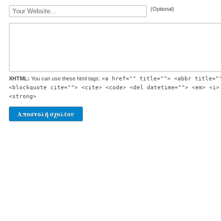
(Optional)
XHTML:
You can use these html tags:
<a href="" title=""> <abbr title="
<blockquote cite=""> <cite> <code> <del datetime=""> <em> <i>
<strong>