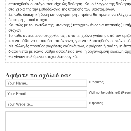
επιτευχθούν οι στόχοι που είχε ώς διοίκηση. Και ο έλεγχος της διοίκησ
στα χέρια της την μεθοδολογία της υπακοής των υφισταμένων.
Σε κάθε διοικητική δομή και συγκρότηση , πρώτα θα πρέπει να ελέγχετ
διοίκηση , ποιοί στόχοι .
Και πώς με το μοντέλο της υπακοής ( υποχρεωμένος να υπακούς ) υπήρ
στόχων.
Το κάθε αντικείμενο στοχοθεσίας , απαιτεί χρόνο γνώσης από τον οριζόμ
και να μάθει να υπακούει ταυτόχρονα, για να υλοποιηθούν οι στόχοι μ
Με αλλαγές προσθοαφαιρέσεις καθηκόντων, αφαίρεση ή ανάληψη έκτα
διαφαίνεται με ικανό βαθμό ασφάλειας είναι η οργανωμένη έλλειψη αρ
θα γίνουν κυλιόμενοι στόχοι λειτουργικά.
Αφήστε το σχόλιό σας
(Required)
(Will not be published) (Requi
(Optional)