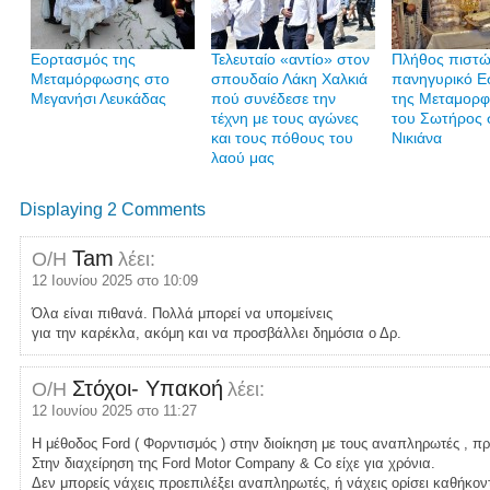
Εορτασμός της
Τελευταίο «αντίο» στον
Πλήθος πιστώ
Μεταμόρφωσης στο
σπουδαίο Λάκη Χαλκιά
πανηγυρικό Ε
Μεγανήσι Λευκάδας
πού συνέδεσε την
της Μεταμορ
τέχνη με τους αγώνες
του Σωτήρος 
και τους πόθους του
Νικιάνα
λαού μας
Displaying 2 Comments
Tam
Ο/Η
λέει:
12 Ιουνίου 2025 στο 10:09
Όλα είναι πιθανά. Πολλά μπορεί να υπομείνεις
για την καρέκλα, ακόμη και να προσβάλλει δημόσια ο Δρ.
Στόχοι- Υπακοή
Ο/Η
λέει:
12 Ιουνίου 2025 στο 11:27
Η μέθοδος Ford ( Φορντισμός ) στην διοίκηση με τους αναπληρωτές , πρ
Στην διαχείρηση της Ford Motor Company & Co είχε για χρόνια.
Δεν μπορείς νάχεις προεπιλέξει αναπληρωτές, ή νάχεις ορίσει καθήκο