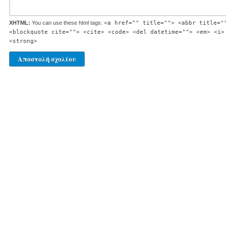
XHTML:
You can use these html tags:
<a href="" title=""> <abbr title="
<blockquote cite=""> <cite> <code> <del datetime=""> <em> <i>
<strong>