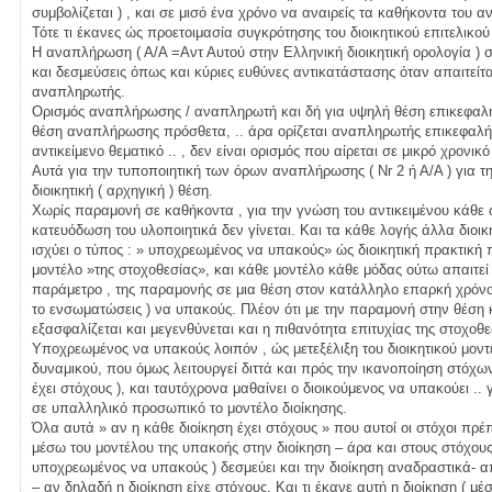
συμβολίζεται ) , και σε μισό ένα χρόνο να αναιρείς τα καθήκοντα το
Τότε τι έκανες ώς προετοιμασία συγκρότησης του διοικητικού επιτελικο
Η αναπλήρωση ( Α/Α =Αντ Αυτού στην Ελληνική διοικητική ορολογία ) 
και δεσμεύσεις όπως και κύριες ευθύνες αντικατάστασης όταν απαιτείτ
αναπληρωτής.
Ορισμός αναπλήρωσης / αναπληρωτή και δή για υψηλή θέση επικεφαλής 
θέση αναπλήρωσης πρόσθετα, .. άρα ορίζεται αναπληρωτής επικεφαλή
αντικείμενο θεματικό .. , δεν είναι ορισμός που αίρεται σε μικρό χρονικ
Αυτά για την τυποποιητική των όρων αναπλήρωσης ( Nr 2 ή Α/Α ) για 
διοικητική ( αρχηγική ) θέση.
Χωρίς παραμονή σε καθήκοντα , για την γνώση του αντικειμένου κάθε
κατευόδωση του υλοποιητικά δεν γίνεται. Και τα κάθε λογής άλλα διοικη
ισχύει ο τύπος : » υποχρεωμένος να υπακούς» ώς διοικητική πρακτική 
μοντέλο »της στοχοθεσίας», και κάθε μοντέλο κάθε μόδας ούτω απαιτεί
παράμετρο , της παραμονής σε μια θέση στον κατάλληλο επαρκή χρόνο ,
το ενσωματώσεις ) να υπακούς. Πλέον ότι με την παραμονή στην θέση κ
εξασφαλίζεται και μεγενθύνεται και η πιθανότητα επιτυχίας της στοχοθε
Υποχρεωμένος να υπακούς λοιπόν , ώς μετεξέλιξη του διοικητικού μον
δυναμικού, που όμως λειτουργεί διττά και πρός την ικανοποίηση στόχων
έχει στόχους ), και ταυτόχρονα μαθαίνει ο διοικούμενος να υπακούει .. 
σε υπαλληλικό προσωπικό το μοντέλο διοίκησης.
Όλα αυτά » αν η κάθε διοίκηση έχει στόχους » που αυτοί οι στόχοι πρέ
μέσω του μοντέλου της υπακοής στην διοίκηση – άρα και στους στόχου
υποχρεωμένος να υπακούς ) δεσμεύει και την διοίκηση αναδραστικά- α
– αν δηλαδή η διοίκηση είχε στόχους. Και τι έκανε αυτή η διοίκηση ( μ