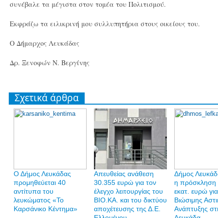
συνέβαλε τα μέγιστα στον τομέα του Πολιτισμού.
Εκφράζω τα ειλικρινή μου συλλυπητήρια στους οικείους του.
Ο Δήμαρχος Λευκάδας
Δρ. Ξενοφών Ν. Βεργίνης
Σχετικά άρθρα
Ο Δήμος Λευκάδας
Απευθείας ανάθεση
Δήμος Λευκάδα
προμηθεύεται 40
30.355 ευρώ για τον
η πρόσκληση 
αντίτυπα του
έλεγχο λειτουργίας του
εκατ. ευρώ γι
λευκώματος «Το
ΒΙΟ.ΚΑ. και του δικτύου
Βιώσιμης Αστι
Καρσάνικο Κέντημα»
αποχέτευσης της Δ.Ε.
Ανάπτυξης στ
Ελλομένου
Λευκάδα