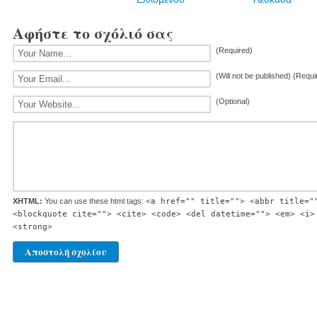
Αφήστε το σχόλιό σας
(Required)
(Will not be published) (Requi
(Optional)
XHTML:
You can use these html tags:
<a href="" title=""> <abbr title="
<blockquote cite=""> <cite> <code> <del datetime=""> <em> <i>
<strong>