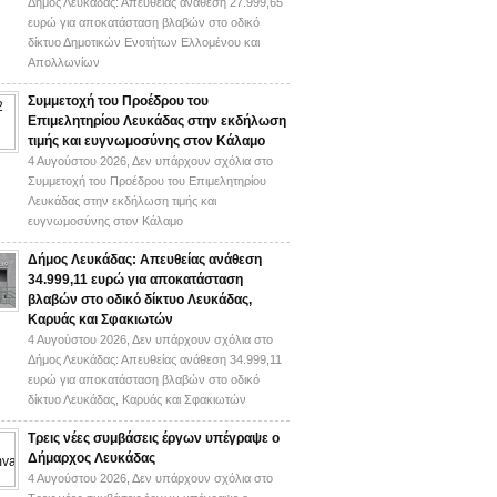
Δήμος Λευκάδας: Απευθείας ανάθεση 27.999,65
ευρώ για αποκατάσταση βλαβών στο οδικό
δίκτυο Δημοτικών Ενοτήτων Ελλομένου και
Απολλωνίων
Συμμετοχή του Προέδρου του
Επιμελητηρίου Λευκάδας στην εκδήλωση
τιμής και ευγνωμοσύνης στον Κάλαμο
4 Αυγούστου 2026,
Δεν υπάρχουν σχόλια
στο
Συμμετοχή του Προέδρου του Επιμελητηρίου
Λευκάδας στην εκδήλωση τιμής και
ευγνωμοσύνης στον Κάλαμο
Δήμος Λευκάδας: Απευθείας ανάθεση
34.999,11 ευρώ για αποκατάσταση
βλαβών στο οδικό δίκτυο Λευκάδας,
Καρυάς και Σφακιωτών
4 Αυγούστου 2026,
Δεν υπάρχουν σχόλια
στο
Δήμος Λευκάδας: Απευθείας ανάθεση 34.999,11
ευρώ για αποκατάσταση βλαβών στο οδικό
δίκτυο Λευκάδας, Καρυάς και Σφακιωτών
Τρεις νέες συμβάσεις έργων υπέγραψε ο
Δήμαρχος Λευκάδας
4 Αυγούστου 2026,
Δεν υπάρχουν σχόλια
στο