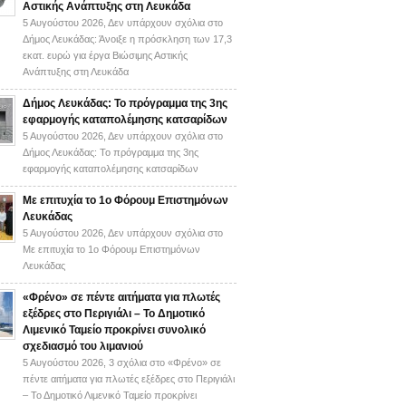
Αστικής Ανάπτυξης στη Λευκάδα
5 Αυγούστου 2026,
Δεν υπάρχουν σχόλια
στο
Δήμος Λευκάδας: Άνοιξε η πρόσκληση των 17,3
εκατ. ευρώ για έργα Βιώσιμης Αστικής
Ανάπτυξης στη Λευκάδα
Δήμος Λευκάδας: Το πρόγραμμα της 3ης
εφαρμογής καταπολέμησης κατσαρίδων
5 Αυγούστου 2026,
Δεν υπάρχουν σχόλια
στο
Δήμος Λευκάδας: Το πρόγραμμα της 3ης
εφαρμογής καταπολέμησης κατσαρίδων
Με επιτυχία το 1ο Φόρουμ Επιστημόνων
Λευκάδας
5 Αυγούστου 2026,
Δεν υπάρχουν σχόλια
στο
Με επιτυχία το 1ο Φόρουμ Επιστημόνων
Λευκάδας
«Φρένο» σε πέντε αιτήματα για πλωτές
εξέδρες στο Περιγιάλι – Το Δημοτικό
Λιμενικό Ταμείο προκρίνει συνολικό
σχεδιασμό του λιμανιού
5 Αυγούστου 2026,
3 σχόλια
στο «Φρένο» σε
πέντε αιτήματα για πλωτές εξέδρες στο Περιγιάλι
– Το Δημοτικό Λιμενικό Ταμείο προκρίνει