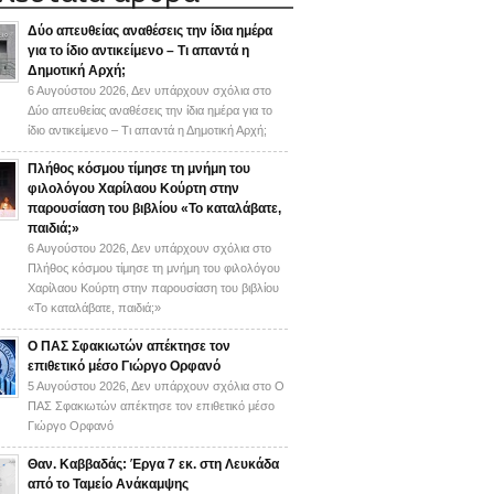
Δύο απευθείας αναθέσεις την ίδια ημέρα
για το ίδιο αντικείμενο – Τι απαντά η
Δημοτική Αρχή;
6 Αυγούστου 2026,
Δεν υπάρχουν σχόλια
στο
Δύο απευθείας αναθέσεις την ίδια ημέρα για το
ίδιο αντικείμενο – Τι απαντά η Δημοτική Αρχή;
Πλήθος κόσμου τίμησε τη μνήμη του
φιλολόγου Χαρίλαου Κούρτη στην
παρουσίαση του βιβλίου «Το καταλάβατε,
παιδιά;»
6 Αυγούστου 2026,
Δεν υπάρχουν σχόλια
στο
Πλήθος κόσμου τίμησε τη μνήμη του φιλολόγου
Χαρίλαου Κούρτη στην παρουσίαση του βιβλίου
«Το καταλάβατε, παιδιά;»
Ο ΠΑΣ Σφακιωτών απέκτησε τον
επιθετικό μέσο Γιώργο Ορφανό
5 Αυγούστου 2026,
Δεν υπάρχουν σχόλια
στο Ο
ΠΑΣ Σφακιωτών απέκτησε τον επιθετικό μέσο
Γιώργο Ορφανό
Θαν. Καββαδάς: Έργα 7 εκ. στη Λευκάδα
από το Ταμείο Ανάκαμψης