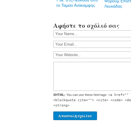
7 εκ. στη Λευκάδα από
Φόρουμ Επισ
το Ταμείο Ανάκαμψης
Λευκάδας
Αφήστε το σχόλιό σας
XHTML:
You can use these html tags:
<a href="" 
<blockquote cite=""> <cite> <code> <de
<strong>