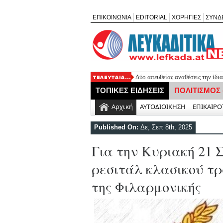
ΕΠΙΚΟΙΝΩΝΙΑ
EDITORIAL
ΧΟΡΗΓΙΕΣ
ΣΥΝΔ
Δύο απευθείας αναθέσεις την ίδι
Πλήθος κόσμου τίμησε τη μνήμη
ΤΟΠΙΚΕΣ ΕΙΔΗΣΕΙΣ
ΠΟΛΙΤΙΣΜΟΣ
καταλάβατε, παιδιά;»
Ο ΠΑΣ Σφακιωτών απέκτησε τον
Αρχική
ΑΥΤΟΔΙΟΙΚΗΣΗ
ΕΠΙΚΑΙΡΟ
Θαν. Καββαδάς: Έργα 7 εκ. στη
H πολιτική «χλιαρότητα» του 
Published On:
Δε, Σεπ 8th, 2025
Για την Κυριακή 21 
ρεσιτάλ κλασικού τρ
της Φιλαρμονικής