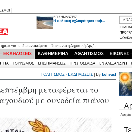
ΕΣΜΟΙ
ΕΠΙΣΗΜΑΝΣΕΙΣ
H πολιτική «χλιαρότητα» το�...
ΕΚΔΗΛΩ
ΠΡΟΓΡ
ΦΟΛΚΛ
α ημέρα για το ίδιο αντικείμενο – Τι απαντά η Δημοτική Αρχή;
 του φιλολόγου Χαρίλαου Κούρτη στην παρουσίαση του βιβλίου «Το
 – ΕΚΔΗΛΩΣΕΙΣ
ΚΑΘΗΜΕΡΙΝΑ
ΑΘΛΗΤΙΣΜΟΣ
ΕΙΚΟΝΕΣ 
 επιθετικό μέσο Γιώργο Ορφανό
ΤΗΤΑ
ΤΟΥΡΙΣΜΟΣ
ΕΠΙΣΗΜΑΝΣΕΙΣ
ΠΡΩΤΟΣΕΛΙΔΑ
ΕΝ ΑΛΕΞΑΝΔΡΩ
 Λευκάδα από το Ταμείο Ανάκαμψης
«AΠΕΧΩ» (του Ανδρέα Γεωργάκη)
ΠΟΛΙΤΙΣΜΟΣ - ΕΚΔΗΛΩΣΕΙΣ
| By
kolivasf
Σεπτέμβρη μεταφέρεται το
αγουδιού με συνοδεία πιάνου
Α
Αρχείο
Τ