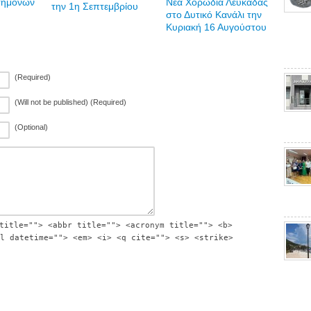
τημόνων
Νέα Χορωδία Λευκάδας
την 1η Σεπτεμβρίου
στο Δυτικό Κανάλι την
Κυριακή 16 Αυγούστου
(Required)
(Will not be published) (Required)
(Optional)
title=""> <abbr title=""> <acronym title=""> <b>
l datetime=""> <em> <i> <q cite=""> <s> <strike>