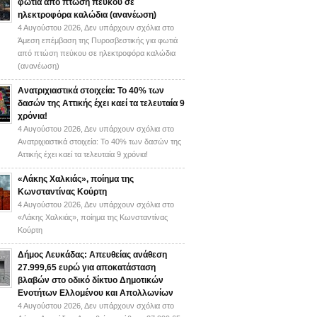
φωτιά από πτώση πεύκου σε
ηλεκτροφόρα καλώδια (ανανέωση)
4 Αυγούστου 2026,
Δεν υπάρχουν σχόλια
στο
Άμεση επέμβαση της Πυροσβεστικής για φωτιά
από πτώση πεύκου σε ηλεκτροφόρα καλώδια
(ανανέωση)
Ανατριχιαστικά στοιχεία: Το 40% των
δασών της Αττικής έχει καεί τα τελευταία 9
χρόνια!
4 Αυγούστου 2026,
Δεν υπάρχουν σχόλια
στο
Ανατριχιαστικά στοιχεία: Το 40% των δασών της
Αττικής έχει καεί τα τελευταία 9 χρόνια!
«Λάκης Χαλκιάς», ποίημα της
Κωνσταντίνας Κούρτη
4 Αυγούστου 2026,
Δεν υπάρχουν σχόλια
στο
«Λάκης Χαλκιάς», ποίημα της Κωνσταντίνας
Κούρτη
Δήμος Λευκάδας: Απευθείας ανάθεση
27.999,65 ευρώ για αποκατάσταση
βλαβών στο οδικό δίκτυο Δημοτικών
Ενοτήτων Ελλομένου και Απολλωνίων
4 Αυγούστου 2026,
Δεν υπάρχουν σχόλια
στο