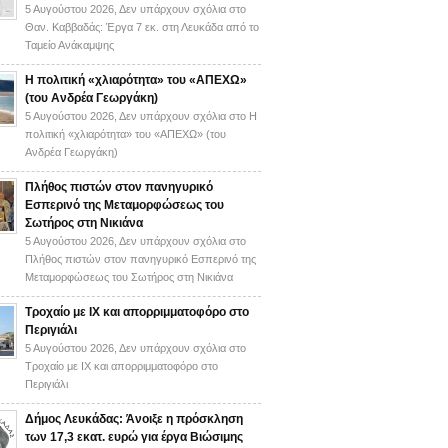
5 Αυγούστου 2026,
Δεν υπάρχουν σχόλια
στο
Θαν. Καββαδάς: Έργα 7 εκ. στη Λευκάδα από το
Ταμείο Ανάκαμψης
H πολιτική «χλιαρότητα» του «AΠΕΧΩ»
(του Ανδρέα Γεωργάκη)
5 Αυγούστου 2026,
Δεν υπάρχουν σχόλια
στο H
πολιτική «χλιαρότητα» του «AΠΕΧΩ» (του
Ανδρέα Γεωργάκη)
Πλήθος πιστών στον πανηγυρικό
Εσπερινό της Μεταμορφώσεως του
Σωτήρος στη Νικιάνα
5 Αυγούστου 2026,
Δεν υπάρχουν σχόλια
στο
Πλήθος πιστών στον πανηγυρικό Εσπερινό της
Μεταμορφώσεως του Σωτήρος στη Νικιάνα
Τροχαίο με ΙΧ και απορριμματοφόρο στο
Περιγιάλι
5 Αυγούστου 2026,
Δεν υπάρχουν σχόλια
στο
Τροχαίο με ΙΧ και απορριμματοφόρο στο
Περιγιάλι
Δήμος Λευκάδας: Άνοιξε η πρόσκληση
των 17,3 εκατ. ευρώ για έργα Βιώσιμης