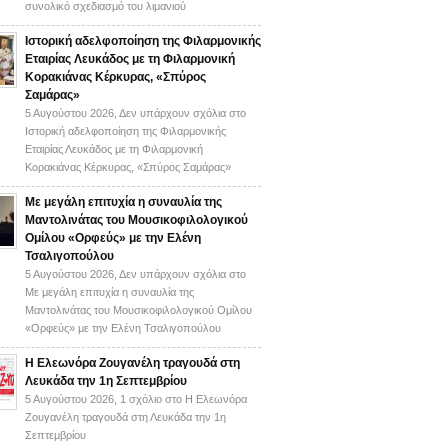
συνολικό σχεδιασμό του λιμανιού
Ιστορική αδελφοποίηση της Φιλαρμονικής
Εταιρίας Λευκάδος με τη Φιλαρμονική
Κορακιάνας Κέρκυρας, «Σπύρος
Σαμάρας»
5 Αυγούστου 2026,
Δεν υπάρχουν σχόλια
στο
Ιστορική αδελφοποίηση της Φιλαρμονικής
Εταιρίας Λευκάδος με τη Φιλαρμονική
Κορακιάνας Κέρκυρας, «Σπύρος Σαμάρας»
Με μεγάλη επιτυχία η συναυλία της
Μαντολινάτας του Μουσικοφιλολογικού
Ομίλου «Ορφεύς» με την Ελένη
Τσαλιγοπούλου
5 Αυγούστου 2026,
Δεν υπάρχουν σχόλια
στο
Με μεγάλη επιτυχία η συναυλία της
Μαντολινάτας του Μουσικοφιλολογικού Ομίλου
«Ορφεύς» με την Ελένη Τσαλιγοπούλου
Η Ελεωνόρα Ζουγανέλη τραγουδά στη
Λευκάδα την 1η Σεπτεμβρίου
5 Αυγούστου 2026,
1 σχόλιο
στο Η Ελεωνόρα
Ζουγανέλη τραγουδά στη Λευκάδα την 1η
Σεπτεμβρίου