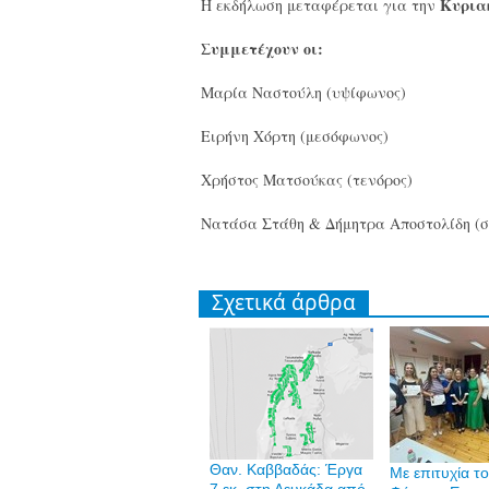
Κυριακ
Η εκδήλωση μεταφέρεται για την
Συμμετέχουν οι:
Μαρία Ναστούλη (υψίφωνος)
Ειρήνη Χόρτη (μεσόφωνος)
Xρήστος Ματσούκας (τενόρος)
Νατάσα Στάθη & Δήμητρα Αποστολίδη (σ
Σχετικά άρθρα
Θαν. Καββαδάς: Έργα
Με επιτυχία τ