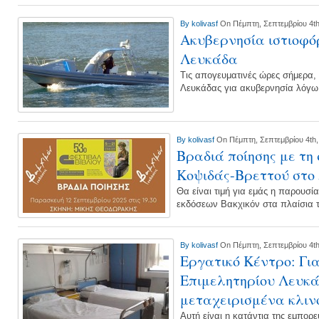
By
kolivasf
On Πέμπτη, Σεπτεμβρίου 4th
Ακυβερνησία ιστιοφό
Λευκάδα
Τις απογευματινές ώρες σήμερα, 
Λευκάδας για ακυβερνησία λόγω
By
kolivasf
On Πέμπτη, Σεπτεμβρίου 4th,
Βραδιά ποίησης με τη
Κοψιδάς-Βρεττού στο 
Θα είναι τιμή για εμάς η παρουσί
εκδόσεων Βακχικόν στα πλαίσια τ
By
kolivasf
On Πέμπτη, Σεπτεμβρίου 4th
Εργατικό Κέντρο: Γι
Επιμελητηρίου Λευκά
μεταχειρισμένα κλι
Αυτή είναι η κατάντια της εμπορ