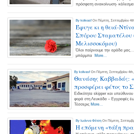
πρόσφατη ανακοίνωση- κάλεσμα
By
kolivasf
On Πέμπτη, Σεπτεμβρίου 4th
Έφυγε κι η θειά-Ντί
Σπύρου Σταματέλου 
Μελισσοκόμου)
Όλοι παίρνουμε την αράδα μας… 
μπάρμπα
More...
By
kolivasf
On Πέμπτη, Σεπτεμβρίου 4th,
Θανάσης Καββαδάς: «4
προσφέρει φέτος το 
Ειδικότητα skipper και υπεύθυνο
φορά στη Λευκάδα – Εγγραφές έως
Τέσσερις
More...
By
Ιωάννα Φέτση
On Πέμπτη, Σεπτεμβρ
Η επόμενη «τάξη πρ