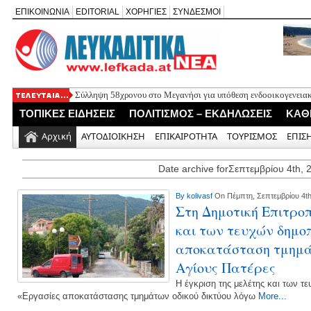
ΕΠΙΚΟΙΝΩΝΙΑ
EDITORIAL
ΧΟΡΗΓΙΕΣ
ΣΥΝΔΕΣΜΟΙ
Σύλληψη 58χρονου στο Μεγανήσι για υπόθεση ενδοοικογενειακ
Δύο συλλήψεις για κατοχή κάνναβης στη Λευκάδα στο πλαίσιο
ΤΟΠΙΚΕΣ ΕΙΔΗΣΕΙΣ
ΠΟΛΙΤΙΣΜΟΣ – ΕΚΔΗΛΩΣΕΙΣ
ΚΑΘ
Mέχρι τον Άγιο Νικόλαο Βόνιτσας έφτανε σήμερα το μεσημέρι 
Αφιέρωμα στον Ηλία Λογοθέτη απόψε στο Κηποθέατρο «Άγγελο
Αρχική
ΑΥΤΟΔΙΟΙΚΗΣΗ
ΕΠΙΚΑΙΡΟΤΗΤΑ
ΤΟΥΡΙΣΜΟΣ
ΕΠΙΣ
Η ΕΠ Ηπείρου – Κέρκυρας – Λευκάδας του ΚΚΕ πραγματοποίησε
Γράμμο
Date archive forΣεπτεμβρίου 4th, 
By
kolivasf
On Πέμπτη, Σεπτεμβρίου 4th
Στη Δημοτική Επιτροπ
και των τευχών δημο
αποκατάσταση τμημά
Αγίους Πατέρες
Η έγκριση της μελέτης και των 
«Εργασίες αποκατάστασης τμημάτων οδικού δικτύου λόγω
More...