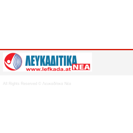
All Rights Reserved © Λευκαδίτικα Νέα