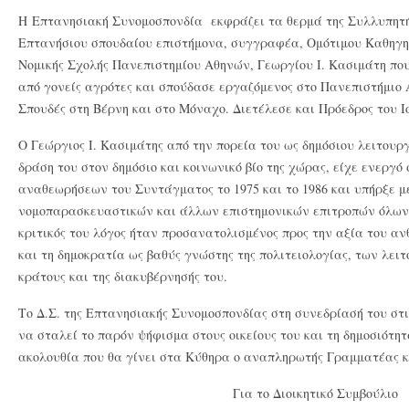
Η Επτανησιακή Συνομοσπονδία εκφράζει τα θερμά της Συλλυπητή
Επτανήσιου σπουδαίου επιστήμονα, συγγραφέα, Ομότιμου Καθηγη
Νομικής Σχολής Πανεπιστημίου Αθηνών, Γεωργίου Ι. Κασιμάτη που
από γονείς αγρότες και σπούδασε εργαζόμενος στο Πανεπιστήμιο
Σπουδές στη Βέρνη και στο Μόναχο. Διετέλεσε και Πρόεδρος του Ι
Ο Γεώργιος Ι. Κασιμάτης από την πορεία του ως δημόσιου λειτουρ
δράση του στον δημόσιο και κοινωνικό βίο της χώρας, είχε ενεργό
αναθεωρήσεων του Συντάγματος το 1975 και το 1986 και υπήρξε 
νομοπαρασκευαστικών και άλλων επιστημονικών επιτροπών όλων 
κριτικός του λόγος ήταν προσανατολισμένος προς την αξία του α
και τη δημοκρατία ως βαθύς γνώστης της πολιτειολογίας, των λει
κράτους και της διακυβέρνησής του.
Το Δ.Σ. της Επτανησιακής Συνομοσπονδίας στη συνεδρίασή του στ
να σταλεί το παρόν ψήφισμα στους οικείους του και τη δημοσιότητ
ακολουθία που θα γίνει στα Κύθηρα ο αναπληρωτής Γραμματέας κ
Για το Διοικητικό Συμβούλιο