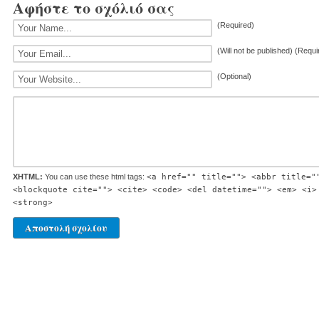
Αφήστε το σχόλιό σας
(Required)
(Will not be published) (Requi
(Optional)
XHTML:
You can use these html tags:
<a href="" title=""> <abbr title="
<blockquote cite=""> <cite> <code> <del datetime=""> <em> <i>
<strong>