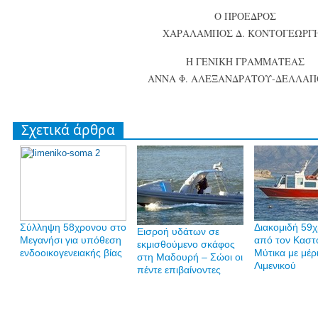
O ΠΡΟΕΔΡΟΣ
ΧΑΡΑΛΑΜΠΟΣ Δ. ΚΟΝΤΟΓΕΩΡΓ
Η ΓΕΝIKH ΓΡΑΜΜΑΤΕΑΣ
ΑΝΝΑ Φ. ΑΛΕΞΑΝΔΡΑΤΟΥ-ΔΕΛΛΑΠ
Σχετικά άρθρα
Σύλληψη 58χρονου στο
Διακομιδή 59
Εισροή υδάτων σε
Μεγανήσι για υπόθεση
από τον Καστ
εκμισθούμενο σκάφος
ενδοοικογενειακής βίας
Μύτικα με μέρ
στη Μαδουρή – Σώοι οι
Λιμενικού
πέντε επιβαίνοντες