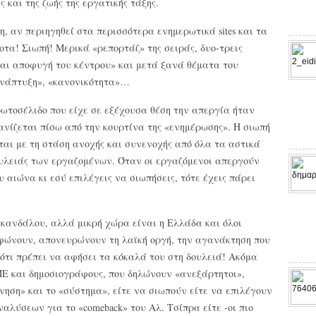
 και της ζωής της εργατικής τάξης.
η, αν περιηγηθεί στα περισσότερα ενημερωτικά sites και τα
ίποτα! Σιωπή! Μερικά «ρεπορτάζ» της σειράς, δυο-τρεις
αι αποφυγή του κέντρου» και μετά ξανά θέματα του
ανάπτυξη», «κανονικότητα»…
ρωτοσέλιδο που είχε σε εξέχουσα θέση την απεργία ήταν
ανίζεται πίσω από την κουρτίνα της «ενημέρωσης». Η σιωπή
αι με τη στάση ανοχής και συνενοχής από όλα τα αστικά
ουλειάς των εργαζομένων. Όταν οι εργαζόμενοι απεργούν
 αιώνα κι εσύ επιλέγεις να σιωπήσεις, τότε έχεις πάρει
σκανδάλου, αλλά μικρή χώρα είναι η Ελλάδα και όλοι
ώνουν, απονευρώνουν τη λαϊκή οργή, την αγανάκτηση που
 ότι πρέπει να αφήσει τα κόκαλά του στη δουλειά! Ακόμα
ΜΕ και δημοσιογράφους, που δηλώνουν «ανεξάρτητοι»,
νηση» και το «σύστημα», είτε να σιωπούν είτε να επιλέγουν
ναλύσεων για το «comeback» του Αλ. Τσίπρα είτε -οι πιο