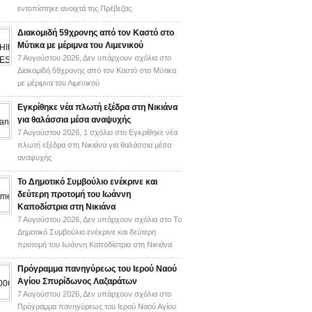
εντοπίστηκε ανοιχτά της Πρέβεζας
Διακομιδή 59χρονης από τον Καστό στο
Μύτικα με μέριμνα του Λιμενικού
7 Αυγούστου 2026,
Δεν υπάρχουν σχόλια
στο
Διακομιδή 59χρονης από τον Καστό στο Μύτικα
με μέριμνα του Λιμενικού
Εγκρίθηκε νέα πλωτή εξέδρα στη Νικιάνα
για θαλάσσια μέσα αναψυχής
7 Αυγούστου 2026,
1 σχόλιο
στο Εγκρίθηκε νέα
πλωτή εξέδρα στη Νικιάνα για θαλάσσια μέσα
αναψυχής
Το Δημοτικό Συμβούλιο ενέκρινε και
δεύτερη προτομή του Ιωάννη
Καποδίστρια στη Νικιάνα
7 Αυγούστου 2026,
Δεν υπάρχουν σχόλια
στο Το
Δημοτικό Συμβούλιο ενέκρινε και δεύτερη
προτομή του Ιωάννη Καποδίστρια στη Νικιάνα
Πρόγραμμα πανηγύρεως του Ιερού Ναού
Αγίου Σπυρίδωνος Λαζαράτων
7 Αυγούστου 2026,
Δεν υπάρχουν σχόλια
στο
Πρόγραμμα πανηγύρεως του Ιερού Ναού Αγίου