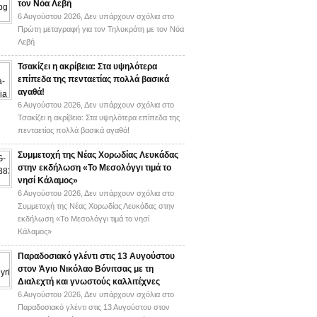
τον Νόα Λεβή
6 Αυγούστου 2026,
Δεν υπάρχουν σχόλια
στο
Πρώτη μεταγραφή για τον Τηλυκράτη με τον Νόα
Λεβή
Τσακίζει η ακρίβεια: Στα υψηλότερα
επίπεδα της πενταετίας πολλά βασικά
αγαθά!
6 Αυγούστου 2026,
Δεν υπάρχουν σχόλια
στο
Τσακίζει η ακρίβεια: Στα υψηλότερα επίπεδα της
πενταετίας πολλά βασικά αγαθά!
Συμμετοχή της Νέας Χορωδίας Λευκάδας
στην εκδήλωση «Το Μεσολόγγι τιμά το
νησί Κάλαμος»
6 Αυγούστου 2026,
Δεν υπάρχουν σχόλια
στο
Συμμετοχή της Νέας Χορωδίας Λευκάδας στην
εκδήλωση «Το Μεσολόγγι τιμά το νησί
Κάλαμος»
Παραδοσιακό γλέντι στις 13 Αυγούστου
στον Άγιο Νικόλαο Βόνιτσας με τη
Διαλεχτή και γνωστούς καλλιτέχνες
6 Αυγούστου 2026,
Δεν υπάρχουν σχόλια
στο
Παραδοσιακό γλέντι στις 13 Αυγούστου στον