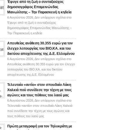
Έφυγε από τη ζωή ο συνταξιούχος
δημοσιογράφος Επαμεινώνδας
Μανωλίτσης – Την Παρασκευή η κηδεία
6 Αυγούστου 2026,
Δεν υπάρχουν σχόλια
στο
Έφυγε από τη ζωή ο συνταξιούχος
δημοσιογράφος Επαμεινώνδας Μανωλίτσης –
Την Παρασκευή η κηδεία
Απευθείας ανάθεση 30.355 ευρώ για τον
έλεγχο λειτουργίας του ΒΙΟ.ΚΑ. και του
δικτύου αποχέτευσης της Δ.Ε. Ελλομένου
6 Αυγούστου 2026,
Δεν υπάρχουν σχόλια
στο
Απευθείας ανάθεση 30.355 ευρώ για τον έλεγχο
λειτουργίας του ΒΙΟ.ΚΑ. και του δικτύου
αποχέτευσης της Δ.Ε. Ελλομένου
Τελευταίο «αντίο» στον σπουδαίο Λάκη
Χαλκιά πού συνέδεσε την τέχνη με τους
αγώνες και τους πόθους του λαού μας
6 Αυγούστου 2026,
Δεν υπάρχουν σχόλια
στο
Τελευταίο «αντίο» στον σπουδαίο Λάκη Χαλκιά
πού συνέδεσε την τέχνη με τους αγώνες και
τους πόθους του λαού μας
Πρώτη μεταγραφή για τον Τηλυκράτη με