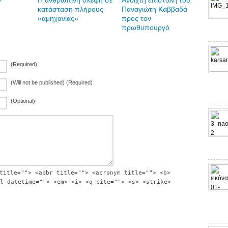
ν
Η ανθρώπινη σκέψη σε
Ανοιχτή επιστολή του
κατάσταση πλήρους
Παναγιώτη Καββαδά
«αμηχανίας»
προς τον
πρωθυπουργό
(Required)
(Will not be published) (Required)
(Optional)
title=""> <abbr title=""> <acronym title=""> <b>
l datetime=""> <em> <i> <q cite=""> <s> <strike>