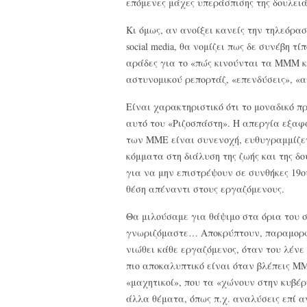
επόμενες μάχες υπεράσπισης της δουλειάς
Κι όμως, αν ανοίξει κανείς την τηλεόρασ
social media, θα νομίζει πως δε συνέβη τ
αράδες για το «πώς κινούνται τα ΜΜΜ κ
αστυνομικού ρεπορτάζ, «επενδύσεις», «
Είναι χαρακτηριστικό ότι το μοναδικό π
αυτό του «Ριζοσπάστη». Η απεργία εξαφ
των ΜΜΕ είναι συνενοχή, ευθυγραμμίζετ
κόμματα στη διάλυση της ζωής και της δ
για να μην επιστρέψουν σε συνθήκες 19ου
θέση απέναντι στους εργαζόμενους.
Θα μιλούσαμε για θάψιμο στα όρια του 
γνωριζόμαστε… Αποκρύπτουν, παραμορφ
νιώθει κάθε εργαζόμενος, όταν του λένε
πιο αποκαλυπτικό είναι όταν βλέπεις Μ
«μαχητικοί», που τα «χώνουν στην κυβέρ
άλλα θέματα, όπως π.χ. αναλύσεις επί α