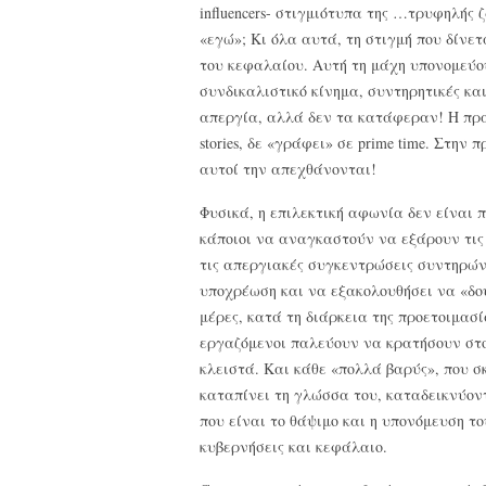
influencers- στιγμιότυπα της …τρυφηλής 
«εγώ»; Κι όλα αυτά, τη στιγμή που δίνε
του κεφαλαίου. Αυτή τη μάχη υπονομεύο
συνδικαλιστικό κίνημα, συντηρητικές κα
απεργία, αλλά δεν τα κατάφεραν! Η πρα
stories, δε «γράφει» σε prime time. Στην
αυτοί την απεχθάνονται!
Φυσικά, η επιλεκτική αφωνία δεν είναι π
κάποιοι να αναγκαστούν να εξάρουν τις
τις απεργιακές συγκεντρώσεις συντηρώντ
υποχρέωση και να εξακολουθήσει να «δο
μέρες, κατά τη διάρκεια της προετοιμασ
εργαζόμενοι παλεύουν να κρατήσουν στο
κλειστά. Και κάθε «πολλά βαρύς», που σκ
καταπίνει τη γλώσσα του, καταδεικνύοντ
που είναι το θάψιμο και η υπονόμευση τ
κυβερνήσεις και κεφάλαιο.