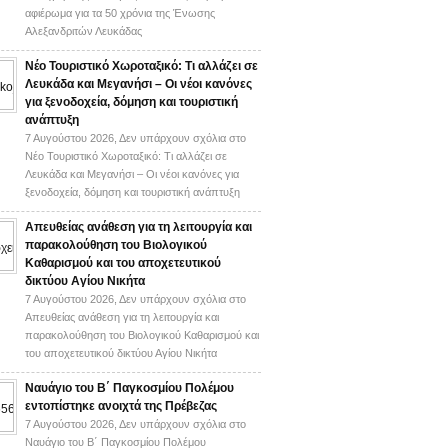
αφιέρωμα για τα 50 χρόνια της Ένωσης
Αλεξανδριτών Λευκάδας
Νέο Τουριστικό Χωροταξικό: Τι αλλάζει σε
Λευκάδα και Μεγανήσι – Οι νέοι κανόνες
για ξενοδοχεία, δόμηση και τουριστική
ανάπτυξη
7 Αυγούστου 2026,
Δεν υπάρχουν σχόλια
στο
Νέο Τουριστικό Χωροταξικό: Τι αλλάζει σε
Λευκάδα και Μεγανήσι – Οι νέοι κανόνες για
ξενοδοχεία, δόμηση και τουριστική ανάπτυξη
Απευθείας ανάθεση για τη λειτουργία και
παρακολούθηση του Βιολογικού
Καθαρισμού και του αποχετευτικού
δικτύου Αγίου Νικήτα
7 Αυγούστου 2026,
Δεν υπάρχουν σχόλια
στο
Απευθείας ανάθεση για τη λειτουργία και
παρακολούθηση του Βιολογικού Καθαρισμού και
του αποχετευτικού δικτύου Αγίου Νικήτα
Ναυάγιο του Β΄ Παγκοσμίου Πολέμου
εντοπίστηκε ανοιχτά της Πρέβεζας
7 Αυγούστου 2026,
Δεν υπάρχουν σχόλια
στο
Ναυάγιο του Β΄ Παγκοσμίου Πολέμου