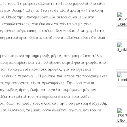
ζωής τους. Τι μετράει άλλωστε το 13ωρο μπροστά στο κάθε
ται μία σκληρή μάχη απέναντι σε μία στρατηγική επιλογή
υν. Όπως την υπονομεύουν μία σειρά δυνάμεων στο
ι «προοδευτικές», που έκαναν τα πάντα να μη γίνει
γματική σύγκρουση, η ταξική, δεν πουλάει! Δε χωρά στα
 πραγματικότητα, βέβαια, αυτό που συμβαίνει είναι ότι όλοι
ρονόμιο μόνο της σημερινής μέρας, που μπορεί στο τέλος
 κινητοποιήσεις και να ποστάρουν καμιά φωτογραφία από
ας το «αγωνιστικό» τους προφίλ, για να βγει και η
υλεύει» η περσόνα… Η μούγκα που έπεσε τις προηγούμενες
ίας της απεργίας, είναι πρωτοφανής. Την ώρα που οι
ιχειώδεις όρους ζωής, τα μεγάλα μικρόφωνα μένουν
ίζει τα ιμάτιά του για δημοκρατία και δικαιοσύνη,
ας όμως το ποιόν του, αλλά και την πραγματική στόχευση,
ου συλλογικού, ταξικού, οργανωμένου αγώνα, κόντρα σε