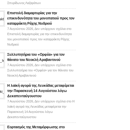
Σπυρίδωνος Λαζαράτων
Επιστολή διαμαρτυρίας για την
επικινδυνότητα του μονοπατιού προς τον
καταρράκτη Ράχης Νυδριού
7 Αυγούστου 2026,
Δεν υπάρχουν σχόλια
στο
Επιστολή διαμαρτυρίας για την επικινδυνότητα
του μονοπατιού προς τον καταρράκτη Ράχης
Νυδριού
Συλλυπητήρια του «Ορφέα» για τον
θάνατο του Νεοκλή Αραβαντινού
7 Αυγούστου 2026,
Δεν υπάρχουν σχόλια
στο
Συλλυπητήρια του «Ορφέα» για τον θάνατο του
Νεοκλή Αραβαντινού
Η λαϊκή αγορά της Λευκάδας μεταφέρεται
την Παρασκευή 14 Αυγούστου λόγω
Δεκαπενταύγουστου
7 Αυγούστου 2026,
Δεν υπάρχουν σχόλια
στο Η
λαϊκή αγορά της Λευκάδας μεταφέρεται την
Παρασκευή 14 Αυγούστου λόγω
Δεκαπενταύγουστου
Εορτασμός της Μεταμόρφωσης στο