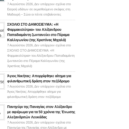
7 Αυγούστου 2026,
Δεν υπάρχουν σχόλια
στο
Εισροή υδάτων σε εκμισθούμενο σκάφος στη
Μαδουρή – Σώοι οι πέντε επιβαίνοντες
ΣΧΟΛΙΟ ΣΤΟ ΔΗΜΟΣΙΕΥΜΑ: «Η
Φαρμακολύτρια» του Αλέξανδρου
Παπαδιαμάντη ζωντανεύει στο Πέραμα
Καλλιγωνίου (της Χριστίνας Μιχαλά)
7 Αυγούστου 2026,
Δεν υπάρχουν σχόλια
στο
ΣΧΟΛΙΟ ΣΤΟ ΔΗΜΟΣΙΕΥΜΑ: «Η
Φαρμακολύτρια» του Αλέξανδρου Παπαδιαμάντη
ζωντανεύει στο Πέραμα Καλλιγωνίου (της
Χριστίνας Μιχαλά)
Άγιος Νικήτας: Απορρίφθηκε αίτημα για
φιλανθρωπική δράση στον πεζόδρομο
7 Αυγούστου 2026,
Δεν υπάρχουν σχόλια
στο
Άγιος Νικήτας: Απορρίφθηκε αίτημα για
φιλανθρωπική δράση στον πεζόδρομο
Πανηγύρι της Παναγίας στον Αλέξανδρο
με αφιέρωμα για τα 50 χρόνια της Ένωσης
Αλεξανδριτών Λευκάδας
7 Αυγούστου 2026,
Δεν υπάρχουν σχόλια
στο
Πανηγύρι της Παναγίας στον Αλέξανδρο με