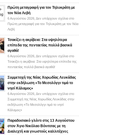
Πρώτη μεταγραφή για τον Τηλυκράτη με
τον Νόα Λεβή
6 Αυγούστου 2026,
Δεν υπάρχουν σχόλια
στο
Πρώτη μεταγραφή για τον Τηλυκράτη με τον Νόα
Λεβή
Τσακίζει η ακρίβεια: Στα υψηλότερα
επίπεδα της πενταετίας πολλά βασικά
αγαθά!
6 Αυγούστου 2026,
Δεν υπάρχουν σχόλια
στο
Τσακίζει η ακρίβεια: Στα υψηλότερα επίπεδα της
πενταετίας πολλά βασικά αγαθά!
Συμμετοχή της Νέας Χορωδίας Λευκάδας
στην εκδήλωση «Το Μεσολόγγι τιμά το
νησί Κάλαμος»
6 Αυγούστου 2026,
Δεν υπάρχουν σχόλια
στο
Συμμετοχή της Νέας Χορωδίας Λευκάδας στην
εκδήλωση «Το Μεσολόγγι τιμά το νησί
Κάλαμος»
Παραδοσιακό γλέντι στις 13 Αυγούστου
στον Άγιο Νικόλαο Βόνιτσας με τη
Διαλεχτή και γνωστούς καλλιτέχνες