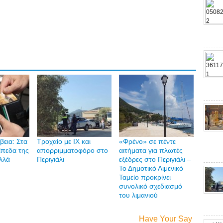
ίβεια: Στα
Τροχαίο με ΙΧ και
«Φρένο» σε πέντε
ίπεδα της
απορριμματοφόρο στο
αιτήματα για πλωτές
λλά
Περιγιάλι
εξέδρες στο Περιγιάλι –
Το Δημοτικό Λιμενικό
Ταμείο προκρίνει
συνολικό σχεδιασμό
του λιμανιού
Have Your Say