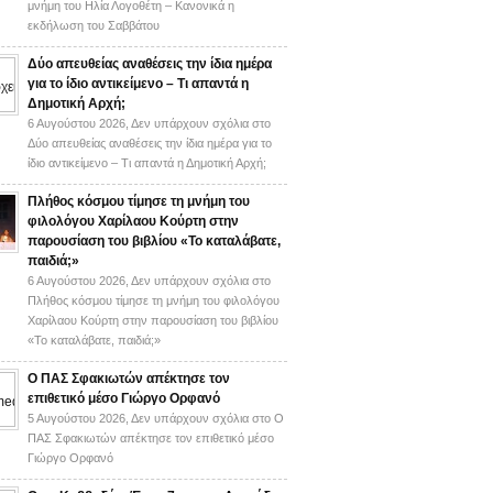
μνήμη του Ηλία Λογοθέτη – Κανονικά η
εκδήλωση του Σαββάτου
Δύο απευθείας αναθέσεις την ίδια ημέρα
για το ίδιο αντικείμενο – Τι απαντά η
Δημοτική Αρχή;
6 Αυγούστου 2026,
Δεν υπάρχουν σχόλια
στο
Δύο απευθείας αναθέσεις την ίδια ημέρα για το
ίδιο αντικείμενο – Τι απαντά η Δημοτική Αρχή;
Πλήθος κόσμου τίμησε τη μνήμη του
φιλολόγου Χαρίλαου Κούρτη στην
παρουσίαση του βιβλίου «Το καταλάβατε,
παιδιά;»
6 Αυγούστου 2026,
Δεν υπάρχουν σχόλια
στο
Πλήθος κόσμου τίμησε τη μνήμη του φιλολόγου
Χαρίλαου Κούρτη στην παρουσίαση του βιβλίου
«Το καταλάβατε, παιδιά;»
Ο ΠΑΣ Σφακιωτών απέκτησε τον
επιθετικό μέσο Γιώργο Ορφανό
5 Αυγούστου 2026,
Δεν υπάρχουν σχόλια
στο Ο
ΠΑΣ Σφακιωτών απέκτησε τον επιθετικό μέσο
Γιώργο Ορφανό