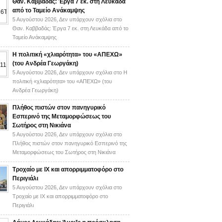
Θαν. Καββαδάς: Έργα 7 εκ. στη Λευκάδα
από το Ταμείο Ανάκαμψης
5 Αυγούστου 2026,
Δεν υπάρχουν σχόλια
στο
Θαν. Καββαδάς: Έργα 7 εκ. στη Λευκάδα από το
Ταμείο Ανάκαμψης
H πολιτική «χλιαρότητα» του «AΠΕΧΩ»
(του Ανδρέα Γεωργάκη)
5 Αυγούστου 2026,
Δεν υπάρχουν σχόλια
στο H
πολιτική «χλιαρότητα» του «AΠΕΧΩ» (του
Ανδρέα Γεωργάκη)
Πλήθος πιστών στον πανηγυρικό
Εσπερινό της Μεταμορφώσεως του
Σωτήρος στη Νικιάνα
5 Αυγούστου 2026,
Δεν υπάρχουν σχόλια
στο
Πλήθος πιστών στον πανηγυρικό Εσπερινό της
Μεταμορφώσεως του Σωτήρος στη Νικιάνα
Τροχαίο με ΙΧ και απορριμματοφόρο στο
Περιγιάλι
5 Αυγούστου 2026,
Δεν υπάρχουν σχόλια
στο
Τροχαίο με ΙΧ και απορριμματοφόρο στο
Περιγιάλι