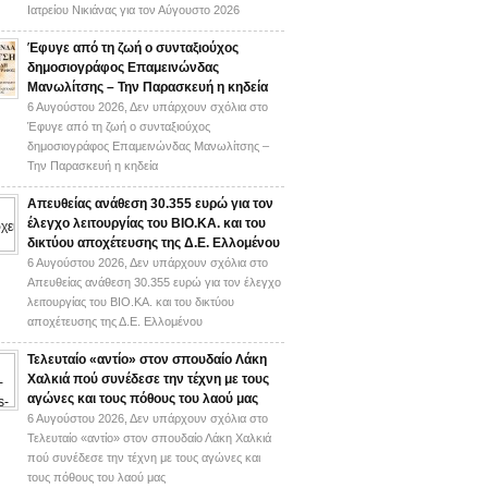
Ιατρείου Νικιάνας για τον Αύγουστο 2026
Έφυγε από τη ζωή ο συνταξιούχος
δημοσιογράφος Επαμεινώνδας
Μανωλίτσης – Την Παρασκευή η κηδεία
6 Αυγούστου 2026,
Δεν υπάρχουν σχόλια
στο
Έφυγε από τη ζωή ο συνταξιούχος
δημοσιογράφος Επαμεινώνδας Μανωλίτσης –
Την Παρασκευή η κηδεία
Απευθείας ανάθεση 30.355 ευρώ για τον
έλεγχο λειτουργίας του ΒΙΟ.ΚΑ. και του
δικτύου αποχέτευσης της Δ.Ε. Ελλομένου
6 Αυγούστου 2026,
Δεν υπάρχουν σχόλια
στο
Απευθείας ανάθεση 30.355 ευρώ για τον έλεγχο
λειτουργίας του ΒΙΟ.ΚΑ. και του δικτύου
αποχέτευσης της Δ.Ε. Ελλομένου
Τελευταίο «αντίο» στον σπουδαίο Λάκη
Χαλκιά πού συνέδεσε την τέχνη με τους
αγώνες και τους πόθους του λαού μας
6 Αυγούστου 2026,
Δεν υπάρχουν σχόλια
στο
Τελευταίο «αντίο» στον σπουδαίο Λάκη Χαλκιά
πού συνέδεσε την τέχνη με τους αγώνες και
τους πόθους του λαού μας