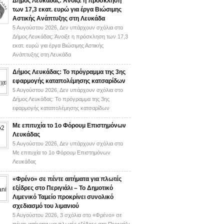
Δήμος Λευκάδας: Άνοιξε η πρόσκληση
των 17,3 εκατ. ευρώ για έργα Βιώσιμης
Αστικής Ανάπτυξης στη Λευκάδα
5 Αυγούστου 2026,
Δεν υπάρχουν σχόλια
στο
Δήμος Λευκάδας: Άνοιξε η πρόσκληση των 17,3
εκατ. ευρώ για έργα Βιώσιμης Αστικής
Ανάπτυξης στη Λευκάδα
Δήμος Λευκάδας: Το πρόγραμμα της 3ης
εφαρμογής καταπολέμησης κατσαρίδων
5 Αυγούστου 2026,
Δεν υπάρχουν σχόλια
στο
Δήμος Λευκάδας: Το πρόγραμμα της 3ης
εφαρμογής καταπολέμησης κατσαρίδων
Με επιτυχία το 1ο Φόρουμ Επιστημόνων
Λευκάδας
5 Αυγούστου 2026,
Δεν υπάρχουν σχόλια
στο
Με επιτυχία το 1ο Φόρουμ Επιστημόνων
Λευκάδας
«Φρένο» σε πέντε αιτήματα για πλωτές
εξέδρες στο Περιγιάλι – Το Δημοτικό
Λιμενικό Ταμείο προκρίνει συνολικό
σχεδιασμό του λιμανιού
5 Αυγούστου 2026,
3 σχόλια
στο «Φρένο» σε