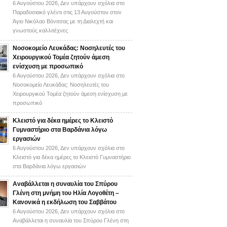
6 Αυγούστου 2026,
Δεν υπάρχουν σχόλια
στο
Παραδοσιακό γλέντι στις 13 Αυγούστου στον
Άγιο Νικόλαο Βόνιτσας με τη Διαλεχτή και
γνωστούς καλλιτέχνες
Νοσοκομείο Λευκάδας: Νοσηλευτές του
Χειρουργικού Τομέα ζητούν άμεση
ενίσχυση με προσωπικό
6 Αυγούστου 2026,
Δεν υπάρχουν σχόλια
στο
Νοσοκομείο Λευκάδας: Νοσηλευτές του
Χειρουργικού Τομέα ζητούν άμεση ενίσχυση με
προσωπικό
Κλειστό για δέκα ημέρες το Κλειστό
Γυμναστήριο στα Βαρδάνια λόγω
εργασιών
6 Αυγούστου 2026,
Δεν υπάρχουν σχόλια
στο
Κλειστό για δέκα ημέρες το Κλειστό Γυμναστήριο
στα Βαρδάνια λόγω εργασιών
Αναβάλλεται η συναυλία του Σπύρου
Γλένη στη μνήμη του Ηλία Λογοθέτη –
Κανονικά η εκδήλωση του Σαββάτου
6 Αυγούστου 2026,
Δεν υπάρχουν σχόλια
στο
Αναβάλλεται η συναυλία του Σπύρου Γλένη στη