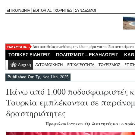
ΕΠΙΚΟΙΝΩΝΙΑ
EDITORIAL
ΧΟΡΗΓΙΕΣ
ΣΥΝΔΕΣΜΟΙ
Δύο απευθείας αναθέσεις την ίδια ημέρα για το ίδιο αντικείμεν
Πλήθος κόσμου τίμησε τη μνήμη του φιλολόγου Χαρίλαου Κούρ
ΤΟΠΙΚΕΣ ΕΙΔΗΣΕΙΣ
ΠΟΛΙΤΙΣΜΟΣ – ΕΚΔΗΛΩΣΕΙΣ
ΚΑΘ
καταλάβατε, παιδιά;»
Ο ΠΑΣ Σφακιωτών απέκτησε τον επιθετικό μέσο Γιώργο Ορφα
Αρχική
ΑΥΤΟΔΙΟΙΚΗΣΗ
ΕΠΙΚΑΙΡΟΤΗΤΑ
ΤΟΥΡΙΣΜΟΣ
ΕΠΙΣ
Θαν. Καββαδάς: Έργα 7 εκ. στη Λευκάδα από το Ταμείο Ανάκα
H πολιτική «χλιαρότητα» του «AΠΕΧΩ» (του Ανδρέα Γεωργάκη
Published On:
Τρ, Νοε 11th, 2025
Πάνω από 1.000 ποδοσφαιριστές κ
Τουρκία εμπλέκονται σε παράνομ
δραστηριότητες
Προφυλακίστηκαν έξι διαιτητές και ο πρόε