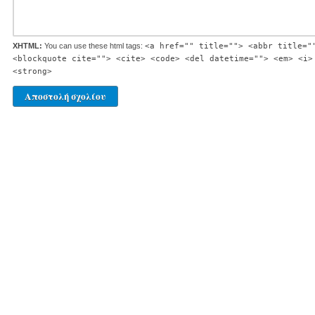
XHTML:
You can use these html tags:
<a href="" title=""> <abbr title="
<blockquote cite=""> <cite> <code> <del datetime=""> <em> <i>
<strong>