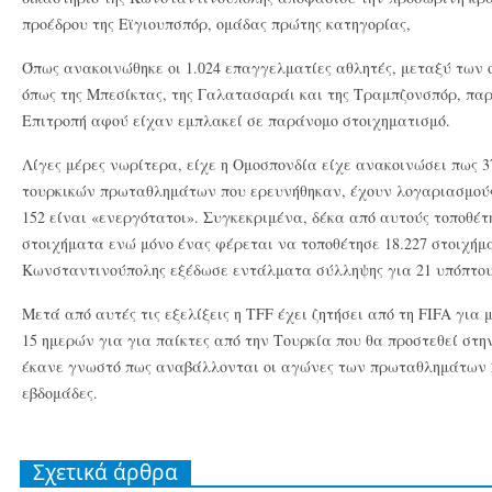
προέδρου της Εϊγιουπσπόρ, ομάδας πρώτης κατηγορίας,
Όπως ανακοινώθηκε οι 1.024 επαγγελματίες αθλητές, μεταξύ των
όπως της Μπεσίκτας, της Γαλατασαράι και της Τραμπζονσπόρ, πα
Επιτροπή αφού είχαν εμπλακεί σε παράνομο στοιχηματισμό.
Λίγες μέρες νωρίτερα, είχε η Ομοσπονδία είχε ανακοινώσει πως 37
τουρκικών πρωταθλημάτων που ερευνήθηκαν, έχουν λογαριασμούς 
152 είναι «ενεργότατοι». Συγκεκριμένα, δέκα από αυτούς τοποθέτ
στοιχήματα ενώ μόνο ένας φέρεται να τοποθέτησε 18.227 στοιχήμ
Κωνσταντινούπολης εξέδωσε εντάλματα σύλληψης για 21 υπόπτου
Μετά από αυτές τις εξελίξεις η TFF έχει ζητήσει από τη FIFA για
15 ημερών για για παίκτες από την Τουρκία που θα προστεθεί στη
έκανε γνωστό πως αναβάλλονται οι αγώνες των πρωταθλημάτων 2η
εβδομάδες.
Σχετικά άρθρα