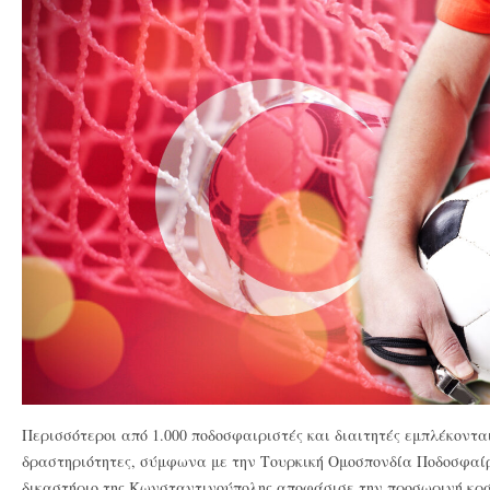
Περισσότεροι από 1.000 ποδοσφαιριστές και διαιτητές εμπλέκοντα
δραστηριότητες, σύμφωνα με την Τουρκική Ομοσπονδία Ποδοσφαίρ
δικαστήριο της Κωνσταντινούπολης αποφάσισε την προσωρινή κράτ