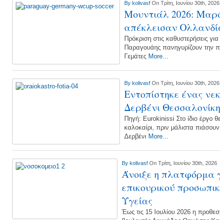
By
kolivasf
On Τρίτη, Ιουνίου 30th, 2026
Μουντιάλ 2026: Μαρ
απέκλεισαν Ολλανδί
Πρόκριση στις καθυστερήσεις για 
Παραγουάης πανηγυρίζουν την πρ
Γεμάτες
More...
By
kolivasf
On Τρίτη, Ιουνίου 30th, 2026
Εντοπίστηκε ένας νεκ
Δερβένι Θεσσαλονίκη
Πηγή: Eurokinissi Στο ίδιο έργο 
καλοκαίρι, πριν μάλιστα πιάσουν 
Δερβένι
More...
By
kolivasf
On Τρίτη, Ιουνίου 30th, 2026
Άνοιξε η πλατφόρμα γ
επικουρικού προσωπικ
Υγείας
Έως τις 15 Ιουλίου 2026 η προθε