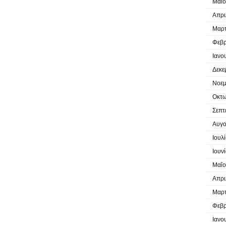
Μαΐο
Απρι
Μαρτ
Φεβρ
Ιανο
Δεκε
Νοεμ
Οκτω
Σεπτ
Αυγο
Ιουλ
Ιουν
Μαΐο
Απρι
Μαρτ
Φεβρ
Ιανο