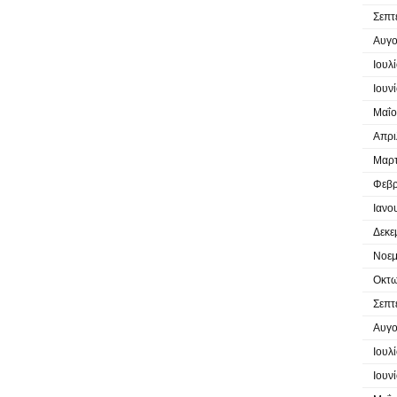
Σεπτ
Αυγο
Ιουλ
Ιουν
Μαΐο
Απρι
Μαρτ
Φεβρ
Ιανο
Δεκε
Νοεμ
Οκτω
Σεπτ
Αυγο
Ιουλ
Ιουν