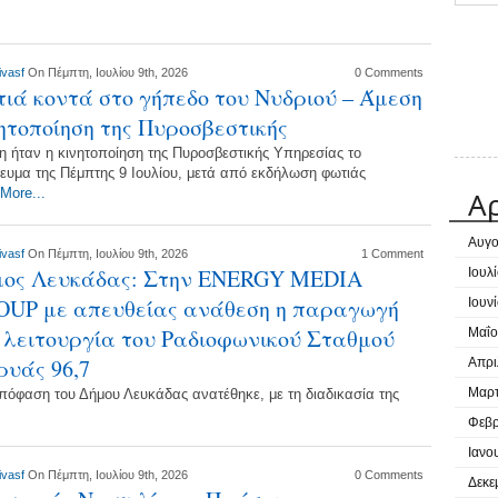
ivasf
On Πέμπτη, Ιουλίου 9th, 2026
0 Comments
ιά κοντά στο γήπεδο του Νυδριού – Άμεση
ητοποίηση της Πυροσβεστικής
η ήταν η κινητοποίηση της Πυροσβεστικής Υπηρεσίας το
ευμα της Πέμπτης 9 Ιουλίου, μετά από εκδήλωση φωτιάς
More...
Α
Αυγο
ivasf
On Πέμπτη, Ιουλίου 9th, 2026
1 Comment
μος Λευκάδας: Στην ENERGY MEDIA
Ιουλ
OUP με απευθείας ανάθεση η παραγωγή
Ιουν
 λειτουργία του Ραδιοφωνικού Σταθμού
Μαΐο
υάς 96,7
Απρι
Μαρτ
πόφαση του Δήμου Λευκάδας ανατέθηκε, με τη διαδικασία της
Φεβρ
Ιανο
ivasf
On Πέμπτη, Ιουλίου 9th, 2026
0 Comments
Δεκε