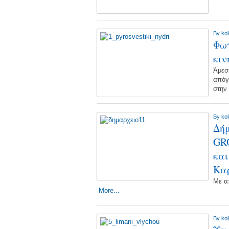
By
kol
Φωτ
κιν
Άμεσ
απόγ
στην
By
kol
Δή
GR
και
Καρ
Με α
More...
By
kol