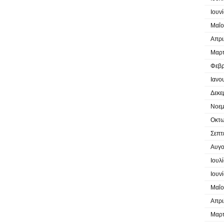
Ιουν
Μαΐο
Απρι
Μαρτ
Φεβρ
Ιανο
Δεκε
Νοεμ
Οκτω
Σεπτ
Αυγο
Ιουλ
Ιουν
Μαΐο
Απρι
Μαρτ