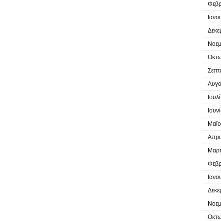
Φεβρ
Ιανο
Δεκε
Νοεμ
Οκτω
Σεπτ
Αυγο
Ιουλ
Ιουν
Μαΐο
Απρι
Μαρτ
Φεβρ
Ιανο
Δεκε
Νοεμ
Οκτω