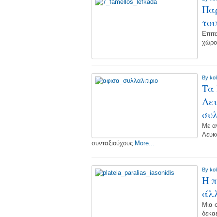
Παρ
το
Επιτα
χώρο
By
kol
Τα
Λευ
συλ
Με α
Λευκ
συνταξιούχους
More...
By
kol
Η π
άλ
Μια 
δεκα