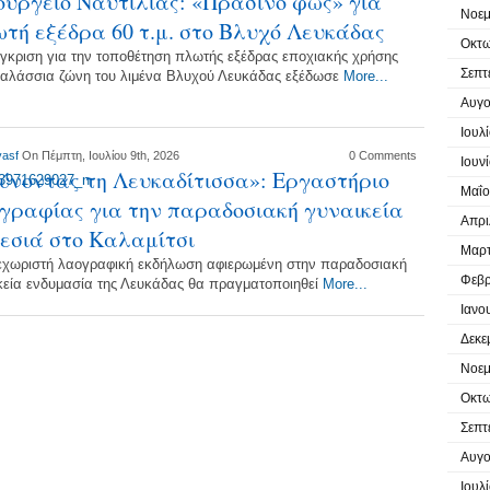
υργείο Ναυτιλίας: «Πράσινο φως» για
Νοεμ
τή εξέδρα 60 τ.μ. στο Βλυχό Λευκάδας
Οκτω
έγκριση για την τοποθέτηση πλωτής εξέδρας εποχιακής χρήσης
Σεπτ
θαλάσσια ζώνη του λιμένα Βλυχού Λευκάδας εξέδωσε
More...
Αυγο
Ιουλ
vasf
On Πέμπτη, Ιουλίου 9th, 2026
0 Comments
Ιουν
ύνοντας τη Λευκαδίτισσα»: Εργαστήριο
Μαΐο
γραφίας για την παραδοσιακή γυναικεία
Απρι
εσιά στο Καλαμίτσι
Μαρτ
εχωριστή λαογραφική εκδήλωση αφιερωμένη στην παραδοσιακή
Φεβρ
κεία ενδυμασία της Λευκάδας θα πραγματοποιηθεί
More...
Ιανο
Δεκε
Νοεμ
Οκτω
Σεπτ
Αυγο
Ιουλ