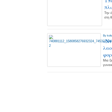
Υπο
πλω
Την 
στη 
By
koli
«Ντ
λαο
φορ
Μια ξ
γυναι