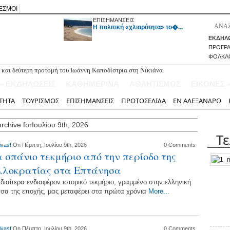
ΕΣΜΟΙ
ΕΠΙΣΗΜΑΝΣΕΙΣ
H πολιτική «χλιαρότητα» το�...
ΕΚΔΗΛΩ
ΠΡΟΓΡ
ΦΟΛΚΛ
 και δεύτερη προτομή του Ιωάννη Καποδίστρια στη Νικιάνα
ύ Ναού Αγίου Σπυρίδωνος Λαζαράτων
 – ΕΚΔΗΛΩΣΕΙΣ
ΚΑΘΗΜΕΡΙΝΑ
ΑΘΛΗΤΙΣΜΟΣ
ΕΙΚΟΝΕΣ 
επικινδυνότητα του μονοπατιού προς τον καταρράκτη Ράχης Νυδριού
τον θάνατο του Νεοκλή Αραβαντινού
ΤΗΤΑ
ΤΟΥΡΙΣΜΟΣ
ΕΠΙΣΗΜΑΝΣΕΙΣ
ΠΡΩΤΟΣΕΛΙΔΑ
ΕΝ ΑΛΕΞΑΝΔΡΩ
ταφέρεται την Παρασκευή 14 Αυγούστου λόγω Δεκαπενταύγουστου
rchive forΙουλίου 9th, 2026
Τ
ivasf
On Πέμπτη, Ιουλίου 9th, 2026
0 Comments
 σπάνιο τεκμήριο από την περίοδο της
λλοκρατίας στα Επτάνησα
διαίτερα ενδιαφέρον ιστορικό τεκμήριο, γραμμένο στην ελληνική
σα της εποχής, μας μεταφέρει στα πρώτα χρόνια
More...
ivasf
On Πέμπτη, Ιουλίου 9th, 2026
0 Comments